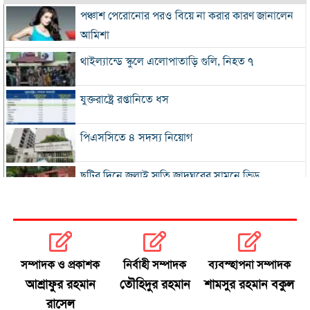
পঞ্চাশ পেরোনোর পরও বিয়ে না করার কারণ জানালেন
আমিশা
থাইল্যান্ডে স্কুলে এলোপাতাড়ি গুলি, নিহত ৭
যুক্তরাষ্ট্রে রপ্তানিতে ধস
পিএসসিতে ৪ সদস্য নিয়োগ
ছুটির দিনে জুলাই স্মৃতি জাদুঘরের সামনে ভিড়
২০০ টাকার নিচে নেই মাছ ও মুরগি, ডিমের ডজন ১৫০
নতুন বিদেশি কোচের খোঁজে বিসিবি
সম্পাদক ও প্রকাশক
নির্বাহী সম্পাদক
ব্যবস্হাপনা সম্পাদক
আশ্রাফুর রহমান
তৌহিদুর রহমান
শামসুর রহমান বকুল
শীর্ষ মাদক কারবারিদের তালিকা প্রস্তুত করা হচ্ছে:
রাসেল
স্বরাষ্ট্রমন্ত্রী