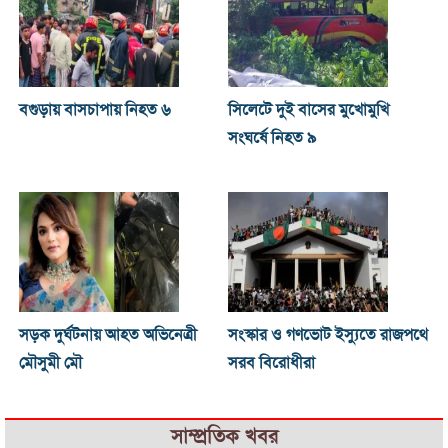
বগুড়ায় বাসচাপায় নিহত ৬
সিলেটে দুই বাসের মুখোমুখি
সংঘর্ষে নিহত ৯
সড়ক দুর্ঘটনায় আহত অভিনেত্রী
সংস্কার ও গণভোট ইস্যুতে রাজপথে
মৌসুমী মৌ
সরব বিরোধীরা
সাম্প্রতিক খবর