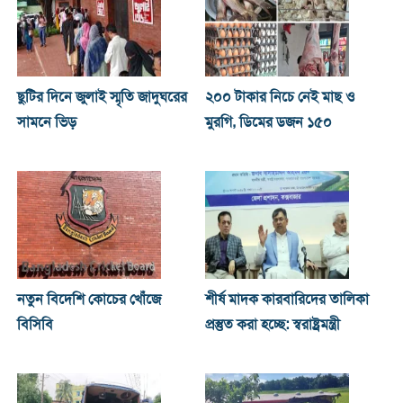
ছুটির দিনে জুলাই স্মৃতি জাদুঘরের
২০০ টাকার নিচে নেই মাছ ও
সামনে ভিড়
মুরগি, ডিমের ডজন ১৫০
নতুন বিদেশি কোচের খোঁজে
শীর্ষ মাদক কারবারিদের তালিকা
বিসিবি
প্রস্তুত করা হচ্ছে: স্বরাষ্ট্রমন্ত্রী