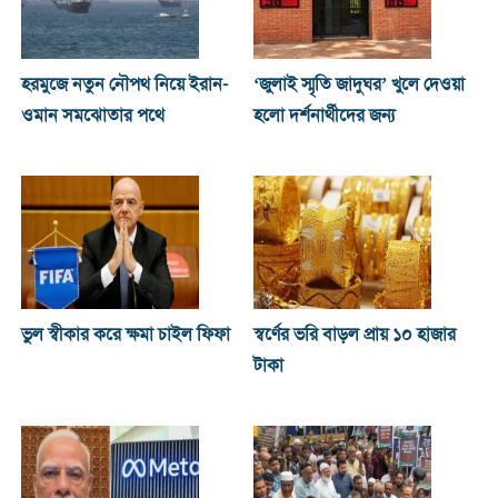
হরমুজে নতুন নৌপথ নিয়ে ইরান-
‘জুলাই স্মৃতি জাদুঘর’ খুলে দেওয়া
ওমান সমঝোতার পথে
হলো দর্শনার্থীদের জন্য
ভুল স্বীকার করে ক্ষমা চাইল ফিফা
স্বর্ণের ভরি বাড়ল প্রায় ১০ হাজার
টাকা