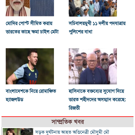
মোদির পোস্ট সীমিত করায়
সচিবালয়মুখী ১১ দলীয় পদযাত্রায়
ভারতের কাছে ক্ষমা চাইল মেটা
পুলিশের বাধা
বাংলাদেশকে নিয়ে রোমাঞ্চিত
হাসিনাকে বক্তব্যের সুযোগ দিয়ে
হ্যাজলউড
ভারত শহীদদের অসম্মান করেছে:
রিজভী
সাম্প্রতিক খবর
সড়ক দুর্ঘটনায় আহত অভিনেত্রী মৌসুমী মৌ