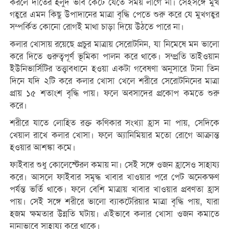
করলে দাঁতের হলুদ ভাব কেটে যেতে সময় লাগে না। সেইসঙ্গে মুখ
গহ্বরে এমন কিছু উপাদানের মাত্রা বৃদ্ধি পেতে শুরু করে যে মুখগহ্বর
সম্পর্কিত কোনো রোগই মাথা চাড়া দিয়ে উঠতে পারে না।
কলার খোসায় রয়েছে প্রচুর মাত্রায় সেরোটনিন, যা নিমেষে মন ভালো
করে দিতে গুরুত্বপূর্ণ ভূমিকা পালন করে থাকে। সম্প্রতি তাইওয়ান
ইউনিভার্সিটির তত্ত্বাবধানে হওয়া একটা গবেষণা অনুসারে টানা তিন
দিনে যদি ২টি করে কলার খোসা খেলে শরীরে সেরোটনিনের মাত্রা
প্রায় ১৫ শতাংশ বৃদ্ধি পায়। ফলে অবসাদের প্রকোপ কমতে শুরু
করে।
শরীরে যাতে লোহিত রক্ত কণিকার সংখ্যা হ্রাস না পায়, সেদিকে
খেয়াল রাখে কলার খোসা। ফলে অ্যানিমিয়ার মতো রোগে আক্রান্ত
হওয়ার আশঙ্কা কমে।
ফাইবার শুধু কোলেস্টেরল কমায় না। সেই সঙ্গে ওজন হ্রাসেও সাহায্য
করে। আসলে ফাইবার সমৃদ্ধ খাবার খাওয়ার পরে পেট অনেকক্ষণ
পর্যন্ত ভর্তি থাকে। ফলে বেশি মাত্রায় খাবার খাওয়ার প্রবণতা হ্রাস
পায়। সেই সঙ্গে শরীরে ভালো ব্যাকটেরিয়ার মাত্রা বৃদ্ধি পায়, যারা
হজম ক্ষমতার উন্নতি ঘটায়। এইভাবে কলার খোসা ওজন কমাতে
নানাভাবে সাহায্য করে থাকে।