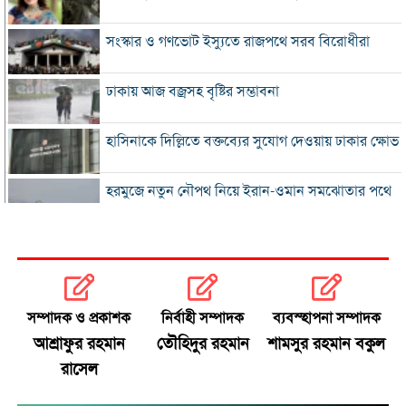
সংস্কার ও গণভোট ইস্যুতে রাজপথে সরব বিরোধীরা
ঢাকায় আজ বজ্রসহ বৃষ্টির সম্ভাবনা
হাসিনাকে দিল্লিতে বক্তব্যের সুযোগ দেওয়ায় ঢাকার ক্ষোভ
হরমুজে নতুন নৌপথ নিয়ে ইরান-ওমান সমঝোতার পথে
‘জুলাই স্মৃতি জাদুঘর’ খুলে দেওয়া হলো দর্শনার্থীদের জন্য
ভুল স্বীকার করে ক্ষমা চাইল ফিফা
সম্পাদক ও প্রকাশক
নির্বাহী সম্পাদক
ব্যবস্হাপনা সম্পাদক
স্বর্ণের ভরি বাড়ল প্রায় ১০ হাজার টাকা
আশ্রাফুর রহমান
তৌহিদুর রহমান
শামসুর রহমান বকুল
রাসেল
মোদির পোস্ট সীমিত করায় ভারতের কাছে ক্ষমা চাইল