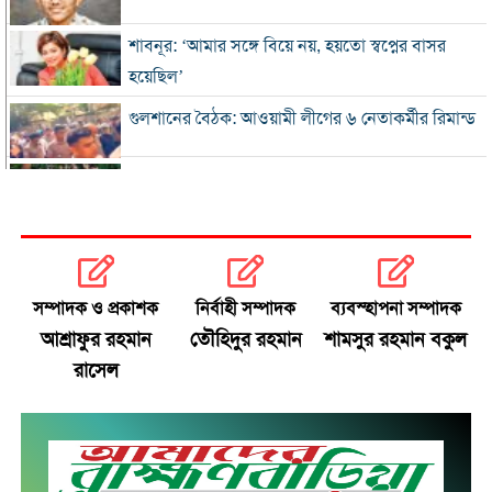
শাবনূর: ‘আমার সঙ্গে বিয়ে নয়, হয়তো স্বপ্নের বাসর
হয়েছিল’
গুলশানের বৈঠক: আওয়ামী লীগের ৬ নেতাকর্মীর রিমান্ড
এসএসসি-সমমানের ফল সোমবার, জানবেন যেভাবে
গ্যাস-বিদ্যুৎ সংকটে শিল্প, ঋণের সুদ মওকুফ চায়
চট্টগ্রাম চেম্বার
সম্পাদক ও প্রকাশক
নির্বাহী সম্পাদক
ব্যবস্হাপনা সম্পাদক
বিএনপি নেতা আজাদের দলীয় পদ স্থগিত
আশ্রাফুর রহমান
তৌহিদুর রহমান
শামসুর রহমান বকুল
রাসেল
জাপানে টাইফুন ‘ডলফিন’, চীনে সর্বোচ্চ সতর্কতা
জুলাই জাদুঘর থেকে গুরুত্বপূর্ণ প্রদর্শনী সরানোর
অভিযোগ