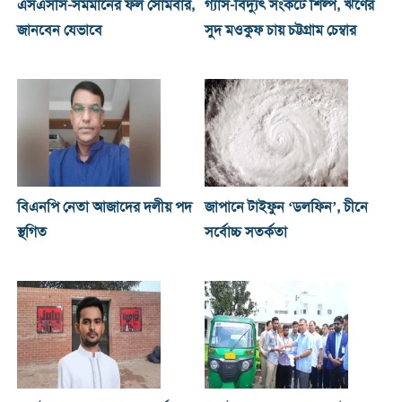
এসএসসি-সমমানের ফল সোমবার,
গ্যাস-বিদ্যুৎ সংকটে শিল্প, ঋণের
জানবেন যেভাবে
সুদ মওকুফ চায় চট্টগ্রাম চেম্বার
বিএনপি নেতা আজাদের দলীয় পদ
জাপানে টাইফুন ‘ডলফিন’, চীনে
স্থগিত
সর্বোচ্চ সতর্কতা