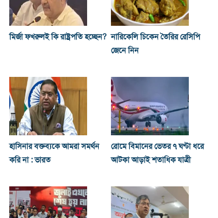
মির্জা ফখরুলই কি রাষ্ট্রপতি হচ্ছেন?
নারিকেলি চিকেন তৈরির রেসিপি
জেনে নিন
হাসিনার বক্তব্যকে আমরা সমর্থন
রোমে বিমানের ভেতর ৭ ঘণ্টা ধরে
করি না : ভারত
আটকা আড়াই শতাধিক যাত্রী