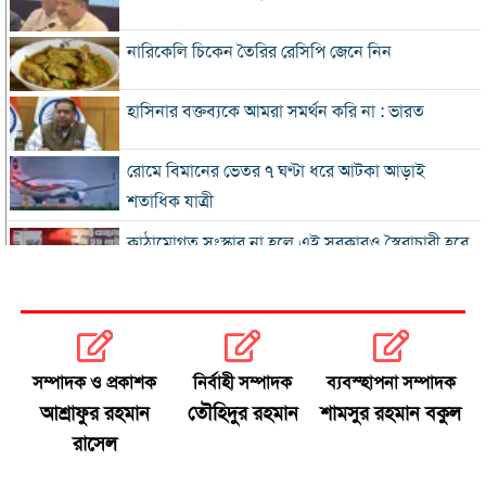
নারিকেলি চিকেন তৈরির রেসিপি জেনে নিন
হাসিনার বক্তব্যকে আমরা সমর্থন করি না : ভারত
রোমে বিমানের ভেতর ৭ ঘণ্টা ধরে আটকা আড়াই
শতাধিক যাত্রী
কাঠামোগত সংস্কার না হলে এই সরকারও স্বৈরাচারী হবে
: নাহিদ ইসলাম
‘কিসের হাসিনা, তার চেহারা কী দেখা গেছে?
বগুড়ায় ৭ শ্রমিকের মৃত্যু : স্বজনদের আহাজারিতে ভারী
সম্পাদক ও প্রকাশক
নির্বাহী সম্পাদক
ব্যবস্হাপনা সম্পাদক
হয়ে উঠেছে হাসপাতাল
আশ্রাফুর রহমান
তৌহিদুর রহমান
শামসুর রহমান বকুল
রাসেল
পঞ্চাশ পেরোনোর পরও বিয়ে না করার কারণ জানালেন
আমিশা