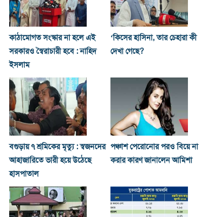
কাঠামোগত সংস্কার না হলে এই
‘কিসের হাসিনা, তার চেহারা কী
সরকারও স্বৈরাচারী হবে : নাহিদ
দেখা গেছে?
ইসলাম
বগুড়ায় ৭ শ্রমিকের মৃত্যু : স্বজনদের
পঞ্চাশ পেরোনোর পরও বিয়ে না
আহাজারিতে ভারী হয়ে উঠেছে
করার কারণ জানালেন আমিশা
হাসপাতাল