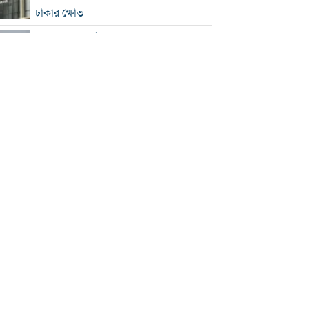
ঢাকার ক্ষোভ
হরমুজে নতুন নৌপথ নিয়ে ইরান-ওমান
সমঝোতার পথে
‘জুলাই স্মৃতি জাদুঘর’ খুলে দেওয়া হলো
দর্শনার্থীদের জন্য
ভুল স্বীকার করে ক্ষমা চাইল ফিফা
স্বর্ণের ভরি বাড়ল প্রায় ১০ হাজার টাকা
মোদির পোস্ট সীমিত করায় ভারতের কাছে
ক্ষমা চাইল মেটা
সচিবালয়মুখী ১১ দলীয় পদযাত্রায় পুলিশের
বাধা
বাংলাদেশকে নিয়ে রোমাঞ্চিত হ্যাজলউড