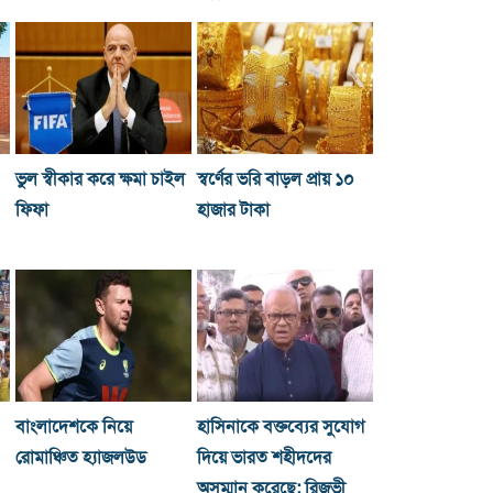
ভুল স্বীকার করে ক্ষমা চাইল
স্বর্ণের ভরি বাড়ল প্রায় ১০
ফিফা
হাজার টাকা
বাংলাদেশকে নিয়ে
হাসিনাকে বক্তব্যের সুযোগ
রোমাঞ্চিত হ্যাজলউড
দিয়ে ভারত শহীদদের
অসম্মান করেছে: রিজভী