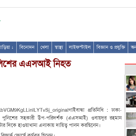
ণবাড়িয়া ↓
বিনোদন
খেলা
স্বাস্থ্য
লাইফস্টাইল
বিজ্ঞান ও প্রযুক্তি
অন্
ুলিশের এএসআই নিহত
গাইবান্ধা প্রতিনিধি : ঢাকা-
রত পুলিশের সহকারী উপ-পরিদর্শক (এএসআই) ওবায়দুর রহমান
টার দিকে হাওয়াখানা এলাকায় দায়িত্ব পালন করছিলেন।
রিজার্ভ ফোর্সে কর্মরত ছিলেন।