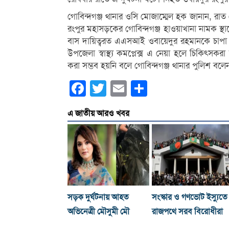
গোবিন্দগঞ্জ থানার ওসি মোজাম্মেল হক জানান, রাত
রংপুর মহাসড়কের গোবিন্দগঞ্জ হাওয়াখানা নামক স্থা
বাস দায়িত্বরত এএসআই ওবায়েদুর রহমানকে চাপা দি
উপজেলা স্বাস্থ্য কমপ্লেক্স এ নেয়া হলে চিকিৎস
করা সম্ভব হয়নি বলে গোবিন্দগঞ্জ থানার পুলিশ বলে
Facebook
Twitter
Email
Share
এ জাতীয় আরও খবর
সড়ক দুর্ঘটনায় আহত
সংস্কার ও গণভোট ইস্যুতে
অভিনেত্রী মৌসুমী মৌ
রাজপথে সরব বিরোধীরা