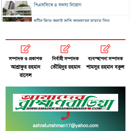
পিএসসিতে ৪ সদস্য নিয়োগ
ছুটির দিনে জুলাই স্মৃতি জাদুঘরের সামনে ভিড়
২০০ টাকার নিচে নেই মাছ ও মুরগি, ডিমের ডজন ১৫০
নতুন বিদেশি কোচের খোঁজে বিসিবি
সম্পাদক ও প্রকাশক
নির্বাহী সম্পাদক
ব্যবস্হাপনা সম্পাদক
আশ্রাফুর রহমান
তৌহিদুর রহমান
শামসুর রহমান বকুল
শীর্ষ মাদক কারবারিদের তালিকা প্রস্তুত করা হচ্ছে:
রাসেল
স্বরাষ্ট্রমন্ত্রী
বগুড়ায় বাসচাপায় নিহত ৬
সিলেটে দুই বাসের মুখোমুখি সংঘর্ষে নিহত ৯
সড়ক দুর্ঘটনায় আহত অভিনেত্রী মৌসুমী মৌ
ashrafurrahman17@yahoo.com