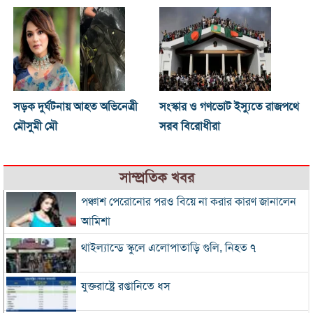
সড়ক দুর্ঘটনায় আহত অভিনেত্রী
সংস্কার ও গণভোট ইস্যুতে রাজপথে
মৌসুমী মৌ
সরব বিরোধীরা
সাম্প্রতিক খবর
পঞ্চাশ পেরোনোর পরও বিয়ে না করার কারণ জানালেন
আমিশা
থাইল্যান্ডে স্কুলে এলোপাতাড়ি গুলি, নিহত ৭
যুক্তরাষ্ট্রে রপ্তানিতে ধস