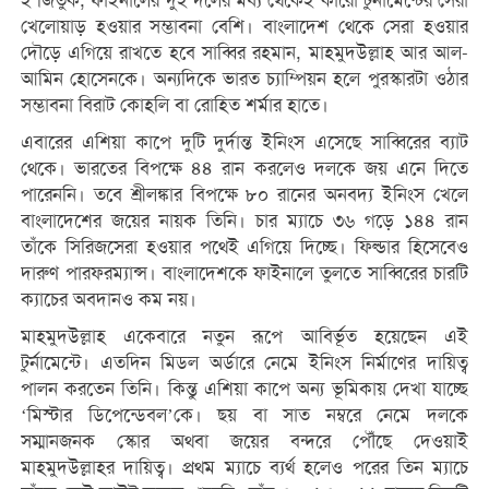
ই জিতুক, ফাইনালের দুই দলের মধ্য থেকেই কারো টুর্নামেন্টের সেরা
খেলোয়াড় হওয়ার সম্ভাবনা বেশি। বাংলাদেশ থেকে সেরা হওয়ার
দৌড়ে এগিয়ে রাখতে হবে সাব্বির রহমান, মাহমুদউল্লাহ আর আল-
আমিন হোসেনকে। অন্যদিকে ভারত চ্যাম্পিয়ন হলে পুরস্কারটা ওঠার
সম্ভাবনা বিরাট কোহলি বা রোহিত শর্মার হাতে।
এবারের এশিয়া কাপে দুটি দুর্দান্ত ইনিংস এসেছে সাব্বিরের ব্যাট
থেকে। ভারতের বিপক্ষে ৪৪ রান করলেও দলকে জয় এনে দিতে
পারেননি। তবে শ্রীলঙ্কার বিপক্ষে ৮০ রানের অনবদ্য ইনিংস খেলে
বাংলাদেশের জয়ের নায়ক তিনি। চার ম্যাচে ৩৬ গড়ে ১৪৪ রান
তাঁকে সিরিজসেরা হওয়ার পথেই এগিয়ে দিচ্ছে। ফিল্ডার হিসেবেও
দারুণ পারফরম্যান্স। বাংলাদেশকে ফাইনালে তুলতে সাব্বিরের চারটি
ক্যাচের অবদানও কম নয়।
মাহমুদউল্লাহ একেবারে নতুন রূপে আবির্ভূত হয়েছেন এই
টুর্নামেন্টে। এতদিন মিডল অর্ডারে নেমে ইনিংস নির্মাণের দায়িত্ব
পালন করতেন তিনি। কিন্তু এশিয়া কাপে অন্য ভূমিকায় দেখা যাচ্ছে
‘মিস্টার ডিপেন্ডেবল’কে। ছয় বা সাত নম্বরে নেমে দলকে
সম্মানজনক স্কোর অথবা জয়ের বন্দরে পৌঁছে দেওয়াই
মাহমুদউল্লাহর দায়িত্ব। প্রথম ম্যাচে ব্যর্থ হলেও পরের তিন ম্যাচে