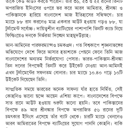
তাঁকে কেউ আউট করতে পারেনি। তাঁর ৩৬, ২৩ ও ২২ রানের তিনটি
অপরাজিত ইনিংসের ওপরে ভর করে আরব আমিরাত, শ্রীলঙ্কা ও
পাকিস্তানকে হারিয়ে বাংলাদেশ আজ ইতিহাসের সন্ধিক্ষণে। চার
ম্যাচে ৮৮ রান করলেও মাত্র একবার আউট হওয়ায় গড়ও ৮৮, যা
টুর্নামেন্ট সর্বোচ্চ। দায়িত্বশীল ব্যাটিংয়ের পাশাপাশি তিনটি ক্যাচ নিয়ে
ফিল্ডিংয়েও দলকে নির্ভরতা দিচ্ছেন মাহমুদউল্লাহ।
আল-আমিনের পারফরম্যান্সও চমকপ্রদ। গত বিশ্বকাপে শৃঙ্খলাভঙ্গের
অভিযোগে দেশে ফিরে আসার হতাশাকে পেছনে ফেলে তিনি আজ
বাংলাদেশের অন্যতম নির্ভরযোগ্য পেসার। ভারত-পাকিস্তান-শ্রীলঙ্কা
তিন দলের বিপক্ষেই তিনটি করে উইকেট নেওয়া আল-আমিনই
এখন টুর্নামেন্টের সফলতম বোলার। চার ম্যাচে ১০.৪০ গড়ে ১০টি
উইকেট নিয়েছেন তিনি।
সাম্প্রতিক সময়ে ভারতের অনেক সাফল্য যাঁর হাতে নির্মিত, সেই
কোহলিও ভালো ছন্দে আছেন এশিয়া কাপে। বাংলাদেশের বিপক্ষে
সাত রানে আউট হওয়ায় শুরুটা ভালো হয়নি। তবে পাকিস্তানের
বিপক্ষে ৪৯ আর শ্রীলঙ্কার বিপক্ষে অপরাজিত ৫৬ রানের দুটি
চমৎকার ইনিংস এসেছে তাঁর ব্যাট থেকে। চারটি ম্যাচে খেললেও
আরব আমিরাতের বিপক্ষে ব্যাটিংয়ের সুযোগ পাননি কোহলি। বাকি