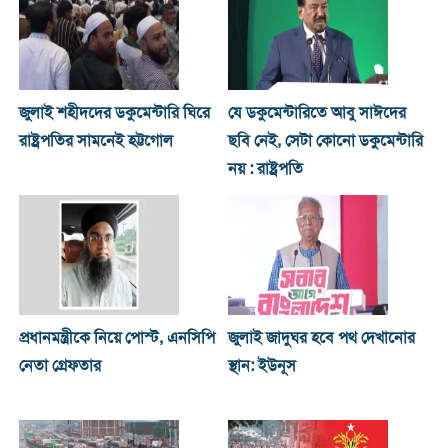
জুলাই শহীদদের ডকুমেন্টারি ঘিরে
যে ডকুমেন্টারিতে আবু সাঈদের
রাষ্ট্রপতির সামনেই হট্টগোল
ছবি নেই, সেটা কোনো ডকুমেন্টারি
নয় : রাষ্ট্রপতি
প্রধানমন্ত্রীকে নিয়ে পোস্ট, এনসিপি
জুলাই জাদুঘর হবে পথ দেখানোর
নেতা গ্রেফতার
স্থান: ইউনূস