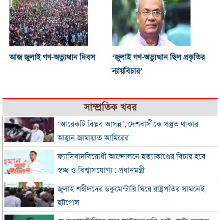
আজ জুলাই গণ-অভ্যুত্থান দিবস
‘জুলাই গণ-অভ্যুত্থান ছিল প্রকৃতির
ন্যায়বিচার’
সাম্প্রতিক খবর
‘আরেকটি বিপ্লব আসন্ন’, দেশবাসীকে প্রস্তুত থাকার
আহ্বান জামায়াত আমিরের
ফ্যাসিবাদবিরোধী আন্দোলনে হত্যাকাণ্ডের বিচার হবে
স্বচ্ছ ও বিশ্বাসযোগ্য : প্রধানমন্ত্রী
জুলাই শহীদদের ডকুমেন্টারি ঘিরে রাষ্ট্রপতির সামনেই
হট্টগোল