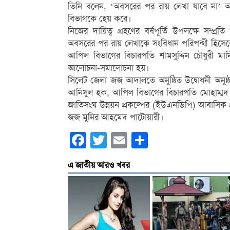
তিনি বলেন, ‘অবসরের পর রায় লেখা যাবে না’ আ
বিভাগকে হেয় করে।
নিজের দায়িত্ব গ্রহণের বর্ষপূর্তি উপলক্ষে সম্প্র
অবসরের পর রায় লেখাকে সংবিধান পরিপন্থী হিসেবে
আপিল বিভাগের বিচারপতি শামসুদ্দিন চৌধুরী মানিক।
আলোচনা-সমালোচনা হয়।
সিলেট জেলা জজ আদালতে অনুষ্ঠিত উদ্বোধনী অনুষ্ঠান
আনিসুল হক, আপিল বিভাগের বিচারপতি মোহাম্মদ 
জাতিসংঘ উন্নয়ন প্রকল্পের (ইউএনডিপি) আবাসিক প্রত
জজ মুনির আহমেদ পাটোয়ারী।
Facebook
Twitter
Email
Share
এ জাতীয় আরও খবর