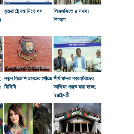
যুক্তরাষ্ট্রে রপ্তানিতে ধস
পিএসসিতে ৪ সদস্য
৭
নিয়োগ
ছ
নতুন বিদেশি কোচের খোঁজে
শীর্ষ মাদক কারবারিদের
০
বিসিবি
তালিকা প্রস্তুত করা হচ্ছে:
স্বরাষ্ট্রমন্ত্রী