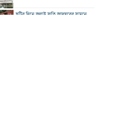
ছুটির দিনে জুলাই স্মৃতি জাদুঘরের সামনে
ভিড়
২০০ টাকার নিচে নেই মাছ ও মুরগি, ডিমের
ডজন ১৫০
নতুন বিদেশি কোচের খোঁজে বিসিবি
শীর্ষ মাদক কারবারিদের তালিকা প্রস্তুত করা
হচ্ছে: স্বরাষ্ট্রমন্ত্রী
বগুড়ায় বাসচাপায় নিহত ৬
সিলেটে দুই বাসের মুখোমুখি সংঘর্ষে নিহত
৯
সড়ক দুর্ঘটনায় আহত অভিনেত্রী মৌসুমী মৌ