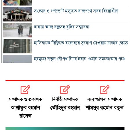
সংস্কার ও গণভোট ইস্যুতে রাজপথে সরব বিরোধীরা
ঢাকায় আজ বজ্রসহ বৃষ্টির সম্ভাবনা
হাসিনাকে দিল্লিতে বক্তব্যের সুযোগ দেওয়ায় ঢাকার ক্ষোভ
হরমুজে নতুন নৌপথ নিয়ে ইরান-ওমান সমঝোতার পথে
‘জুলাই স্মৃতি জাদুঘর’ খুলে দেওয়া হলো দর্শনার্থীদের জন্য
ভুল স্বীকার করে ক্ষমা চাইল ফিফা
সম্পাদক ও প্রকাশক
নির্বাহী সম্পাদক
ব্যবস্হাপনা সম্পাদক
স্বর্ণের ভরি বাড়ল প্রায় ১০ হাজার টাকা
আশ্রাফুর রহমান
তৌহিদুর রহমান
শামসুর রহমান বকুল
রাসেল
মোদির পোস্ট সীমিত করায় ভারতের কাছে ক্ষমা চাইল