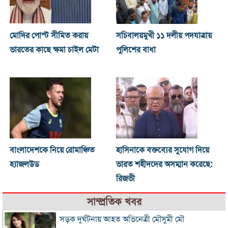
মোদির পোস্ট সীমিত করায়
সচিবালয়মুখী ১১ দলীয় পদযাত্রায়
ভারতের কাছে ক্ষমা চাইল মেটা
পুলিশের বাধা
বাংলাদেশকে নিয়ে রোমাঞ্চিত
হাসিনাকে বক্তব্যের সুযোগ দিয়ে
হ্যাজলউড
ভারত শহীদদের অসম্মান করেছে:
রিজভী
সাম্প্রতিক খবর
সড়ক দুর্ঘটনায় আহত অভিনেত্রী মৌসুমী মৌ