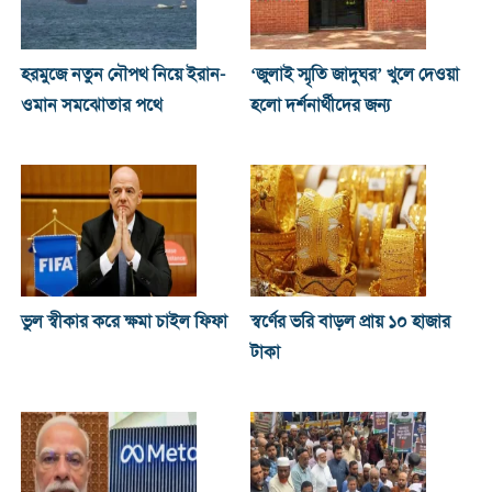
হরমুজে নতুন নৌপথ নিয়ে ইরান-
‘জুলাই স্মৃতি জাদুঘর’ খুলে দেওয়া
ওমান সমঝোতার পথে
হলো দর্শনার্থীদের জন্য
ভুল স্বীকার করে ক্ষমা চাইল ফিফা
স্বর্ণের ভরি বাড়ল প্রায় ১০ হাজার
টাকা