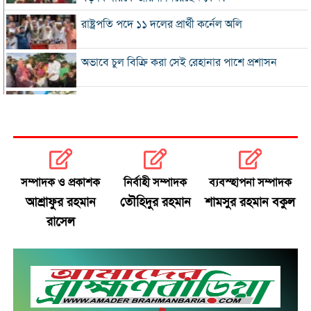
রাষ্ট্রপতি পদে ১১ দলের প্রার্থী কর্নেল অলি
অভাবে চুল বিক্রি করা সেই রেহানার পাশে প্রশাসন
৮ দিনে এলো ৯১৫ মিলিয়ন ডলারের রেমিট্যান্স
সালমান শাহ হত্যা মামলায় গ্রেপ্তার খলনায়ক ডন
কারাগারে
সম্পাদক ও প্রকাশক
নির্বাহী সম্পাদক
ব্যবস্হাপনা সম্পাদক
অতীত ও ভুল নিয়ে নাবিলার আত্মোপলব্ধি
আশ্রাফুর রহমান
তৌহিদুর রহমান
শামসুর রহমান বকুল
রাসেল
রবিন-দিপুর অর্ধশতক আর বর্ষণের হ্যাটট্রিকে জিতল
বাংলাদেশ
চার আর্থিক প্রতিষ্ঠান অকার্যকর ঘোষণা
খ‌লিলুর রহমানের সঙ্গে বৈঠক করলেন দীনেশ ত্রিবেদী