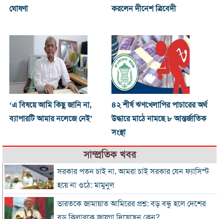
ঘোষণা
করলেন দীনেশ ত্রিবেদী
‘এ বিষয়ে আমি কিছু জানি না,
৪২ শীর্ষ ঋণখেলাপির পাচারের অর্থ
ব্যাপারটি আমার নলেজে নেই’
উদ্ধারে মাঠে নামছে ৮ আন্তর্জাতিক
সংস্থা
সাম্প্রতিক খবর
সরকার পতন চাই না, আমরা চাই সরকার যেন ফ্যাসিস্ট
হয়ে না ওঠে: মামুনুল
ভারতকে জামায়াত আমিরের প্রশ্ন: বড় বন্ধু হলে দেশের
বড় কিলারকে জায়গা দিয়েছেন কেন?