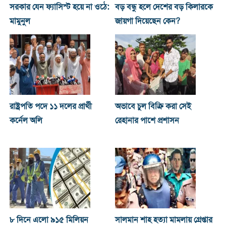
সরকার যেন ফ্যাসিস্ট হয়ে না ওঠে:
বড় বন্ধু হলে দেশের বড় কিলারকে
মামুনুল
জায়গা দিয়েছেন কেন?
রাষ্ট্রপতি পদে ১১ দলের প্রার্থী
অভাবে চুল বিক্রি করা সেই
কর্নেল অলি
রেহানার পাশে প্রশাসন
৮ দিনে এলো ৯১৫ মিলিয়ন
সালমান শাহ হত্যা মামলায় গ্রেপ্তার