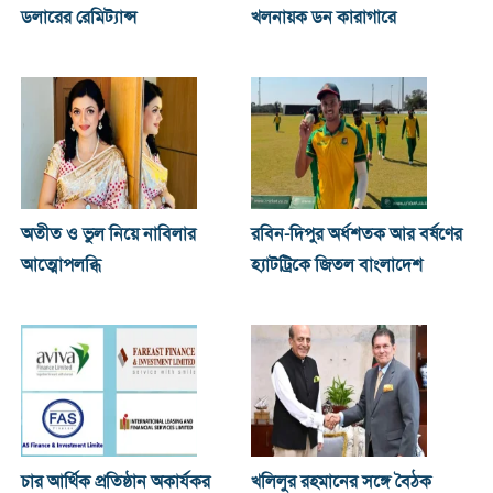
ডলারের রেমিট্যান্স
খলনায়ক ডন কারাগারে
অতীত ও ভুল নিয়ে নাবিলার
রবিন-দিপুর অর্ধশতক আর বর্ষণের
আত্মোপলব্ধি
হ্যাটট্রিকে জিতল বাংলাদেশ
চার আর্থিক প্রতিষ্ঠান অকার্যকর
খ‌লিলুর রহমানের সঙ্গে বৈঠক