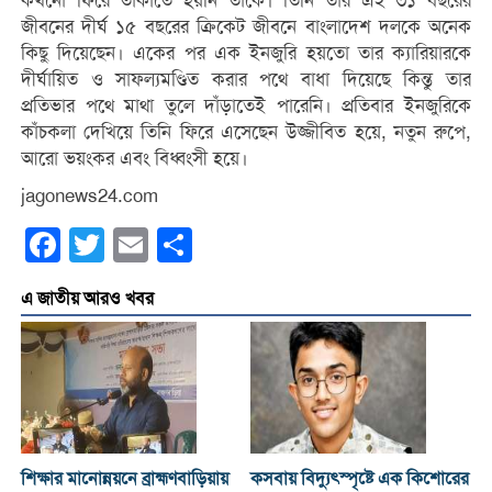
কখনো ফিরে তাকাতে হয়নি তাকে। তিনি তার এই ৩১ বছরের
জীবনের দীর্ঘ ১৫ বছরের ক্রিকেট জীবনে বাংলাদেশ দলকে অনেক
কিছু দিয়েছেন। একের পর এক ইনজুরি হয়তো তার ক্যারিয়ারকে
দীর্ঘায়িত ও সাফল্যমণ্ডিত করার পথে বাধা দিয়েছে কিন্তু তার
প্রতিভার পথে মাথা তুলে দাঁড়াতেই পারেনি। প্রতিবার ইনজুরিকে
কাঁচকলা দেখিয়ে তিনি ফিরে এসেছেন উজ্জীবিত হয়ে, নতুন রুপে,
আরো ভয়ংকর এবং বিধ্বংসী হয়ে।
jagonews24.com
Facebook
Twitter
Email
Share
এ জাতীয় আরও খবর
শিক্ষার মানোন্নয়নে ব্রাহ্মণবাড়িয়ায়
কসবায় বিদ্যুৎস্পৃষ্টে এক কিশোরের