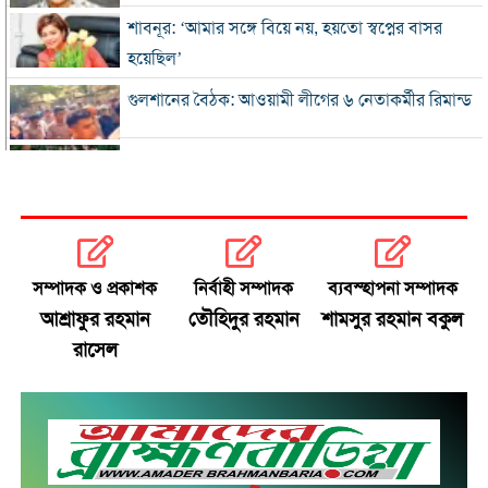
শাবনূর: ‘আমার সঙ্গে বিয়ে নয়, হয়তো স্বপ্নের বাসর
হয়েছিল’
গুলশানের বৈঠক: আওয়ামী লীগের ৬ নেতাকর্মীর রিমান্ড
এসএসসি-সমমানের ফল সোমবার, জানবেন যেভাবে
গ্যাস-বিদ্যুৎ সংকটে শিল্প, ঋণের সুদ মওকুফ চায়
চট্টগ্রাম চেম্বার
সম্পাদক ও প্রকাশক
নির্বাহী সম্পাদক
ব্যবস্হাপনা সম্পাদক
বিএনপি নেতা আজাদের দলীয় পদ স্থগিত
আশ্রাফুর রহমান
তৌহিদুর রহমান
শামসুর রহমান বকুল
রাসেল
জাপানে টাইফুন ‘ডলফিন’, চীনে সর্বোচ্চ সতর্কতা
জুলাই জাদুঘর থেকে গুরুত্বপূর্ণ প্রদর্শনী সরানোর
অভিযোগ
জুলাইযোদ্ধাদের যানবাহন উপহার দিলেন প্রধানমন্ত্রী