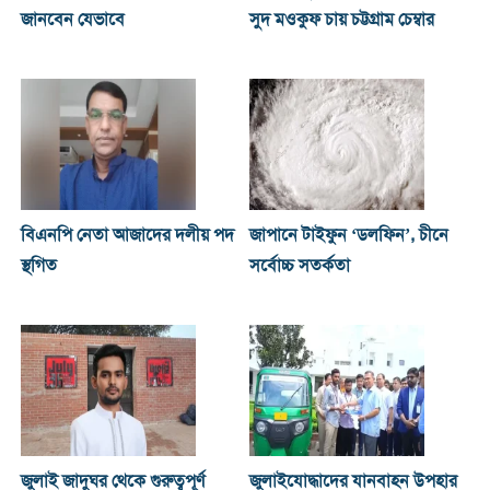
জানবেন যেভাবে
সুদ মওকুফ চায় চট্টগ্রাম চেম্বার
বিএনপি নেতা আজাদের দলীয় পদ
জাপানে টাইফুন ‘ডলফিন’, চীনে
স্থগিত
সর্বোচ্চ সতর্কতা
জুলাই জাদুঘর থেকে গুরুত্বপূর্ণ
জুলাইযোদ্ধাদের যানবাহন উপহার