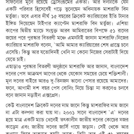
সাফল্যের মূলে রয়েছে ড্রেসিংরূমের একতা। আর দলটাকে যেন
একটি পরিবার হিসেবেই গড়ে তুলেছেন অধিনায়ক মাশরাফি বিন
মর্তুজা। তবে এবার দীর্ঘ ১৫ বছরের ক্রিকেট ক্যারিয়ারের ইতি টানার
ইঙ্গিত দিয়েছেন টাইগার ক্যাপ্টেন মাশরাফি বিন মর্তুজা। এশিয়া
কাপের দ্বিতীয় ম্যাচে সংযুক্ত আরব আমিরাতের বিপক্ষে ৫১ রানের
জয়ের পরে পুরস্কার বিতরণী মঞ্চে এমনটাই জানান মাশরাফি।নিজের
ক্যারিয়ার মাশরাফি বলেন, `আমি আমার ক্যারিয়ারের শেষ প্রান্তে চলে
এসেছি। কিন্তু আর যতোদিনই খেলি না কেনো নিজের সেরাটাই দিয়ে
যেতে চাই।
এছাড়াও পুরস্কার বিতরণী অনুষ্ঠানে মাশরাফি আর জানান, বাংলাদেশ
দলের পেস আক্রমণ আগের থেকে যেকোন সময়ের চেয়ে শক্তিশালী।
মূল দলের বাইরে আরও দু-তিনজন ভালো পেসার রয়েছে আমাদের।
ফলে, আগামী দশ বছর পেস বোলিং নিয়ে চিন্তা না করলেও চলবে
বলে জানান নড়াইল এক্সপ্রেস।
কেউ বাংলাদেশ ক্রিকেট দলের নাম জানে কিন্তু মাশরাফির নাম জানে
না এটা কল্পনা করা যায় না। ২০০১ সালে বাংলাদেশ `এ` দলের
হয়ে মাত্র একটি ম্যাচ খেলেই তৎকালীন জাতীয় দলের কোচের নজর
কাড়েন এবং জাতীয় দলের জার্সি গায়ে জড়ান। সেই থেকে আর