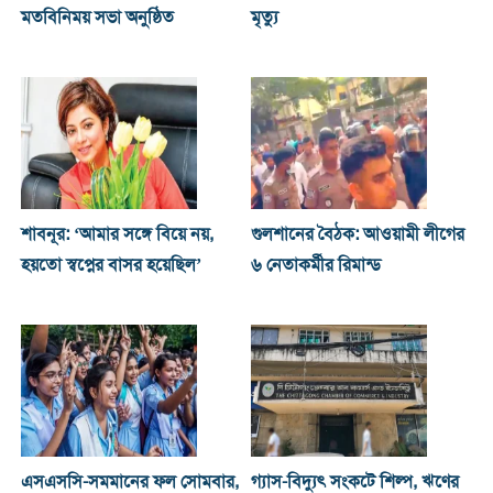
মতবিনিময় সভা অনুষ্ঠিত
মৃত্যু
শাবনূর: ‘আমার সঙ্গে বিয়ে নয়,
গুলশানের বৈঠক: আওয়ামী লীগের
হয়তো স্বপ্নের বাসর হয়েছিল’
৬ নেতাকর্মীর রিমান্ড
এসএসসি-সমমানের ফল সোমবার,
গ্যাস-বিদ্যুৎ সংকটে শিল্প, ঋণের