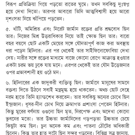
বিরূপ প্রতিক্রিয়া গিয়ে পড়তো রাতের ঘুমে। তখন সবকিছু দুঃস্বপ্ন
হয়ে দেখা দিতো। তারপর আবারো তিনি আত্মবিশ্বাসী হয়ে আরো
নৃশংসতা নিয়ে ঝাঁপিয়ে পড়তেন।
৫. খাঁটি, অমিশ্রিত এবং নিরেট জার্মান রক্তের প্রতি শ্রদ্ধবোধ ছিল
তার। নিজের মিশ্র উত্তরাধিকার নিয়ে তাই ক্ষোভ ছিল তার। বারো
বছর বয়সে ছোট একটি মেয়ের সঙ্গে যৌনতাপূর্ণ কাজ করা অবস্থায়
ধরা পড়েন হিটলার। এর পর থেকেই তার সাইফিলোফোবিয়া দেখা
দেয়। নারীর সঙ্গে রক্তের মাধ্যমে বাজে কোনো রোগে আক্রান্ত হওয়ার
একটা চরম ভয় ঢুকে যায় মনে। এরপর থেকেই তার যৌন উত্তেজনার
ওপর প্রভাবশালী হয় ওঠে মন।
৬. হিটলারের এক জাদুকরী ব্যক্তিত্ব ছিল। জার্মানে মানুষের সামনে
বক্তব্য দিতে উঠলে সবাই মন্ত্রমুগ্ধ হয়ে থাকতেন। অথচ ছোট দেহে
নরম হাতে তিনি হ্যান্ডশেখ করতেন। তার সবকিছু অন্যের চোখে ছিল
ইন্দ্রজাল। ধূসর-নীল চোখ নিয়ে ক্রমাগত প্রশাংসা পেতেন হিটলার।
কিন্তু মুরের বর্ণনায় ওগুলো ছিল মৃত, নিরপেক্ষ এবং অদেখা কোনো
ভুবনের মতো। তার উচ্চতা জার্মানিদের গড়পড়তা উচ্চতার চেয়ে
কিছুটা কম ছিল। চুল অনেক কম এবং পাতলা ঠোঁটের অধিকারী
ছিলেন। কিন্তু তার হাত দুটো ছিল সুন্দর গড়নের। বিভিন্ন সূত্র জানায়,