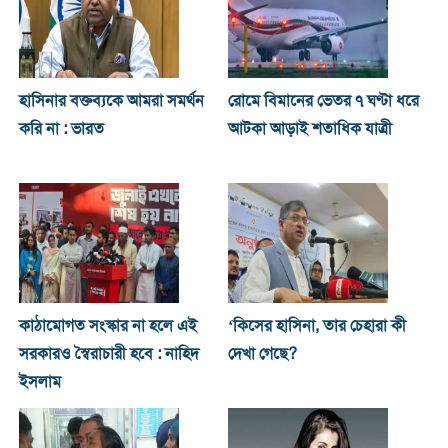
হাসিনার বক্তব্যকে আমরা সমর্থন
রোমে বিমানের ভেতর ৭ ঘণ্টা ধরে
করি না : ভারত
আটকা আড়াই শতাধিক যাত্রী
কাঠামোগত সংস্কার না হলে এই
‘কিসের হাসিনা, তার চেহারা কী
সরকারও স্বৈরাচারী হবে : নাহিদ
দেখা গেছে?
ইসলাম