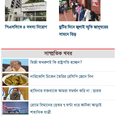
পিএসসিতে ৪ সদস্য নিয়োগ
ছুটির দিনে জুলাই স্মৃতি জাদুঘরের
সামনে ভিড়
সাম্প্রতিক খবর
মির্জা ফখরুলই কি রাষ্ট্রপতি হচ্ছেন?
নারিকেলি চিকেন তৈরির রেসিপি জেনে নিন
হাসিনার বক্তব্যকে আমরা সমর্থন করি না : ভারত
রোমে বিমানের ভেতর ৭ ঘণ্টা ধরে আটকা আড়াই
শতাধিক যাত্রী