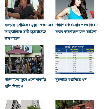
বগুড়ায় ৭ শ্রমিকের মৃত্যু : স্বজনদের
পঞ্চাশ পেরোনোর পরও বিয়ে না
আহাজারিতে ভারী হয়ে উঠেছে
করার কারণ জানালেন আমিশা
হাসপাতাল
থাইল্যান্ডে স্কুলে এলোপাতাড়ি
যুক্তরাষ্ট্রে রপ্তানিতে ধস
গুলি, নিহত ৭