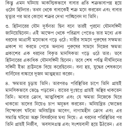
কিন্তু এমন ঘটনায় আকস্মিকভাবে বাবার প্রতি শত্রুভাবাপন্ন হয়ে
ওঠেন হিটলার। তখন থেকে বাবাকেই শত্রু মনে করতেন এবং বাবার
মৃত্যুর পর আর কোনো শত্রুর দেখা পাচ্ছিলেন না তিনি।
৩. হিটলারের যৌন দুর্বলতা ছিল বলে তারই পুরনো যৌনসঙ্গিনী
জানিয়েছিলেন। এই আক্ষেপ থেকে পরিত্রাণ পেতেও তার মধ্যে এক
ধরনের আগ্রাসী মনোভাব গড়ে ওঠে। নারীর সামনে পুরুষের সক্ষমতা
প্রকাশ না করতে পেতে অন্যান্য পুরুষের সামনে নিজের ক্ষমতা
প্রকাশের এক ধরনের বিকৃত মানসিকতা গড়ে ওঠে তার। তবে
হিটলারের একাধিক যৌনসঙ্গিনী ছিলেন। তবে শেষ পর্যন্ত দীর্ঘদিনের
সঙ্গিনী ইভা ব্রাউনকে বিয়ে করেছিলেন। বলা হয়, যুদ্ধের শেষকালে
বার্লিনের বাঙ্কারে দুজন আত্মহত্যা করেন।
৪. ক্ষমতার চূড়ায় তিনি। তারপরও পরিস্থিতির চাপে তিনি প্রায়ই
মানসিকভাবে ভেঙে পড়তেন। রাতের দুঃস্বপ্নে প্রায়ই অস্থির থাকতেন
তিনি। আবার ক্রোধ, আত্মবিশ্বাস এবং যে ক্ষমতা নিজেকে ঘিরে
থাকতো তাদের নিয়েও চাপ অনুভব করতেন। অনিয়ন্ত্রিত ক্ষোভের
বিস্ফোরণ ঘটতো অনিয়ন্ত্রিত আবেগ, লাগামহীন ক্রোধ এবং এর
সমাপ্তি ঘটতো অশ্রু বিসর্জনের মধ্য দিয়ে। এ ধরনের পরিস্থিতির পর
তিনি প্রায়ই নির্জীব, অবসাদগ্রস্ত এবং সংশয়বাদী হয়ে উঠতেন। এর