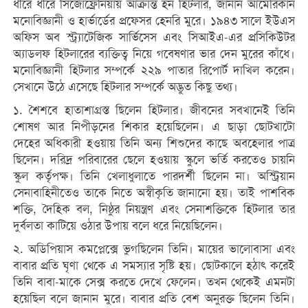
ধীরে ধীরে সিজোফ্রেনিয়ায় আক্রান্ত হন হিটলার, জানান আমেরিকান
মনোবিজ্ঞানী ও হার্ভার্ডের প্রফেসর হেনরি মুরে। ১৯৪৩ সালে ইউএস
অফিস অব স্ট্র্যাটেজিক সার্ভিসেস এবং সিআইএ-এর প্রসিকিউটর
অ্যাডলফ হিটলারের ব্যক্তিত্ব নিয়ে গবেষণার ভার দেন মুরের কাঁধে।
মনোবিজ্ঞানী হিটলার সম্পর্কে ২২৯ পাতার রিপোর্ট দাখিল করেন।
সেখানে উঠে এসেছে হিটলার সম্পর্কে অদ্ভুত কিছু তথ্য।
১. শৈশবে হাতাশাগ্রস্ত ছিলেন হিটলার। জীবনের সবখানেই তিনি
শোষণ আর নিপীড়নের শিকার হয়েছিলেন। এ ছাড়া ছোটখাটো
দেহের অধিকারী হওয়ায় তিনি অন্য শিশুদের কাছে অবহেলার পাত্র
ছিলেন। দরিদ্র পরিবারের ছেলে হওয়ায় স্কুলে ভর্তি করতেও চায়নি
স্কুল কর্তৃপক্ষ। তিনি খেলাধুলাতে পারদর্শী ছিলেন না। অস্ট্রিয়ান
সেনাবাহিনীতেও তাকে নিতে অস্বীকৃতি জানানো হয়। তাই পাশবিক
শক্তি, দৈহিক বল, নিষ্ঠুর নিয়ন্ত্রণ এবং সেনাশক্তিকে হিটলার তার
দুর্বলতা কাটিয়ে ওঠার উপায় বলে ধরে নিয়েছিলেন।
২. অডিপিয়াস কমপ্লেক্সে ভুগছিলেন তিনি। মায়ের ভালোবাসা এবং
বাবার প্রতি ঘৃণা থেকে এ সমস্যার সৃষ্টি হয়। ছোটকালে হঠাৎ করেই
তিনি বাবা-মাকে সেক্স করতে দেখে ফেলেন। তখন থেকেই এমনটা
হয়েছিল বলে জানান মুরে। বাবার প্রতি বেশ অনুরক্ত ছিলেন তিনি।