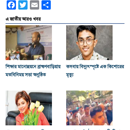
Facebook
Twitter
Email
Share
এ জাতীয় আরও খবর
শিক্ষার মানোন্নয়নে ব্রাহ্মণবাড়িয়ায়
কসবায় বিদ্যুৎস্পৃষ্টে এক কিশোরের
মতবিনিময় সভা অনুষ্ঠিত
মৃত্যু