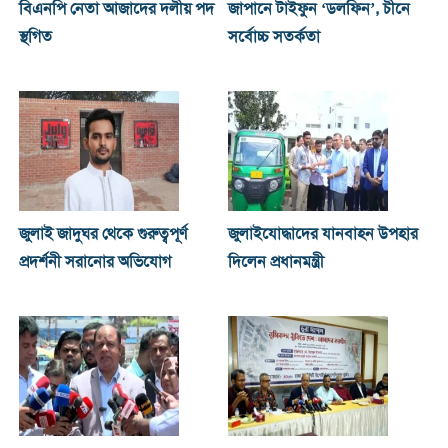
বিএনপি নেতা আজাদের দলীয় পদ
জাপানে টাইফুন ‘ডলফিন’, চীনে
স্থগিত
সর্বোচ্চ সতর্কতা
জুলাই জাদুঘর থেকে গুরুত্বপূর্ণ
জুলাইযোদ্ধাদের যানবাহন উপহার
প্রদর্শনী সরানোর অভিযোগ
দিলেন প্রধানমন্ত্রী