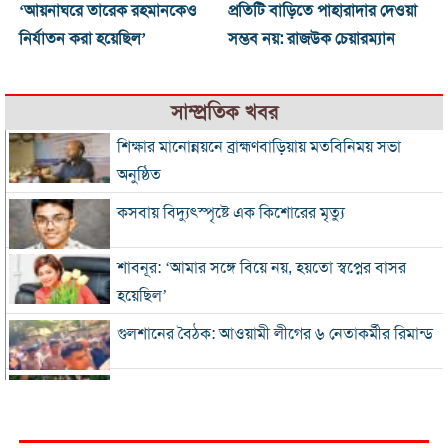
‘আয়নাঘরে তারেক রহমানকেও
প্রতিটি বাড়িতে পাহারাদার দেওয়া
নির্যাতন করা হয়েছিল’
সম্ভব নয়: রাজউক চেয়ারম্যান
সাম্প্রতিক খবর
শিক্ষার মানোন্নয়নে ব্রাহ্মণবাড়িয়ায় মতবিনিময় সভা
অনুষ্ঠিত
কসবায় বিদ্যুৎস্পৃষ্টে এক কিশোরের মৃত্যু
শাবনূর: ‘আমার সঙ্গে বিয়ে নয়, হয়তো স্বপ্নের বাসর
হয়েছিল’
গুলশানের বৈঠক: আওয়ামী লীগের ৬ নেতাকর্মীর রিমান্ড
এসএসসি-সমমানের ফল সোমবার, জানবেন যেভাবে
গ্যাস-বিদ্যুৎ সংকটে শিল্প, ঋণের সুদ মওকুফ চায়