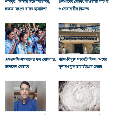
শাবনূর: ‘আমার সঙ্গে বিয়ে নয়,
গুলশানের বৈঠক: আওয়ামী লীগের
হয়তো স্বপ্নের বাসর হয়েছিল’
৬ নেতাকর্মীর রিমান্ড
এসএসসি-সমমানের ফল সোমবার,
গ্যাস-বিদ্যুৎ সংকটে শিল্প, ঋণের
জানবেন যেভাবে
সুদ মওকুফ চায় চট্টগ্রাম চেম্বার