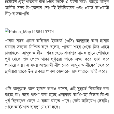
হয়েছেন।বৃহস্পতিবার রাত ৮টার দিকে এ ঘটনা ঘটে। আহত আব্দুল
আলীম সদর উপজেলার দোগাছি ইউনিয়নের ৬নং ওয়ার্ড আওয়ামী
লীগের সভাপতি।
পাবনা সদর থানার অফিসার ইনচার্জ (ওসি) আব্দুল্লাহ আল হাসান
ঘটনার সত্যতা নিশ্চিত করে বলেন, পাবনা শহর থেকে নিজ গ্রামে
ফিরছিলেন আব্দুল আলীম। শহর ছেড়ে রাজাপুর নামক স্থানে পৌঁছালে
পূর্ব থেকে ওঁৎ পেতে থাকা দুর্বৃত্তরা তাকে লক্ষ্য করে গুলি করে
পালিয়ে যায়। এ সময় আওয়ামী লীগ নেতা আব্দুল আলীমের চিৎকারে
স্থানীয়রা তাকে উদ্ধার করে পাবনা জেনারেল হাসপাতালে ভর্তি করে।
ওসি আব্দুল্লাহ আল হাসান আরও বলেন, এই মুহূর্তে বিস্তারিত বলা
যাচ্ছে না। তবে ধারণা করা হচ্ছে এলাকায় আধিপত্য বিস্তার কিংবা
পূর্ব বিরোধের জেরে এ ঘটনা ঘটতে পারে। কেউ অভিযোগ দেয়নি।
পেলে আইনগত ব্যবস্থা নেওয়া হবে।