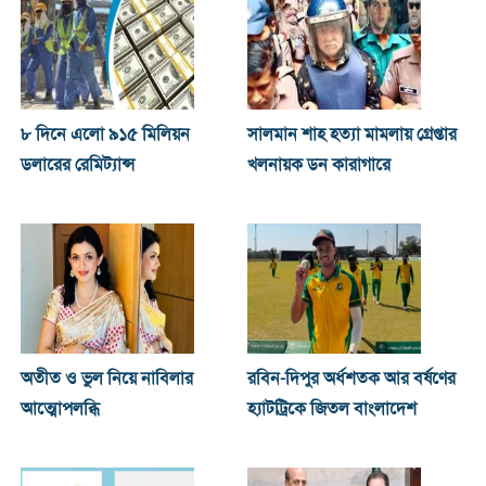
৮ দিনে এলো ৯১৫ মিলিয়ন
সালমান শাহ হত্যা মামলায় গ্রেপ্তার
ডলারের রেমিট্যান্স
খলনায়ক ডন কারাগারে
অতীত ও ভুল নিয়ে নাবিলার
রবিন-দিপুর অর্ধশতক আর বর্ষণের
আত্মোপলব্ধি
হ্যাটট্রিকে জিতল বাংলাদেশ