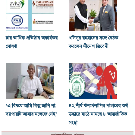
চার আর্থিক প্রতিষ্ঠান অকার্যকর
খ‌লিলুর রহমানের সঙ্গে বৈঠক
ঘোষণা
করলেন দীনেশ ত্রিবেদী
‘এ বিষয়ে আমি কিছু জানি না,
৪২ শীর্ষ ঋণখেলাপির পাচারের অর্থ
ব্যাপারটি আমার নলেজে নেই’
উদ্ধারে মাঠে নামছে ৮ আন্তর্জাতিক
সংস্থা