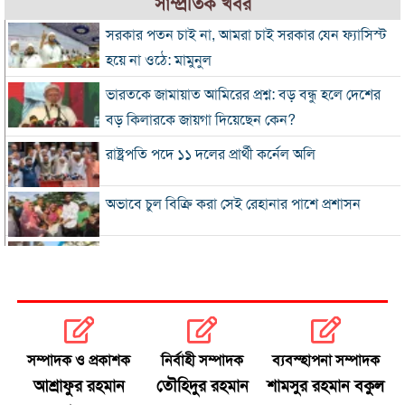
সাম্প্রতিক খবর
সরকার পতন চাই না, আমরা চাই সরকার যেন ফ্যাসিস্ট
হয়ে না ওঠে: মামুনুল
ভারতকে জামায়াত আমিরের প্রশ্ন: বড় বন্ধু হলে দেশের
বড় কিলারকে জায়গা দিয়েছেন কেন?
রাষ্ট্রপতি পদে ১১ দলের প্রার্থী কর্নেল অলি
অভাবে চুল বিক্রি করা সেই রেহানার পাশে প্রশাসন
৮ দিনে এলো ৯১৫ মিলিয়ন ডলারের রেমিট্যান্স
সালমান শাহ হত্যা মামলায় গ্রেপ্তার খলনায়ক ডন
কারাগারে
সম্পাদক ও প্রকাশক
নির্বাহী সম্পাদক
ব্যবস্হাপনা সম্পাদক
অতীত ও ভুল নিয়ে নাবিলার আত্মোপলব্ধি
আশ্রাফুর রহমান
তৌহিদুর রহমান
শামসুর রহমান বকুল