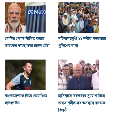
মোদির পোস্ট সীমিত করায়
সচিবালয়মুখী ১১ দলীয় পদযাত্রায়
ভারতের কাছে ক্ষমা চাইল মেটা
পুলিশের বাধা
বাংলাদেশকে নিয়ে রোমাঞ্চিত
হাসিনাকে বক্তব্যের সুযোগ দিয়ে
হ্যাজলউড
ভারত শহীদদের অসম্মান করেছে:
রিজভী