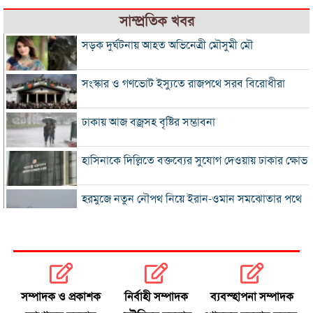
সাম্প্রতিক খবর
সড়ক দুর্ঘটনায় আহত অভিনেত্রী মৌসুমী মৌ
সংস্কার ও গণভোট ইস্যুতে রাজপথে সরব বিরোধীরা
ঢাকায় আজ বজ্রসহ বৃষ্টির সম্ভাবনা
হাসিনাকে দিল্লিতে বক্তব্যের সুযোগ দেওয়ায় ঢাকার ক্ষোভ
হরমুজে নতুন নৌপথ নিয়ে ইরান-ওমান সমঝোতার পথে
‘জুলাই স্মৃতি জাদুঘর’ খুলে দেওয়া হলো দর্শনার্থীদের জন্য
ভুল স্বীকার করে ক্ষমা চাইল ফিফা
সম্পাদক ও প্রকাশক
নির্বাহী সম্পাদক
ব্যবস্হাপনা সম্পাদক