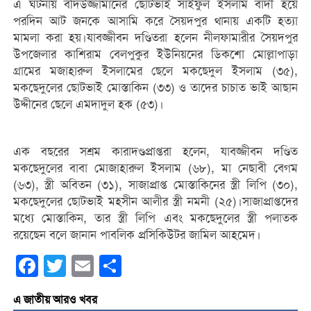
এ ঘটনায় বদিউজ্জামানের ছোটভাই সাইফুল ইসলাম বাদী হয়ে
পরদিন আট জনকে আসামি করে সৈয়দপুর থানায় একটি হত্যা
মামলা করা হয়।যাবজ্জীবন দণ্ডিতরা হলেন নীলফামারীর সৈয়দপুর
উপজেলার কাশিরাম বেলপুকুর ইউনিয়নের ডিকশো মোল্লাপাড়া
গ্রামের মজাহারুল ইসলামের ছেলে মকছেদুল ইসলাম (৩৫),
মকছেদুলের ছোটভাই মোস্তাকিন (৩৩) ও তাদের চাচাত ভাই আছান
উদ্দীনের ছেলে এমদাদুল হক (৫৩)।
এক বছরের সশ্রম কারাদণ্ডপ্রাপ্তরা হলেন, যাবজ্জীবন দণ্ডিত
মকছেদুলের বাবা মোজাহারুল ইসলাম (৬৮), মা নেছাবী বেগম
(৬৩), স্ত্রী অবিতন (৩১), সাজাপ্রাপ্ত মোস্তাকিনের স্ত্রী লিপি (৩০),
মকছেদুলের ছোটভাই মহসীন আলীর স্ত্রী নমনী (২৫)।সাজাপ্রাপ্তদের
মধ্যে মোস্তাকিন, তার স্ত্রী লিপি এবং মকছেদুলের স্ত্রী পলাতক
রয়েছেন বলে জানান পাবলিক প্রসিকিউটর জামিল আহমেদ।
Facebook
Twitter
Email
Share
এ জাতীয় আরও খবর