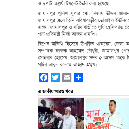
ও দশটি অস্থায়ী টয়লেট তৈরি করা হয়েছে।
জামালপুর পুলিশ সুপার মো. নিজাম উদ্দিন জানান
জামালপুর এসে তিনি সরিষাবাড়ীর ডোয়াইল ইউনিয়নে
এজন্য জামালপুর ও সরিষাবাড়ীতে দুটি হেলিপ্যাড তৈরি
পাট প্রতিমন্ত্রী মির্জা আজম এমপি।
বিশেষ অতিথি হিসেবে উপস্থিত থাকবেন, জেলা আ
সম্পাদক ফারুক আহমেদ চৌধুরী, জামালপুর পৌর ম
সোহরাব হোসেন, জামালপুর সদর-৫ আসন থেকে নির্বা
সচিব আবুল কালাম আজাদ প্রমুখ।
Facebook
Twitter
Email
Share
এ জাতীয় আরও খবর