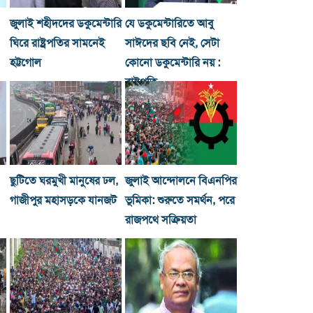
জুলাই শহীদদের ডকুমেন্টারি
যে ডকুমেন্টারিতে আবু
ঘিরে রাষ্ট্রপতির সামনেই
সাঈদের ছবি নেই, সেটা
হট্টগোল
কোনো ডকুমেন্টারি নয় :
রাষ্ট্রপতি
ছুটিতে ঘরমুখী মানুষের ঢল,
জুলাই আন্দোলনে বিএনপির
গাজীপুর মহাসড়কে যানজট
ভূমিকা: শুরুতে সমর্থন, পরে
রাজপথে সক্রিয়তা