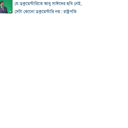
যে ডকুমেন্টারিতে আবু সাঈদের ছবি নেই,
সেটা কোনো ডকুমেন্টারি নয় : রাষ্ট্রপতি
প্রধানমন্ত্রীকে নিয়ে পোস্ট, এনসিপি নেতা
গ্রেফতার
জুলাই জাদুঘর হবে পথ দেখানোর স্থান:
ইউনূস
ছুটিতে ঘরমুখী মানুষের ঢল, গাজীপুর
মহাসড়কে যানজট
জুলাই আন্দোলনে বিএনপির ভূমিকা: শুরুতে
সমর্থন, পরে রাজপথে সক্রিয়তা
হাসিনার দেশত্যাগের পর যেভাবে প্রতিক্রিয়া
জানিয়েছিল বিশ্ব
ঢাকায় দুপুরে বজ্রসহ বৃষ্টির সম্ভাবনা