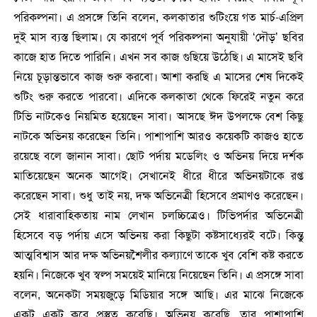
পরিকল্পনা। এ প্রসঙ্গে তিনি বলেন, কলকাতার শুটিংয়ে গত মার্চ-এপ্রিল
দুই মাস ব্যস্ত ছিলাম। যে কারণে পূর্ব পরিকল্পনা অনুযায়ী ‘দৌড়’ ছবির
কাজে হাত দিতে পারিনি। এখন সব কাজ গুছিয়ে উঠেছি। এ মাসেই ছবি
নিয়ে চূড়ান্তভাবে কাজ শুরু করবো। আশা করছি এ মাসের শেষ দিকেই
শুটিং শুরু করতে পারবো। এদিকে কলকাতা থেকে ফিরেই নতুন করে
টিভি নাটকেও নিয়মিত হয়েছেন সাবা। আসছে ঈদ উপলক্ষে বেশ কিছু
নাটকে অভিনয় করেছেন তিনি। পাশাপাশি আরও কয়েকটি কাজও হাতে
রয়েছে বলে জানান সাবা। ছোট পর্দায় মডেলিং ও অভিনয় দিয়ে দর্শক
মাতিয়েছেন অনেক আগেই। সেখানেই ধীরে ধীরে অভিনয়টাকে রপ্ত
করেছেন সাবা। শুধু তাই নয়, দক্ষ অভিনেত্রী হিসেবে প্রমাণও করেছেন।
সেই ধারাবাহিকতায় নাম লেখান চলচ্চিত্রেও। টিভিপর্দার অভিনেত্রী
হিসেবে বড় পর্দায় এসে অভিনয় করা কিছুটা কষ্টসাধ্যেরই বটে। কিন্তু
আত্মবিশ্বাস আর দক্ষ অভিনয়শৈলীর কল্যাণে তাকে খুব বেশি কষ্ট করতে
হয়নি। নিজেকে খুব স্বল্প সময়েই মানিয়ে নিয়েছেন তিনি। এ প্রসঙ্গে সাবা
বলেন, অনেকটা সময়জুড়ে মিডিয়ার সঙ্গে আছি। এর মাঝে নিজেকে
একটু একটু করে প্রস্তুত করেছি। অভিনয় করেছি, তার পাশাপাশি