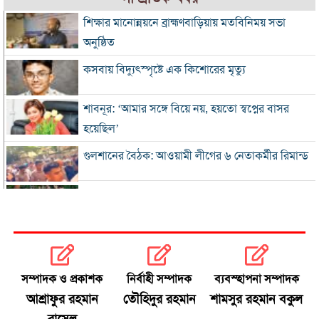
শিক্ষার মানোন্নয়নে ব্রাহ্মণবাড়িয়ায় মতবিনিময় সভা
অনুষ্ঠিত
কসবায় বিদ্যুৎস্পৃষ্টে এক কিশোরের মৃত্যু
শাবনূর: ‘আমার সঙ্গে বিয়ে নয়, হয়তো স্বপ্নের বাসর
হয়েছিল’
গুলশানের বৈঠক: আওয়ামী লীগের ৬ নেতাকর্মীর রিমান্ড
এসএসসি-সমমানের ফল সোমবার, জানবেন যেভাবে
গ্যাস-বিদ্যুৎ সংকটে শিল্প, ঋণের সুদ মওকুফ চায়
চট্টগ্রাম চেম্বার
সম্পাদক ও প্রকাশক
নির্বাহী সম্পাদক
ব্যবস্হাপনা সম্পাদক
বিএনপি নেতা আজাদের দলীয় পদ স্থগিত
আশ্রাফুর রহমান
তৌহিদুর রহমান
শামসুর রহমান বকুল