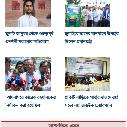
জুলাই জাদুঘর থেকে গুরুত্বপূর্ণ
জুলাইযোদ্ধাদের যানবাহন উপহার
প্রদর্শনী সরানোর অভিযোগ
দিলেন প্রধানমন্ত্রী
‘আয়নাঘরে তারেক রহমানকেও
প্রতিটি বাড়িতে পাহারাদার দেওয়া
নির্যাতন করা হয়েছিল’
সম্ভব নয়: রাজউক চেয়ারম্যান
সাম্প্রতিক খবর