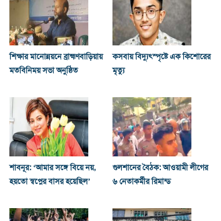
শিক্ষার মানোন্নয়নে ব্রাহ্মণবাড়িয়ায়
কসবায় বিদ্যুৎস্পৃষ্টে এক কিশোরের
মতবিনিময় সভা অনুষ্ঠিত
মৃত্যু
শাবনূর: ‘আমার সঙ্গে বিয়ে নয়,
গুলশানের বৈঠক: আওয়ামী লীগের
হয়তো স্বপ্নের বাসর হয়েছিল’
৬ নেতাকর্মীর রিমান্ড