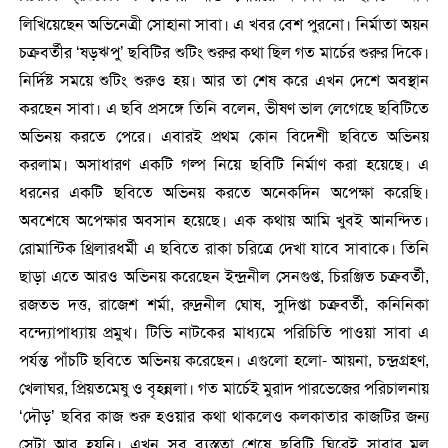
লিখিয়েছেন অভিনেত্রী সোহানা সাবা। এ খবর বেশ পুরনো। নির্মাতা অয়ন
চক্রবর্তীর ‘ষড়ঋপু’ ছবিটির শুটিং শুরুর কথা ছিল গত মার্চের শুরুর দিকে।
নির্দিষ্ট সময়ে শুটিং শুরুও হয়। আর তা শেষ করে এখন দেশে অবস্থান
করছেন সাবা। এ ছবি প্রসঙ্গে তিনি বলেন, ভীষণ ভাল লেগেছে ছবিটিতে
অভিনয় করতে পেরে। এবারই প্রথম কোন বিদেশী ছবিতে অভিনয়
করলাম। অসাধারণ একটি গল্প নিয়ে ছবিটি নির্মাণ করা হয়েছে। এ
ধরনের একটি ছবিতে অভিনয় করতে অনেকদিন অপেক্ষা করেছি।
অবশেষে অপেক্ষার অবসান হয়েছে। এক কথায় আমি খুবই আনন্দিত।
রোমান্টিক থ্রিলারধর্মী এ ছবিতে রাকা চরিত্রে দেখা যাবে সাবাকে। তিনি
ছাড়া এতে আরও অভিনয় করেছেন ইন্দ্রনীল সেনগুপ্ত, চিরঞ্জিত চক্রবর্তী,
রজতভ দত্ত, রাজেশ শর্মা, রুদ্রনীল ঘোষ, সুদিপ্তা চক্রবর্তী, কনিনিকা
বন্দ্যোপাধ্যায় প্রমুখ। টিভি নাটকের মাধ্যমে পরিচিতি পাওয়া সাবা এ
পর্যন্ত পাঁচটি ছবিতে অভিনয় করেছেন। এগুলো হলো- আয়না, চন্দ্রগ্রহণ,
খেলাঘর, প্রিয়তমেষু ও বৃহন্নলা। গত মার্চেই মুরাদ পারভেজের পরিচালনায়
‘দৌড়’ ছবির কাজ শুরু হওয়ার কথা থাকলেও কলকাতার কাজটির জন্য
সেটা আর হয়নি। এখন সব ব্যস্ততা শেষে ছবিটি ঘিরেই সাবার মূল