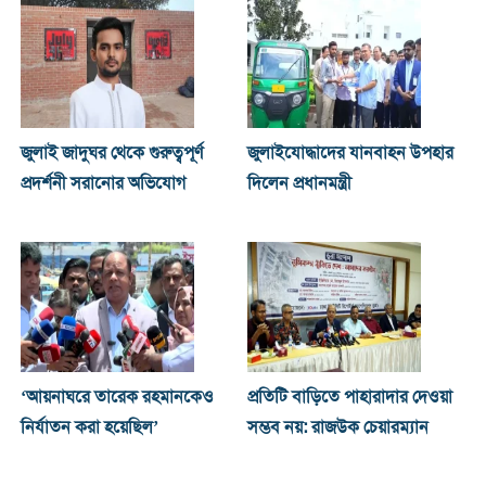
জুলাই জাদুঘর থেকে গুরুত্বপূর্ণ
জুলাইযোদ্ধাদের যানবাহন উপহার
প্রদর্শনী সরানোর অভিযোগ
দিলেন প্রধানমন্ত্রী
‘আয়নাঘরে তারেক রহমানকেও
প্রতিটি বাড়িতে পাহারাদার দেওয়া
নির্যাতন করা হয়েছিল’
সম্ভব নয়: রাজউক চেয়ারম্যান