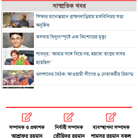
সাম্প্রতিক খবর
শিক্ষার মানোন্নয়নে ব্রাহ্মণবাড়িয়ায় মতবিনিময় সভা
অনুষ্ঠিত
কসবায় বিদ্যুৎস্পৃষ্টে এক কিশোরের মৃত্যু
শাবনূর: ‘আমার সঙ্গে বিয়ে নয়, হয়তো স্বপ্নের বাসর
হয়েছিল’
গুলশানের বৈঠক: আওয়ামী লীগের ৬ নেতাকর্মীর রিমান্ড
এসএসসি-সমমানের ফল সোমবার, জানবেন যেভাবে
গ্যাস-বিদ্যুৎ সংকটে শিল্প, ঋণের সুদ মওকুফ চায়
চট্টগ্রাম চেম্বার
সম্পাদক ও প্রকাশক
নির্বাহী সম্পাদক
ব্যবস্হাপনা সম্পাদক
বিএনপি নেতা আজাদের দলীয় পদ স্থগিত
আশ্রাফুর রহমান
তৌহিদুর রহমান
শামসুর রহমান বকুল