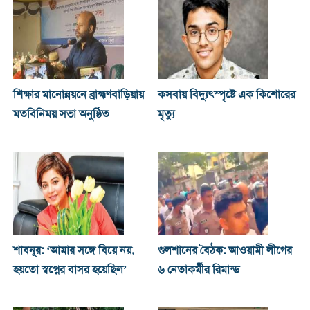
শিক্ষার মানোন্নয়নে ব্রাহ্মণবাড়িয়ায়
কসবায় বিদ্যুৎস্পৃষ্টে এক কিশোরের
মতবিনিময় সভা অনুষ্ঠিত
মৃত্যু
শাবনূর: ‘আমার সঙ্গে বিয়ে নয়,
গুলশানের বৈঠক: আওয়ামী লীগের
হয়তো স্বপ্নের বাসর হয়েছিল’
৬ নেতাকর্মীর রিমান্ড