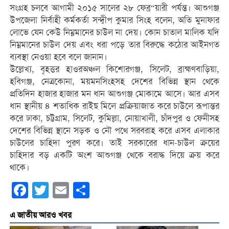
সংগ্রহ চলবে আগামী ২০১৫ সালের ২৮ ফেব্র“য়ারী পর্যন্ত। আশুগঞ্জ
উপজেলা নির্বাহী কর্মকর্তা সন্দ্বীপ কুমার সিংহ বলেন, অতি মুনাফার
লোভে যেন কেউ নিম্নমানের চাউল না দেয়। কোন চাতাল মালিক যদি
নিম্নমানের চাউল দেয় এবং ধরা পড়ে তার বিরুদ্ধে কঠোর আইনগত
ব্যবস্থা নেওয়া হবে বলে জানান।
উল্লেখ্য, বৃহত্তর হাওরঅঞ্চল কিশোরগঞ্জ, সিলেট, ব্রাহ্মণবাড়িয়া,
হবিগঞ্জ, নেত্রকোনা, ময়মনসিংহসহ দেশের বিভিন্ন স্থান থেকে
প্রতিদিন হাজার হাজার মন ধান আশুগঞ্জ মোকামে আসে। আর এসব
ধান স্থানীয় ৪ শতাধিক রাইছ মিলে প্রক্রিয়াজাত করে চাউলে রূপান্তর
করে ঢাকা, চট্টগ্রাম, সিলেট, কুমিল্লা, নোয়াখালী, চাঁদপুর ও ফেনীসহ
দেশের বিভিন্ন স্থানে সড়ক ও নৌ পথে সরবরাহ করে এসব এলাকার
চাউলের চাহিদা পুরণ করে। তাই সরকারের ধান-চাউল ক্রয়ের
চাহিদার বড় একটি অংশ আশুগঞ্জ থেকে বরাদ্ধ দিয়ে ক্রয় করে
থাকে।
Facebook
Twitter
Email
Share
এ জাতীয় আরও খবর