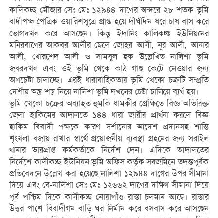
কালিকচ্ছ মৌজার সেঃ মেঃ ১২৯৪৪ দাগের অন্দরে ২৮ শতক ভূমি
বাদীপক্ষ পৈত্রিক ওয়ারিশসূত্রে প্রাপ্ত হয়ে দীর্ঘদিন ধরে চাষ বাস করে
ভোগদখল করে আসছেন। কিন্তু ইদানিং কালিকচ্ছ ইউনিয়নের
মনিরবাগের আকবর আলীর ছেলে জোহর আলী, নূর আলী, আনার
আলী, খোরশেদ আলী ও সামসুল হক উল্লেখিত নালিশা ভূমি
জবরদখল এবং ওই ভূমি থেকে কাঠ গাছ কেটে নেওয়ার জন্য
অপচেষ্টা চালাচ্ছে। এরই ধারাবাহিকতায় ভূমি খেকো চক্রটি সম্প্রতি
দেশীয় অস্ত্র-শস্ত্র নিয়ে নালিশা ভূমি দখলের চেষ্টা চালিয়ে ব্যর্থ হয়।
ভূমি খেকো চক্রের অব্যাহত হুমকি-ধামকীর প্রেক্ষিতে বিজ্ঞ অতিরিক্ত
জেলা হাকিমের আদালতে ১৪৪ ধারা জারীর প্রার্থনা করলে বিজ্ঞ
হাকিম বিবাদী পক্ষকে কারণ দর্শানোর আদেশ প্রদানসহ শান্তি
শৃংখলা বজায় রাখার স্বার্থে প্রয়োজনীয় ব্যবস্থা গ্রহনের জন্য সরাইল
থানার ভারপ্রাপ্ত কর্মকর্তাকে নির্দেশ দেন। এদিকে আদালতের
নির্দেশে কালীকচ্ছ ইউনিয়ন ভূমি অফিস কর্তৃক সরজমিনে তদন্তপূর্বক
প্রতিবেদনে উল্লেখ করা হয়েছে নালিশা ১২৯৪৪ দাগের উপর সীমানা
দিয়ে এবং বে-নালিশা সেঃ মেঃ ১২৬৬২ দাগের দক্ষিণ সীমানা দিয়ে
পূর্ব পশ্চিম দিকে কালীকচ্ছ নোয়াগাঁও রাস্তা চলমান আছে। রাস্তার
উত্তর পাশে বিবাদীগন বাড়ি-ঘর নির্মান করে বসবাস করে আসছেন