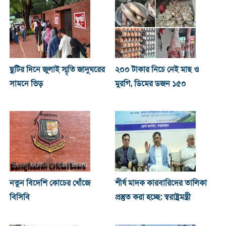
ছুটির দিনে জুলাই স্মৃতি জাদুঘরের
২০০ টাকার নিচে নেই মাছ ও
সামনে ভিড়
মুরগি, ডিমের ডজন ১৫০
নতুন বিদেশি কোচের খোঁজে
শীর্ষ মাদক কারবারিদের তালিকা
বিসিবি
প্রস্তুত করা হচ্ছে: স্বরাষ্ট্রমন্ত্রী