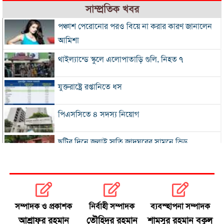
সাম্প্রতিক খবর
পঞ্চাশ পেরোনোর পরও বিয়ে না করার কারণ জানালেন
আমিশা
থাইল্যান্ডে স্কুলে এলোপাতাড়ি গুলি, নিহত ৭
যুক্তরাষ্ট্রে রপ্তানিতে ধস
পিএসসিতে ৪ সদস্য নিয়োগ
ছুটির দিনে জুলাই স্মৃতি জাদুঘরের সামনে ভিড়
২০০ টাকার নিচে নেই মাছ ও মুরগি, ডিমের ডজন ১৫০
নতুন বিদেশি কোচের খোঁজে বিসিবি
সম্পাদক ও প্রকাশক
নির্বাহী সম্পাদক
ব্যবস্হাপনা সম্পাদক
আশ্রাফুর রহমান
তৌহিদুর রহমান
শামসুর রহমান বকুল