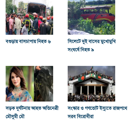
বগুড়ায় বাসচাপায় নিহত ৬
সিলেটে দুই বাসের মুখোমুখি
সংঘর্ষে নিহত ৯
সড়ক দুর্ঘটনায় আহত অভিনেত্রী
সংস্কার ও গণভোট ইস্যুতে রাজপথে
মৌসুমী মৌ
সরব বিরোধীরা