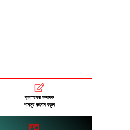
বিপৎসীমার ওপরে তিস্তার পানি, নিম্নাঞ্চলে
জলাবদ্ধতা
বুধবারেই হরমুজ প্রণালি খুলতে সমঝোতার
আশা যুক্তরাষ্ট্রের
ঢামেকে ৩ ঘন্টা অবরুদ্ধ: শান্তা ফারজানাসহ
৬ জন পুলিশ হেফাজতে
ব্যবস্হাপনা সম্পাদক
শামসুর রহমান বকুল