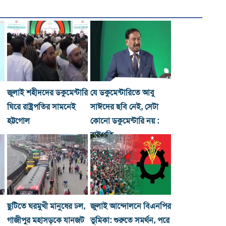
জুলাই শহীদদের ডকুমেন্টারি
যে ডকুমেন্টারিতে আবু
ঘিরে রাষ্ট্রপতির সামনেই
সাঈদের ছবি নেই, সেটা
হট্টগোল
কোনো ডকুমেন্টারি নয় :
রাষ্ট্রপতি
ছুটিতে ঘরমুখী মানুষের ঢল,
জুলাই আন্দোলনে বিএনপির
গাজীপুর মহাসড়কে যানজট
ভূমিকা: শুরুতে সমর্থন, পরে