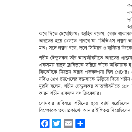
কর
ল
দা
জা
করে দিতে চেয়েছিলন। জাহির বলেন, কোচ থাকাকালী
ভারতের হয়ে খেলতে পারবে না।"ভিভিএস লক্ষ্ণণ আব
মত। সঙ্গে লক্ষ্ণণ বলে, দলে সিনিয়র ও জুনিয়র ক্রিক
শচীন টেন্ডুলকর তাঁর আত্মজীবনীতে ভারতের প্রাক্
একসময় রাহুল দ্রাবিড়কে সরিয়ে তাঁকে অধিনায়ক হ
ক্রিকেটকে নিয়ন্ত্রন করার পরুকল্পনা ছিল গ্রেগের
যদিও গ্রেগ চ্যাপেলের বক্তব্যকে উড়িয়ে দিয়ে শচীন 
মুরলি বলেন, শচীন টেন্ডুলকর আত্মজীবনীতে গ্রেগ
কারন শচীন একজন সত্‍ ক্রিকেটার।
সোমবার এবিষয়ে শচীনের হয়ে ব্যাট ধরেছিলেন স
বিস্ফোরক তথ্য প্রকাশ্যে আনার ইঙ্গিতও দিয়েছিলেন
Facebook
Twitter
Email
Share