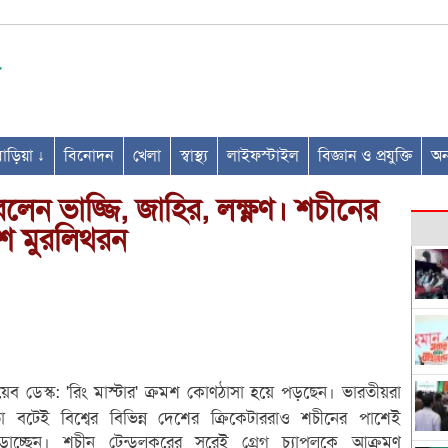
ণবাড়িয়া ↓
বিনোদন
খেলা
স্বাস্থ্য
লাইফস্টাইল
বিজ্ঞান ও প্রযুক্তি
অন্
রলেন ভাজ্জি, জাহির, লক্ষ্ণণ। শচীনের
ে মুরলিথরন
েব ডেস্ক: 'রিং মাস্টার' ক্রমশ কোণঠাসা হয়ে পড়ছেন। ভারতীয়রা
 বটেই বিশ্বের বিভিন্ন দেশের ক্রিকেটাররাও শচীনের পাশেই
ঁড়াচ্ছেন। শচীন টেন্ডুলকরের সুরেই গ্রেগ চ্যাপলকে আক্রমণ