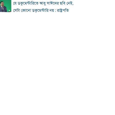
যে ডকুমেন্টারিতে আবু সাঈদের ছবি নেই,
সেটা কোনো ডকুমেন্টারি নয় : রাষ্ট্রপতি
প্রধানমন্ত্রীকে নিয়ে পোস্ট, এনসিপি নেতা
গ্রেফতার
জুলাই জাদুঘর হবে পথ দেখানোর স্থান:
ইউনূস
ছুটিতে ঘরমুখী মানুষের ঢল, গাজীপুর
মহাসড়কে যানজট
জুলাই আন্দোলনে বিএনপির ভূমিকা: শুরুতে
সমর্থন, পরে রাজপথে সক্রিয়তা
হাসিনার দেশত্যাগের পর যেভাবে প্রতিক্রিয়া
জানিয়েছিল বিশ্ব
ঢাকায় দুপুরে বজ্রসহ বৃষ্টির সম্ভাবনা