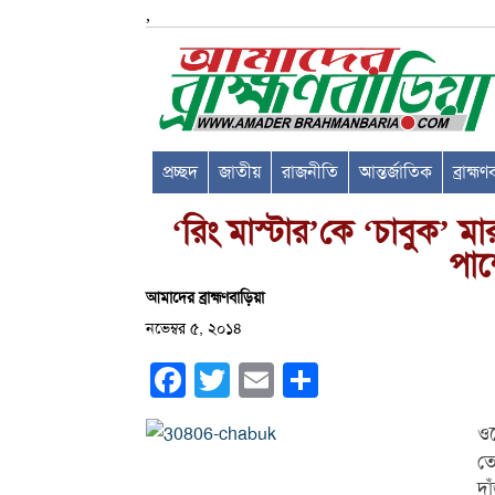
,
প্রচ্ছদ
জাতীয়
রাজনীতি
আন্তর্জাতিক
ব্রাহ্ম
‘রিং মাস্টার’কে ‘চাবুক’ মা
পাশ
আমাদের ব্রাহ্মণবাড়িয়া
নভেম্বর ৫, ২০১৪
Facebook
Twitter
Email
Share
ওয়
তো
দা