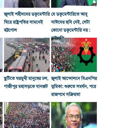
জুলাই শহীদদের ডকুমেন্টারি
যে ডকুমেন্টারিতে আবু
ঘিরে রাষ্ট্রপতির সামনেই
সাঈদের ছবি নেই, সেটা
হট্টগোল
কোনো ডকুমেন্টারি নয় :
রাষ্ট্রপতি
ছুটিতে ঘরমুখী মানুষের ঢল,
জুলাই আন্দোলনে বিএনপির
গাজীপুর মহাসড়কে যানজট
ভূমিকা: শুরুতে সমর্থন, পরে
রাজপথে সক্রিয়তা