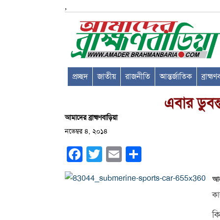
,
প্রচ্ছদ
জাতীয়
রাজনীতি
আন্তর্জাতিক
ব্রাহ্ম
এবার ডুবন
আমাদের ব্রাহ্মণবাড়িয়া
নভেম্বর ৪, ২০১৪
Facebook
Twitter
Email
Share
আন
কা
ক