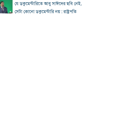
যে ডকুমেন্টারিতে আবু সাঈদের ছবি নেই,
সেটা কোনো ডকুমেন্টারি নয় : রাষ্ট্রপতি
প্রধানমন্ত্রীকে নিয়ে পোস্ট, এনসিপি নেতা
গ্রেফতার
জুলাই জাদুঘর হবে পথ দেখানোর স্থান:
ইউনূস
ছুটিতে ঘরমুখী মানুষের ঢল, গাজীপুর
মহাসড়কে যানজট
জুলাই আন্দোলনে বিএনপির ভূমিকা: শুরুতে
সমর্থন, পরে রাজপথে সক্রিয়তা
হাসিনার দেশত্যাগের পর যেভাবে প্রতিক্রিয়া
জানিয়েছিল বিশ্ব
ঢাকায় দুপুরে বজ্রসহ বৃষ্টির সম্ভাবনা