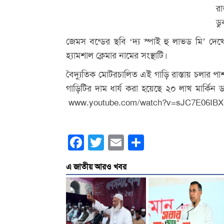
র
ডু
জেমস বন্ডের ছবি ‘দ্য স্পাই হু লাভড মি’ দে
হ্যামশাল ক্লেমার নামের সংস্থাটি।
বৈদ্যুতিক মোটরচালিত এই গাড়ি রাস্তায় চলার পা
গাড়িটির দাম ধার্য করা হয়েছে ২০ লাখ মার্কিন
www.youtube.com/watch?v=sJC7E06IBX
Facebook
Twitter
Email
Share
এ জাতীয় আরও খবর