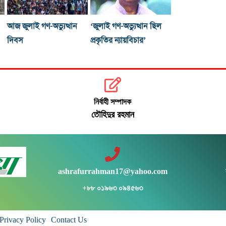
আজ জুলাই গণ-অভ্যুত্থান
‘জুলাই গণ-অভ্যুত্থান ছিল
দিবস
প্রকৃতির ন্যায়বিচার’
নির্বাহী সম্পাদক
তৌহিদুর রহমান
ashrafurrahman17@yahoo.com
+৮৮ ০১৯৬৩ ০৯৪৫৬৩
Privacy Policy
Contact Us