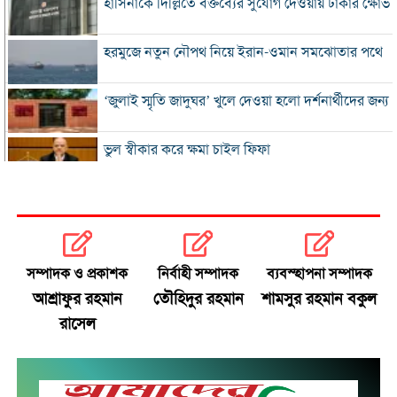
হাসিনাকে দিল্লিতে বক্তব্যের সুযোগ দেওয়ায় ঢাকার ক্ষোভ
হরমুজে নতুন নৌপথ নিয়ে ইরান-ওমান সমঝোতার পথে
‘জুলাই স্মৃতি জাদুঘর’ খুলে দেওয়া হলো দর্শনার্থীদের জন্য
ভুল স্বীকার করে ক্ষমা চাইল ফিফা
স্বর্ণের ভরি বাড়ল প্রায় ১০ হাজার টাকা
মোদির পোস্ট সীমিত করায় ভারতের কাছে ক্ষমা চাইল
মেটা
সম্পাদক ও প্রকাশক
নির্বাহী সম্পাদক
ব্যবস্হাপনা সম্পাদক
আশ্রাফুর রহমান
তৌহিদুর রহমান
শামসুর রহমান বকুল
সচিবালয়মুখী ১১ দলীয় পদযাত্রায় পুলিশের বাধা
রাসেল
বাংলাদেশকে নিয়ে রোমাঞ্চিত হ্যাজলউড