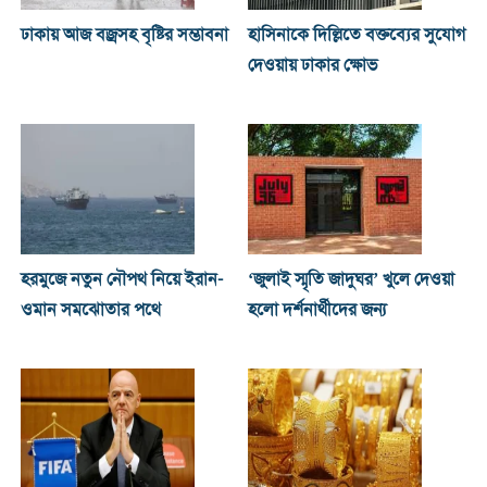
ঢাকায় আজ বজ্রসহ বৃষ্টির সম্ভাবনা
হাসিনাকে দিল্লিতে বক্তব্যের সুযোগ
দেওয়ায় ঢাকার ক্ষোভ
হরমুজে নতুন নৌপথ নিয়ে ইরান-
‘জুলাই স্মৃতি জাদুঘর’ খুলে দেওয়া
ওমান সমঝোতার পথে
হলো দর্শনার্থীদের জন্য