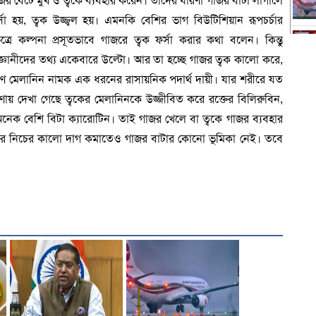
জর বেটে মুখ ও ত্বকে ব্যবহার করেন। তাদের ধারণা গাজর বাটা লাগালে
্সা হয়, ত্বক উজ্জ্বল হয়। এমনকি বেশির ভাগ বিউটিশিয়ান রূপচর্চার
ষেত্রে কল্পনা প্রসূতভাবে গাজরে ত্বক ফর্সা করার কথা বলেন। কিন্তু
জ্ঞানীদের তথ্য একেবারে উল্টো। আর তা হচ্ছে গাজর ত্বক কালো করে,
্ধারণে মেলানিন নামক এক ধরনের রাসায়নিক পদার্থ দায়ী। যার শরীরে যত
য় দেখা গেছে ত্বকের মেলানিনকে উজ্জীবিত করে রক্তের বিলিরুবিন,
নেক বেশি বিটা ক্যারোটিন। তাই গাজর খেলে বা ত্বকে গাজর ব্যবহার
ের নিচের কালো দাগ কমাতেও গাজর বাটার কোনো ভূমিকা নেই। তবে