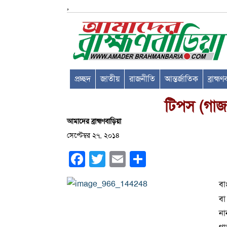
,
প্রচ্ছদ
জাতীয়
রাজনীতি
আন্তর্জাতিক
ব্রাহ্ম
টিপস (গাজর
আমাদের ব্রাহ্মণবাড়িয়া
সেপ্টেম্বর ২৭, ২০১৪
Facebook
Twitter
Email
Share
বা
বা
না