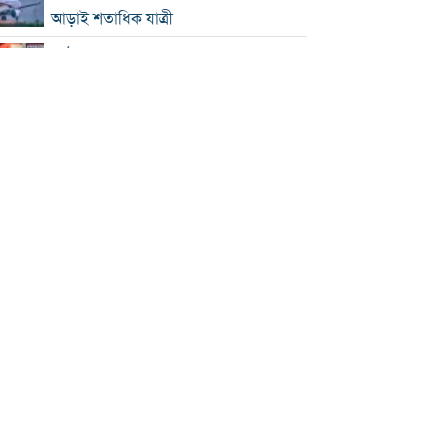
আড়াই শতাধিক যাত্রী
কাঠামোগত সংস্কার না হলে এই সরকারও
স্বৈরাচারী হবে : নাহিদ ইসলাম
‘কিসের হাসিনা, তার চেহারা কী দেখা গেছে?
বগুড়ায় ৭ শ্রমিকের মৃত্যু : স্বজনদের
আহাজারিতে ভারী হয়ে উঠেছে হাসপাতাল
পঞ্চাশ পেরোনোর পরও বিয়ে না করার কারণ
জানালেন আমিশা
থাইল্যান্ডে স্কুলে এলোপাতাড়ি গুলি, নিহত ৭
যুক্তরাষ্ট্রে রপ্তানিতে ধস
পিএসসিতে ৪ সদস্য নিয়োগ