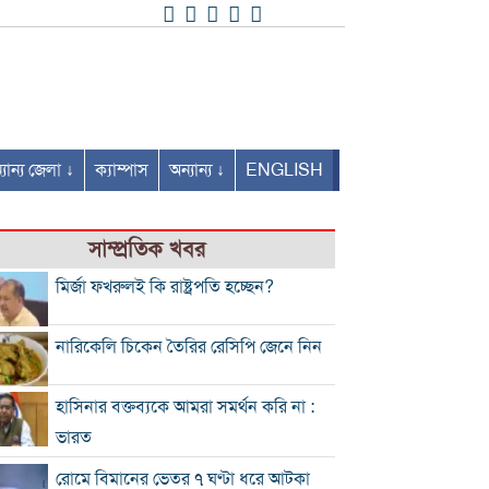
যান্য জেলা ↓
ক্যাম্পাস
অন্যান্য ↓
ENGLISH
সাম্প্রতিক খবর
মির্জা ফখরুলই কি রাষ্ট্রপতি হচ্ছেন?
নারিকেলি চিকেন তৈরির রেসিপি জেনে নিন
হাসিনার বক্তব্যকে আমরা সমর্থন করি না :
ভারত
রোমে বিমানের ভেতর ৭ ঘণ্টা ধরে আটকা