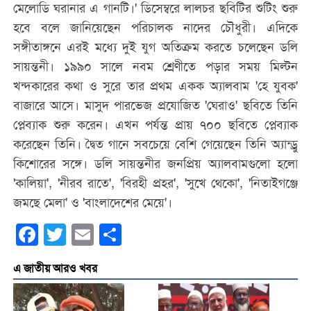
মেলোডি ঘরানার এ গানটি।' ডিসেম্বরে লালচর ছবিটির শুটিং শুরু
হবে বলে জানিয়েছেন পরিচালক নাদের চৌধুরী। এদিকে
সঙ্গীতাঙ্গনে এরই মধ্যে দুই যুগ অতিক্রম করতে চলেছেন ডলি
সায়ন্তনী। ১৯৯০ সালে নবম শ্রেণীতে পড়ার সময় মিল্টন
খন্দকারের কথা ও সুরে তার প্রথম একক অ্যালবাম 'হে যুবক'
বাজারে আসে। মাসুদ পারভেজ প্রযোজিত 'ঘেরাও' ছবিতে তিনি
প্লেব্যাক শুরু করেন। এখন পর্যন্ত প্রায় ৭০০ ছবিতে প্লেব্যাক
করেছেন তিনি। দ্বৈত গানে সবচেয়ে বেশি গেয়েছেন তিনি অ্যান্ড্রু
কিশোরের সঙ্গে। ডলি সায়ন্তনীর জনপ্রিয় অ্যালবামগুলো হলো
'কালিয়া', 'নীরব রাতে', 'বিরহী প্রহর', 'সুখে থেকো', 'নিতাইগঞ্জে
জমছে মেলা' ও 'বাংলাদেশের মেয়ে'।
Facebook
Twitter
Email
Share
এ জাতীয় আরও খবর