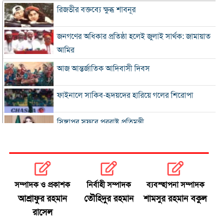
রিজভীর বক্তব্যে ক্ষুব্ধ শাবনূর
জনগণের অধিকার প্রতিষ্ঠা হলেই জুলাই সার্থক: জামায়াত
আমির
আজ আন্তর্জাতিক আদিবাসী দিবস
ফাইনালে সাকিব-হৃদয়দের হারিয়ে গলের শিরোপা
সিঙ্গাপুর সফরে পররাষ্ট্র প্রতিমন্ত্রী
ইনফান্তিনোকে সরাতে ষড়যন্ত্রের অভিযোগ ফিফার
এসএসসি ও সমমানের ফল সোমবার
সম্পাদক ও প্রকাশক
নির্বাহী সম্পাদক
ব্যবস্হাপনা সম্পাদক
আশ্রাফুর রহমান
তৌহিদুর রহমান
শামসুর রহমান বকুল
সৌদি-পাকিস্তান-তুরস্কের প্রতিরক্ষা চুক্তি
রাসেল