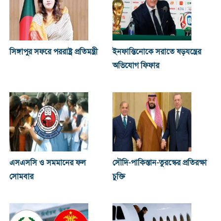
সিঙ্গাপুর সফরে পররাষ্ট্র প্রতিমন্ত্রী
ইনফান্তিনোকে সরাতে ষড়যন্ত্রের
অভিযোগ ফিফার
এসএসসি ও সমমানের ফল
সৌদি-পাকিস্তান-তুরস্কের প্রতিরক্ষা
সোমবার
চুক্তি