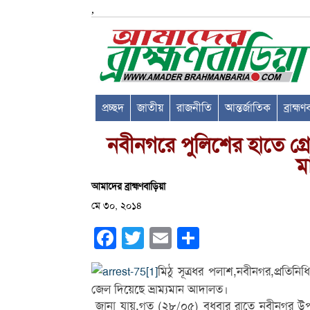
,
প্রচ্ছদ
জাতীয়
রাজনীতি
আন্তর্জাতিক
ব্রাহ্ম
নবীনগরে পুলিশের হাতে গ্
ম
আমাদের ব্রাহ্মণবাড়িয়া
মে ৩০, ২০১৪
Facebook
Twitter
Email
Share
মিঠু সূত্রধর পলাশ,নবীনগর,প্রতিন
জেল দিয়েছে ভ্রাম্যমান আদালত।
জানা যায়,গত (২৮/০৫) বুধবার রাতে নবীনগর উ