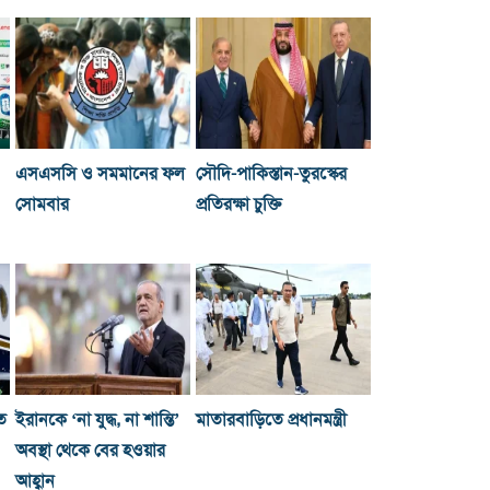
এসএসসি ও সমমানের ফল
সৌদি-পাকিস্তান-তুরস্কের
সোমবার
প্রতিরক্ষা চুক্তি
ে
ইরানকে ‘না যুদ্ধ, না শান্তি’
মাতারবাড়িতে প্রধানমন্ত্রী
অবস্থা থেকে বের হওয়ার
আহ্বান