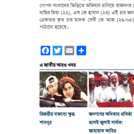
গোপন সংবাদের ভিত্তিতে অভিযান চালিয়ে রাজনগর থ
নাছির মিয়া (২২), এস কে হাসান (২৩) এই চার জ
গ্রেফতার কৃত চার মাদক সেবী কে আজ (২৯/০৫) 
পাঠানো হয়েছে।
Facebook
Twitter
Email
Share
এ জাতীয় আরও খবর
রিজভীর বক্তব্যে ক্ষুব্ধ
জনগণের অধিকার প্রতিষ্ঠা
শাবনূর
হলেই জুলাই সার্থক:
জামায়াত আমির