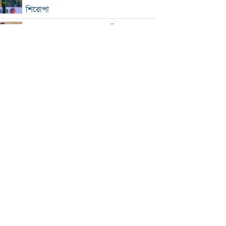
শিরোপা
সিঙ্গাপুর সফরে পররাষ্ট্র প্রতিমন্ত্রী
ইনফান্তিনোকে সরাতে ষড়যন্ত্রের অভিযোগ
ফিফার
এসএসসি ও সমমানের ফল সোমবার
সৌদি-পাকিস্তান-তুরস্কের প্রতিরক্ষা চুক্তি
রাষ্ট্রপতি নির্বাচনে বিএনপির দুই
মনোনয়নপত্র সংগ্রহ
বাবাকে শেষ বিদায় জানাতে রোসারিওতে
মেসি
ইরানকে ‘না যুদ্ধ, না শান্তি’ অবস্থা থেকে বের