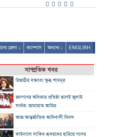
যান্য জেলা ↓
ক্যাম্পাস
অন্যান্য ↓
ENGLISH
সাম্প্রতিক খবর
রিজভীর বক্তব্যে ক্ষুব্ধ শাবনূর
জনগণের অধিকার প্রতিষ্ঠা হলেই জুলাই
সার্থক: জামায়াত আমির
আজ আন্তর্জাতিক আদিবাসী দিবস
ফাইনালে সাকিব-হৃদয়দের হারিয়ে গলের