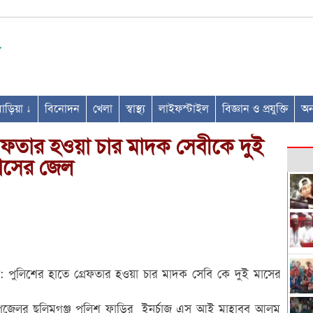
ণবাড়িয়া ↓
বিনোদন
খেলা
স্বাস্থ্য
লাইফস্টাইল
বিজ্ঞান ও প্রযুক্তি
অন্
রেফতার হওয়া চার মাদক সেবীকে দুই
াসের জেল
িধি: পুলিশের হাতে গ্রেফতার হওয়া চার মাদক সেবি কে দুই মাসের
পজেলর ছলিমগঞ্জ পুলিশ ফাড়ির ইনর্চাজ এস আই মাহাবুব আলম