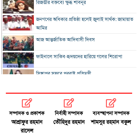
রিজভীর বক্তব্যে ক্ষুব্ধ শাবনূর
জনগণের অধিকার প্রতিষ্ঠা হলেই জুলাই সার্থক: জামায়াত
আমির
আজ আন্তর্জাতিক আদিবাসী দিবস
ফাইনালে সাকিব-হৃদয়দের হারিয়ে গলের শিরোপা
সিঙ্গাপুর সফরে পররাষ্ট্র প্রতিমন্ত্রী
ইনফান্তিনোকে সরাতে ষড়যন্ত্রের অভিযোগ ফিফার
এসএসসি ও সমমানের ফল সোমবার
সম্পাদক ও প্রকাশক
নির্বাহী সম্পাদক
ব্যবস্হাপনা সম্পাদক
আশ্রাফুর রহমান
তৌহিদুর রহমান
শামসুর রহমান বকুল
সৌদি-পাকিস্তান-তুরস্কের প্রতিরক্ষা চুক্তি
রাসেল