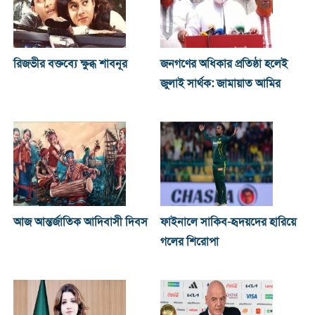
রিজভীর বক্তব্যে ক্ষুব্ধ শাবনূর
জনগণের অধিকার প্রতিষ্ঠা হলেই
জুলাই সার্থক: জামায়াত আমির
আজ আন্তর্জাতিক আদিবাসী দিবস
ফাইনালে সাকিব-হৃদয়দের হারিয়ে
গলের শিরোপা