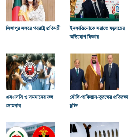
সিঙ্গাপুর সফরে পররাষ্ট্র প্রতিমন্ত্রী
ইনফান্তিনোকে সরাতে ষড়যন্ত্রের
অভিযোগ ফিফার
এসএসসি ও সমমানের ফল
সৌদি-পাকিস্তান-তুরস্কের প্রতিরক্ষা
সোমবার
চুক্তি