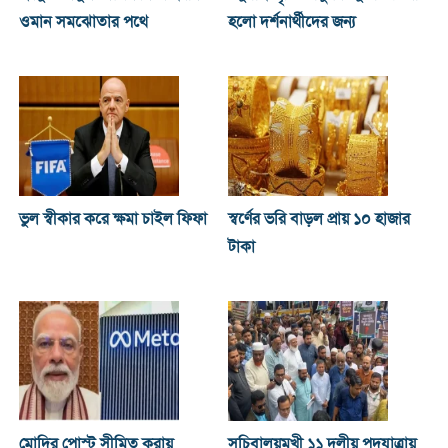
ওমান সমঝোতার পথে
হলো দর্শনার্থীদের জন্য
ভুল স্বীকার করে ক্ষমা চাইল ফিফা
স্বর্ণের ভরি বাড়ল প্রায় ১০ হাজার
টাকা
মোদির পোস্ট সীমিত করায়
সচিবালয়মুখী ১১ দলীয় পদযাত্রায়