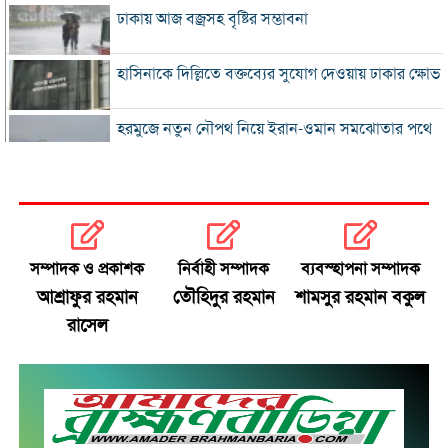
ঢাকায় আজ বজ্রসহ বৃষ্টির সম্ভাবনা
হাসিনাকে দিল্লিতে বক্তব্যের সুযোগ দেওয়ায় ঢাকার ক্ষোভ
হরমুজে নতুন নৌপথ নিয়ে ইরান-ওমান সমঝোতার পথে
‘জুলাই স্মৃতি জাদুঘর’ খুলে দেওয়া হলো দর্শনার্থীদের জন্য
ভুল স্বীকার করে ক্ষমা চাইল ফিফা
সম্পাদক ও প্রকাশক
নির্বাহী সম্পাদক
ব্যবস্হাপনা সম্পাদক
স্বর্ণের ভরি বাড়ল প্রায় ১০ হাজার টাকা
আশ্রাফুর রহমান
তৌহিদুর রহমান
শামসুর রহমান বকুল
রাসেল
মোদির পোস্ট সীমিত করায় ভারতের কাছে ক্ষমা চাইল
মেটা
সচিবালয়মুখী ১১ দলীয় পদযাত্রায় পুলিশের বাধা