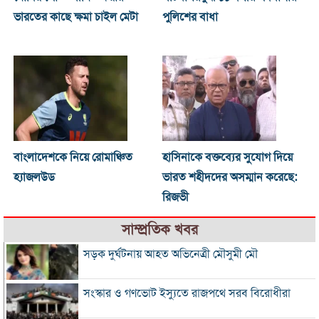
ভারতের কাছে ক্ষমা চাইল মেটা
পুলিশের বাধা
বাংলাদেশকে নিয়ে রোমাঞ্চিত
হাসিনাকে বক্তব্যের সুযোগ দিয়ে
হ্যাজলউড
ভারত শহীদদের অসম্মান করেছে:
রিজভী
সাম্প্রতিক খবর
সড়ক দুর্ঘটনায় আহত অভিনেত্রী মৌসুমী মৌ
সংস্কার ও গণভোট ইস্যুতে রাজপথে সরব বিরোধীরা