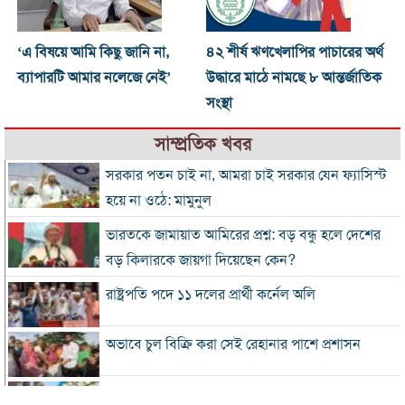
‘এ বিষয়ে আমি কিছু জানি না,
৪২ শীর্ষ ঋণখেলাপির পাচারের অর্থ
ব্যাপারটি আমার নলেজে নেই’
উদ্ধারে মাঠে নামছে ৮ আন্তর্জাতিক
সংস্থা
সাম্প্রতিক খবর
সরকার পতন চাই না, আমরা চাই সরকার যেন ফ্যাসিস্ট
হয়ে না ওঠে: মামুনুল
ভারতকে জামায়াত আমিরের প্রশ্ন: বড় বন্ধু হলে দেশের
বড় কিলারকে জায়গা দিয়েছেন কেন?
রাষ্ট্রপতি পদে ১১ দলের প্রার্থী কর্নেল অলি
অভাবে চুল বিক্রি করা সেই রেহানার পাশে প্রশাসন
৮ দিনে এলো ৯১৫ মিলিয়ন ডলারের রেমিট্যান্স