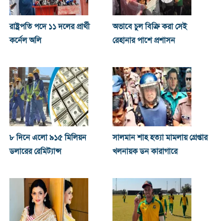
রাষ্ট্রপতি পদে ১১ দলের প্রার্থী
অভাবে চুল বিক্রি করা সেই
কর্নেল অলি
রেহানার পাশে প্রশাসন
৮ দিনে এলো ৯১৫ মিলিয়ন
সালমান শাহ হত্যা মামলায় গ্রেপ্তার
ডলারের রেমিট্যান্স
খলনায়ক ডন কারাগারে