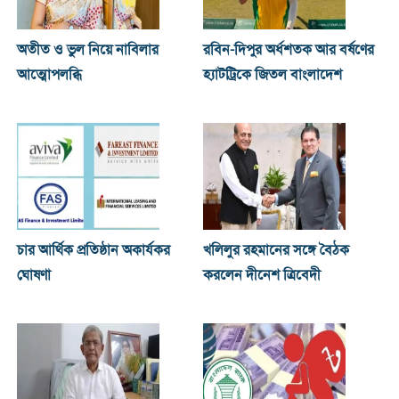
অতীত ও ভুল নিয়ে নাবিলার
রবিন-দিপুর অর্ধশতক আর বর্ষণের
আত্মোপলব্ধি
হ্যাটট্রিকে জিতল বাংলাদেশ
চার আর্থিক প্রতিষ্ঠান অকার্যকর
খ‌লিলুর রহমানের সঙ্গে বৈঠক
ঘোষণা
করলেন দীনেশ ত্রিবেদী