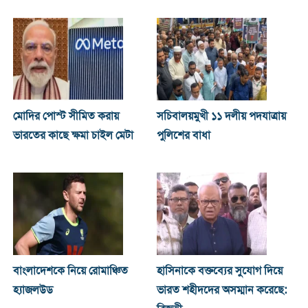
মোদির পোস্ট সীমিত করায়
সচিবালয়মুখী ১১ দলীয় পদযাত্রায়
ভারতের কাছে ক্ষমা চাইল মেটা
পুলিশের বাধা
বাংলাদেশকে নিয়ে রোমাঞ্চিত
হাসিনাকে বক্তব্যের সুযোগ দিয়ে
হ্যাজলউড
ভারত শহীদদের অসম্মান করেছে: