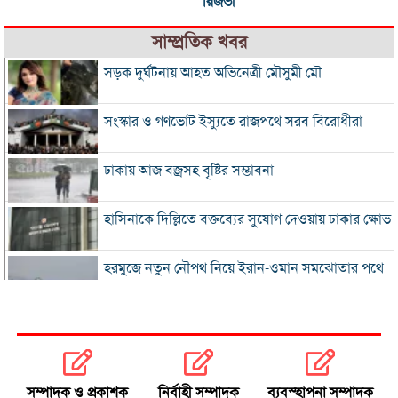
রিজভী
সাম্প্রতিক খবর
সড়ক দুর্ঘটনায় আহত অভিনেত্রী মৌসুমী মৌ
সংস্কার ও গণভোট ইস্যুতে রাজপথে সরব বিরোধীরা
ঢাকায় আজ বজ্রসহ বৃষ্টির সম্ভাবনা
হাসিনাকে দিল্লিতে বক্তব্যের সুযোগ দেওয়ায় ঢাকার ক্ষোভ
হরমুজে নতুন নৌপথ নিয়ে ইরান-ওমান সমঝোতার পথে
‘জুলাই স্মৃতি জাদুঘর’ খুলে দেওয়া হলো দর্শনার্থীদের জন্য
ভুল স্বীকার করে ক্ষমা চাইল ফিফা
সম্পাদক ও প্রকাশক
নির্বাহী সম্পাদক
ব্যবস্হাপনা সম্পাদক