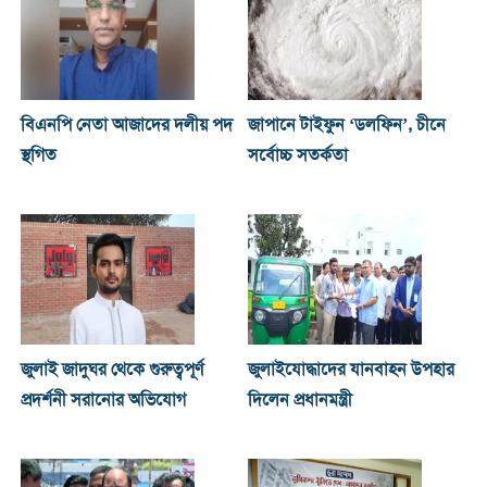
বিএনপি নেতা আজাদের দলীয় পদ
জাপানে টাইফুন ‘ডলফিন’, চীনে
স্থগিত
সর্বোচ্চ সতর্কতা
জুলাই জাদুঘর থেকে গুরুত্বপূর্ণ
জুলাইযোদ্ধাদের যানবাহন উপহার
প্রদর্শনী সরানোর অভিযোগ
দিলেন প্রধানমন্ত্রী