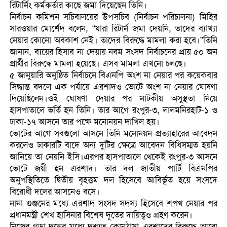
রিটার্নিং কর্মকর্তার কাছে জমা দিয়েছেন তিনি।
নির্বাচন কমিশন সচিবালয়ের উপসচিব (নির্বাচন পরিচালনা) মিহির
সারওয়ার মোর্শেদ বলেন, “যারা রিটার্ন জমা দেয়নি, তাদের ব্যাখ্যা
নেয়ার কোনো অবকাশ নেই। তাদের বিরুদ্ধে মামলা করা হবে।”তিনি
জানান, ব্যয়ের হিসাব না দেয়ায় নবম সংসদ নির্বাচনের প্রায় ৫০ জন
প্রার্থীর বিরুদ্ধে মামলা হয়েছে। এসব মামলা এখনো চলছে।
৫ জানুয়ারি অনুষ্ঠিত নির্বাচনে বিএনপি অংশ না নেয়ার পর কয়েকবার
সিদ্ধান্ত বদলে এক পর্যায়ে এরশাদও ভোটে অংশ না নেয়ার ঘোষণা
দিয়েছিলেন।ওই ঘোষণা দেয়ার পর নাটকীয় অসুস্থতা নিয়ে
হাসপাতালে ভর্তি হন তিনি। তার আগে রংপুর-৩, লালমনিরহাট-১ ও
ঢাকা-১৭ আসনে তার পক্ষে মনোনয়ন দাখিল হয়।
ভোটের আগে সবগুলো আসনে তিনি মনোনয়ন প্রত্যাহারের আবেদন
করলেও ঢাকারটি বাদে অন্য দুটির ক্ষেত্রে আবেদন বিধিসম্মত হয়নি
জানিয়ে তা নেয়নি ইসি।এরপর হাসপাতালে থেকেই রংপুর-৩ আসনে
ভোটে জয়ী হন এরশাদ। তার দল জাতীয় পার্টি বিএনপির
অনুপস্থিতিতে দ্বিতীয় বৃহত্তম দল হিসেবে আবির্ভূত হয়ে সংসদে
বিরোধী দলের আসনেও বসে।
নানা গুঞ্জনের মধ্যে এরশাদ সংসদ সদস্য হিসেবে শপথ নেয়ার পর
প্রধানমন্ত্রী শেখ হাসিনার বিশেষ দূতের দায়িত্বও গ্রহণ করেন।
নিজের গড়া দলের মধ্যে দৃশ্যত কোনঠাসা এরশাদের বিরুদ্ধে আরো