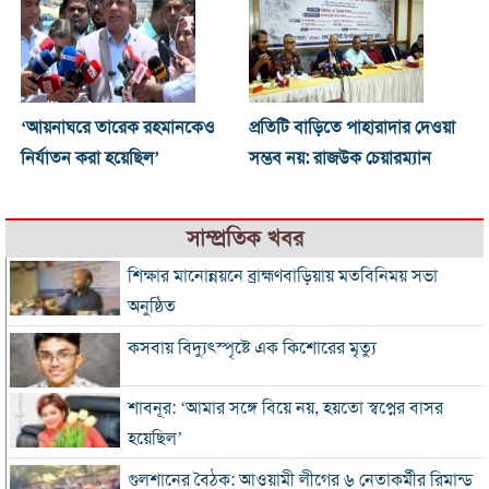
‘আয়নাঘরে তারেক রহমানকেও
প্রতিটি বাড়িতে পাহারাদার দেওয়া
নির্যাতন করা হয়েছিল’
সম্ভব নয়: রাজউক চেয়ারম্যান
সাম্প্রতিক খবর
শিক্ষার মানোন্নয়নে ব্রাহ্মণবাড়িয়ায় মতবিনিময় সভা
অনুষ্ঠিত
কসবায় বিদ্যুৎস্পৃষ্টে এক কিশোরের মৃত্যু
শাবনূর: ‘আমার সঙ্গে বিয়ে নয়, হয়তো স্বপ্নের বাসর
হয়েছিল’
গুলশানের বৈঠক: আওয়ামী লীগের ৬ নেতাকর্মীর রিমান্ড