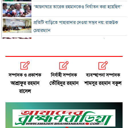
‘আয়নাঘরে তারেক রহমানকেও নির্যাতন করা হয়েছিল’
প্রতিটি বাড়িতে পাহারাদার দেওয়া সম্ভব নয়: রাজউক
চেয়ারম্যান
জনগণের অধিকার নিশ্চিত হলেই জুলাই সার্থক: শফিকুর
রহমান
‘হাসিনা কার্ড’ খেললে বন্ধুত্বপূর্ণ সম্পর্ক সম্ভব নয়:
সালাহউদ্দিন
সম্পাদক ও প্রকাশক
নির্বাহী সম্পাদক
ব্যবস্হাপনা সম্পাদক
৫ আগস্টের পরও দেশে ছিলাম: সাদ্দাম
আশ্রাফুর রহমান
তৌহিদুর রহমান
শামসুর রহমান বকুল
রাসেল
হাম-উপসর্গে আরও ৪ শিশুর মৃত্যু
মেসির বাবার মৃত্যুর খবর, তবে নিশ্চিত নয়
আরশের সঙ্গে দূরত্বের কারণ জানালেন তিশা