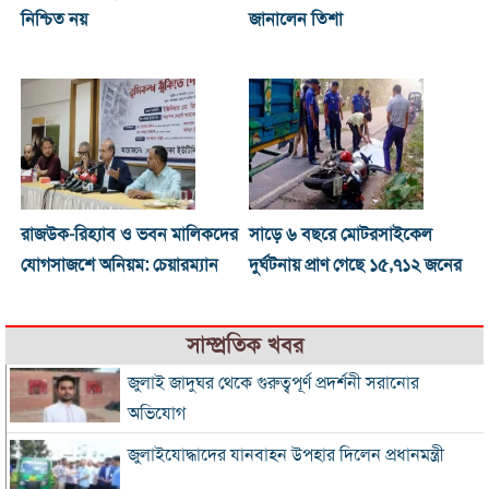
নিশ্চিত নয়
জানালেন তিশা
রাজউক-রিহ্যাব ও ভবন মালিকদের
সাড়ে ৬ বছরে মোটরসাইকেল
যোগসাজশে অনিয়ম: চেয়ারম্যান
দুর্ঘটনায় প্রাণ গেছে ১৫,৭১২ জনের
সাম্প্রতিক খবর
জুলাই জাদুঘর থেকে গুরুত্বপূর্ণ প্রদর্শনী সরানোর
অভিযোগ
জুলাইযোদ্ধাদের যানবাহন উপহার দিলেন প্রধানমন্ত্রী