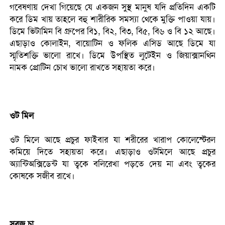
গবেষণায় দেখা গিয়েছে যে একজন সুস্থ মানুষ যদি প্রতিদিন একটি
করে ডিম খায় তাহলে বহু শারীরিক সমস্যা থেকে মুক্তি পাওয়া যায়।
ডিমে ভিটামিন বি গ্রুপের বি১, বি২, বি৩, বি৫, বি৬ ও বি ১২ আছে।
এছাড়াও কোলাইন, বায়োটিন ও ফলিক এসিড আছে ডিমে যা
স্মৃতিশক্তি ভালো রাখে। ডিমে উপস্থিত লুটেইন ও জিয়াক্সানথিন
নামক প্রোটিন চোখ ভালো রাখতে সহায়তা করে।
ওট মিল
ওট মিলে আছে প্রচুর ফাইবার যা শরীরের খারাপ কোলেস্টেরল
কমিয়ে দিতে সহায়তা করে। এছাড়াও ওটমিলে আছে প্রচুর
অ্যান্টিঅক্সিডেন্ট যা ত্বকে বলিরেখা পড়তে দেয় না এবং ত্বকের
কোষকে সজীব রাখে।
সবুজ চা