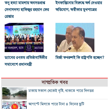
তনু হত্যা মামলায় অবসরপ্রাপ্ত
ইনফান্তিনোর বিরুদ্ধে অর্থ দেওয়ার
সেনাসদস্য হাফিজুর রহমান ফের
অভিযোগ, অস্বীকার মুখপাত্রের
গ্রেপ্তার
ড্যাবের ৩৭তম প্রতিষ্ঠাবার্ষিকীর
মির্জা ফখরুলই কি রাষ্ট্রপতি হচ্ছেন?
সমাবেশে প্রধানমন্ত্রী
সাম্প্রতিক খবর
ঢাকায় সকাল থেকেই বৃষ্টি, থাকতে পারে দিনভর
আগস্টে মিলতে পারে টানা ৪ দিনের ছুটি