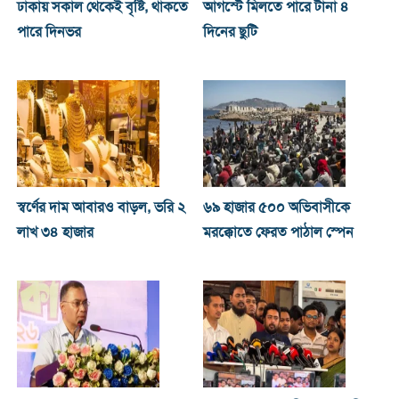
ঢাকায় সকাল থেকেই বৃষ্টি, থাকতে
আগস্টে মিলতে পারে টানা ৪
পারে দিনভর
দিনের ছুটি
স্বর্ণের দাম আবারও বাড়ল, ভরি ২
৬৯ হাজার ৫০০ অভিবাসীকে
লাখ ৩৪ হাজার
মরক্কোতে ফেরত পাঠাল স্পেন