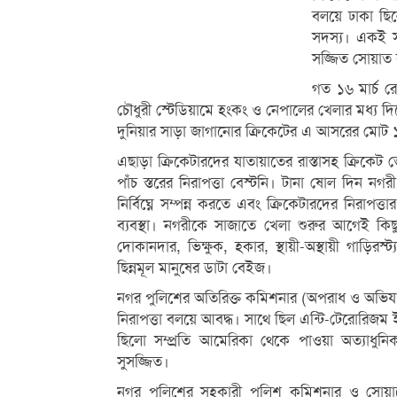
বলয়ে ঢাকা ছিল
সদস্য। একই সাথ
সজ্জিত সোয়াত 
গত ১৬ মার্চ র
চৌধুরী স্টেডিয়ামে হংকং ও নেপালের খেলার মধ্য দ
দুনিয়ার সাড়া জাগানোর ক্রিকেটের এ আসরের মোট ১৫
এছাড়া ক্রিকেটারদের যাতায়াতের রাস্তাসহ ক্রিকেট
পাঁচ স্তরের নিরাপত্তা বেস্টনি। টানা ষোল দিন 
নির্বিঘ্নে সম্পন্ন করতে এবং ক্রিকেটারদের নিরাপত্
ব্যবস্থা। নগরীকে সাজাতে খেলা শুরুর আগেই কিছ
দোকানদার, ভিক্ষুক, হকার, স্থায়ী-অস্থায়ী গাড়িরস
ছিন্নমূল মানুষের ডাটা বেইজ।
নগর পুলিশের অতিরিক্ত কমিশনার (অপরাধ ও অভিযা
নিরাপত্তা বলয়ে আবদ্ধ। সাথে ছিল এন্টি-টেরোরিজম
ছিলো সম্প্রতি আমেরিকা থেকে পাওয়া অত্যাধ
সুসজ্জিত।
নগর পুলিশের সহকারী পুলিশ কমিশনার ও সোয়াত