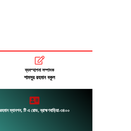
ব্যবস্হাপনা সম্পাদক
শামসুর রহমান বকুল
রহমান ম্যানশন, টি এ রোড, ব্রাহ্মণবাড়িয়া-৩৪০০