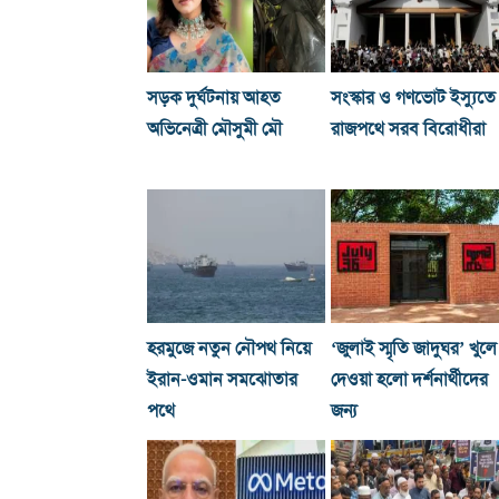
সড়ক দুর্ঘটনায় আহত
সংস্কার ও গণভোট ইস্যুতে
অভিনেত্রী মৌসুমী মৌ
রাজপথে সরব বিরোধীরা
হরমুজে নতুন নৌপথ নিয়ে
‘জুলাই স্মৃতি জাদুঘর’ খুলে
ইরান-ওমান সমঝোতার
দেওয়া হলো দর্শনার্থীদের
পথে
জন্য