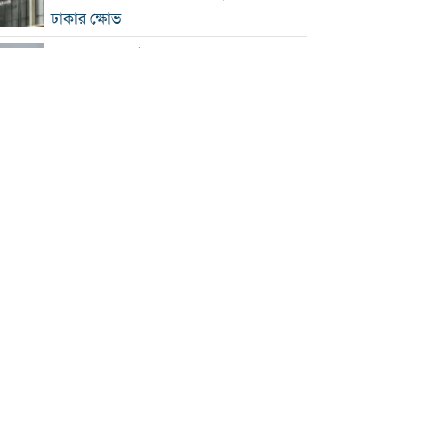
ঢাকার ক্ষোভ
হরমুজে নতুন নৌপথ নিয়ে ইরান-ওমান
সমঝোতার পথে
‘জুলাই স্মৃতি জাদুঘর’ খুলে দেওয়া হলো
দর্শনার্থীদের জন্য
ভুল স্বীকার করে ক্ষমা চাইল ফিফা
স্বর্ণের ভরি বাড়ল প্রায় ১০ হাজার টাকা
মোদির পোস্ট সীমিত করায় ভারতের কাছে
ক্ষমা চাইল মেটা
সচিবালয়মুখী ১১ দলীয় পদযাত্রায় পুলিশের
বাধা
বাংলাদেশকে নিয়ে রোমাঞ্চিত হ্যাজলউড