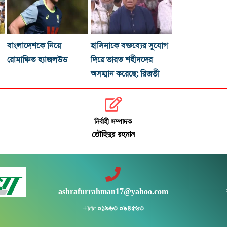
বাংলাদেশকে নিয়ে
হাসিনাকে বক্তব্যের সুযোগ
রোমাঞ্চিত হ্যাজলউড
দিয়ে ভারত শহীদদের
অসম্মান করেছে: রিজভী
নির্বাহী সম্পাদক
তৌহিদুর রহমান
ashrafurrahman17@yahoo.com
+৮৮ ০১৯৬৩ ০৯৪৫৬৩