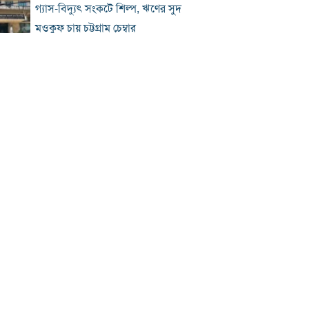
গ্যাস-বিদ্যুৎ সংকটে শিল্প, ঋণের সুদ
মওকুফ চায় চট্টগ্রাম চেম্বার
বিএনপি নেতা আজাদের দলীয় পদ স্থগিত
জাপানে টাইফুন ‘ডলফিন’, চীনে সর্বোচ্চ
সতর্কতা
জুলাই জাদুঘর থেকে গুরুত্বপূর্ণ প্রদর্শনী
সরানোর অভিযোগ
জুলাইযোদ্ধাদের যানবাহন উপহার দিলেন
প্রধানমন্ত্রী
‘আয়নাঘরে তারেক রহমানকেও নির্যাতন
করা হয়েছিল’
প্রতিটি বাড়িতে পাহারাদার দেওয়া সম্ভব নয়:
রাজউক চেয়ারম্যান