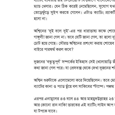
ব্যাটিং ব্যর্থতায় এই টি-টোয়েন্টি বিশ্বকাপে বাংলা
ম্যাচ খেলার। যেন ঠিক করেই নেমেছিলেন, সুযোগ যখ
তেড়েফুঁড়ে সুইপ করতে গেলেন। এটাও ক্যাচিং প্র্য
হলো না।
অশ্বিনের ‘দুই বলে দুই’-এর পর ধারাভাষ্য কক্ষে
গাঙ্গুলী! জানা গেল না। তবে যেটি জানা গেল, তা হলো
চোট হয়ে গেছে। সৌরভ অশ্বিনের প্রশংসা করায় শোয়েব 
বাইরে পারফর্ম করল কবে?
দুজনের ‘বন্ধুত্বপূর্ণ’ সম্পর্কের ইতিহাস সেই খেলোয়
কথা জানা গেল পরে। যা প্রেসবক্স থেকে দেখা দুজনের শর
অশ্বিন শুরুটাকে এলোমেলো করে দিয়েছিলেন। তবে মোক
ব্যাটের কানা ও প্যাড ছুঁয়ে বল সাকিবের স্টাম্পে। পঞ
এরপর এনামুলের ৪৩ বলে ৪৪ আর মাহমুদউল্লাহর ২৩ ব
আর কোনো রান নাকি! ভারতের এই ব্যাটিং লাইন আপ ব
যা টপকে যাবে।