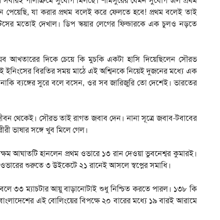
দেশের সবারই পালাক্রমে সুযোগ মিলছে। শামসুরের যেমন সুযোগ এল প্রথম
ন পেয়েছি, যা করার প্রথম বলেই করে ফেলতে হবে! প্রথম বলেই তাই
াকটিসের মতোই দেখাল। ডিপ স্কয়ার লেগের ফিল্ডারকে এক চুলও নড়তে
 শোয়েব আখতারের দিকে চেয়ে কি মুচকি একটা হাসি দিয়েছিলেন সৌরভ
 দুই ইনিংসের বিরতির সময় মাঠে এই অশ্বিনকে নিয়েই দুজনের মধ্যে এক
নাকি ব্যঙ্গের সুরে বলে বসেন, ওর সব জারিজুরি তো দেশেই। ভারতের
াড়ি জীবন থেকেই। সৌরভ তাই রাগত জবাব দেন। নানা সূত্রে জবাব-টবাবের
ীরী ভাষার সঙ্গে খুব মিলে গেল।
্ষম আঘাতটি হানলেন প্রথম ওভারে ১৩ রান দেওয়া ভুবনেশ্বর কুমারই।
্চম ওভারের শুরুতে ৩ উইকেটে ২১ রানেই আসলে স্বপ্নের সমাধি।
লে ৩৩ ম্যাচটার আয়ু বাড়ানোটাই শুধু নিশ্চিত করতে পারল। ১৩৮ কি
াংলাদেশের এই বোলিংয়ের বিপক্ষে ২০ বারের মধ্যে ১৯ বারই আরামে