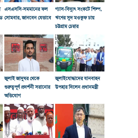
ী
এসএসসি-সমমানের ফল
গ্যাস-বিদ্যুৎ সংকটে শিল্প,
্ড
সোমবার, জানবেন যেভাবে
ঋণের সুদ মওকুফ চায়
চট্টগ্রাম চেম্বার
জুলাই জাদুঘর থেকে
জুলাইযোদ্ধাদের যানবাহন
গুরুত্বপূর্ণ প্রদর্শনী সরানোর
উপহার দিলেন প্রধানমন্ত্রী
অভিযোগ