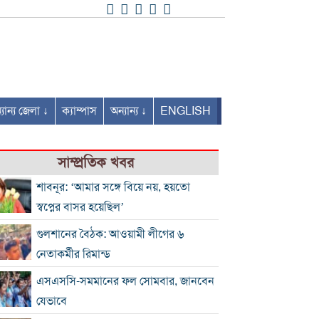
যান্য জেলা ↓
ক্যাম্পাস
অন্যান্য ↓
ENGLISH
সাম্প্রতিক খবর
শাবনূর: ‘আমার সঙ্গে বিয়ে নয়, হয়তো
স্বপ্নের বাসর হয়েছিল’
গুলশানের বৈঠক: আওয়ামী লীগের ৬
নেতাকর্মীর রিমান্ড
এসএসসি-সমমানের ফল সোমবার, জানবেন
যেভাবে