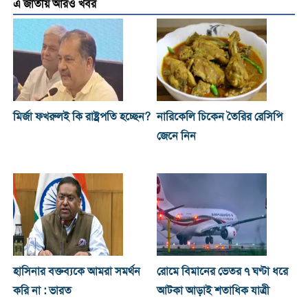
এ জাতীয় আরও খবর
মির্জা ফখরুলই কি রাষ্ট্রপতি হচ্ছেন?
নারিকেলি চিকেন তৈরির রেসিপি
জেনে নিন
হাসিনার বক্তব্যকে আমরা সমর্থন
রোমে বিমানের ভেতর ৭ ঘণ্টা ধরে
করি না : ভারত
আটকা আড়াই শতাধিক যাত্রী