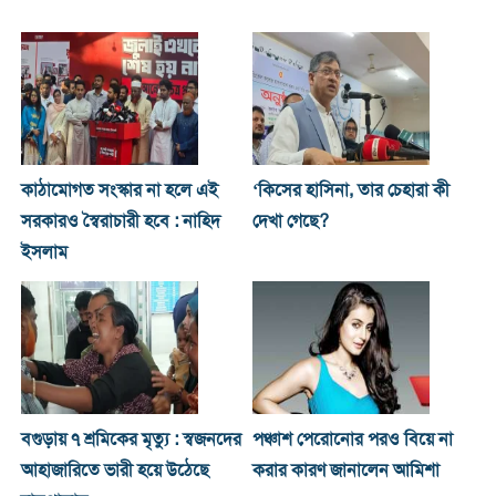
কাঠামোগত সংস্কার না হলে এই
‘কিসের হাসিনা, তার চেহারা কী
সরকারও স্বৈরাচারী হবে : নাহিদ
দেখা গেছে?
ইসলাম
বগুড়ায় ৭ শ্রমিকের মৃত্যু : স্বজনদের
পঞ্চাশ পেরোনোর পরও বিয়ে না
আহাজারিতে ভারী হয়ে উঠেছে
করার কারণ জানালেন আমিশা