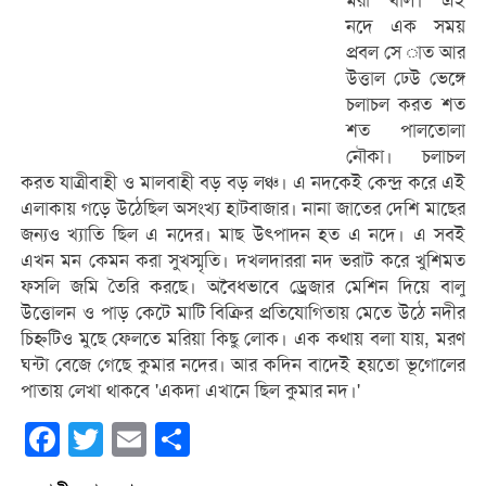
মরা খাল। এই
নদে এক সময়
প্রবল সে াত আর
উত্তাল ঢেউ ভেঙ্গে
চলাচল করত শত
শত পালতোলা
নৌকা। চলাচল
করত যাত্রীবাহী ও মালবাহী বড় বড় লঞ্চ। এ নদকেই কেন্দ্র করে এই
এলাকায় গড়ে উঠেছিল অসংখ্য হাটবাজার। নানা জাতের দেশি মাছের
জন্যও খ্যাতি ছিল এ নদের। মাছ উত্পাদন হত এ নদে। এ সবই
এখন মন কেমন করা সুখস্মৃতি। দখলদাররা নদ ভরাট করে খুশিমত
ফসলি জমি তৈরি করছে। অবৈধভাবে ড্রেজার মেশিন দিয়ে বালু
উত্তোলন ও পাড় কেটে মাটি বিক্রির প্রতিযোগিতায় মেতে উঠে নদীর
চিহ্নটিও মুছে ফেলতে মরিয়া কিছু লোক। এক কথায় বলা যায়, মরণ
ঘন্টা বেজে গেছে কুমার নদের। আর কদিন বাদেই হয়তো ভূগোলের
পাতায় লেখা থাকবে 'একদা এখানে ছিল কুমার নদ।'
Facebook
Twitter
Email
Share