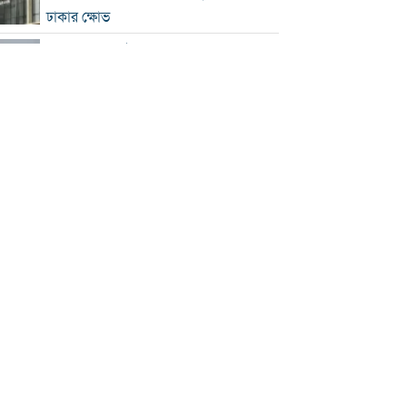
ঢাকার ক্ষোভ
হরমুজে নতুন নৌপথ নিয়ে ইরান-ওমান
সমঝোতার পথে
‘জুলাই স্মৃতি জাদুঘর’ খুলে দেওয়া হলো
দর্শনার্থীদের জন্য
ভুল স্বীকার করে ক্ষমা চাইল ফিফা
স্বর্ণের ভরি বাড়ল প্রায় ১০ হাজার টাকা
মোদির পোস্ট সীমিত করায় ভারতের কাছে
ক্ষমা চাইল মেটা
সচিবালয়মুখী ১১ দলীয় পদযাত্রায় পুলিশের
বাধা
বাংলাদেশকে নিয়ে রোমাঞ্চিত হ্যাজলউড