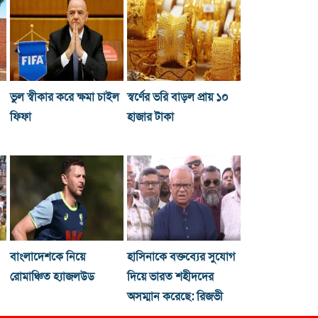
ভুল স্বীকার করে ক্ষমা চাইল
স্বর্ণের ভরি বাড়ল প্রায় ১০
ফিফা
হাজার টাকা
বাংলাদেশকে নিয়ে
হাসিনাকে বক্তব্যের সুযোগ
রোমাঞ্চিত হ্যাজলউড
দিয়ে ভারত শহীদদের
অসম্মান করেছে: রিজভী