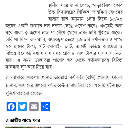
স্থানীয় সূত্রে জানা গেছে, আড়াইসিধা কেবি
উচ্চ বিদ্যালয়ের শিক্ষিকা তাহমিনা বেগমের
বাসায় রাত অনুমান ১টার দিকে ১৫/২০
জনের একটি ডাকাত দল দরজা ভেঙে প্রবেশ করে। প্রথমেই তারা
ঘরে থাকা ৫ জনের হাত-পা বেঁধে ফেলে এবং চাবি খুঁজতে থাকে।
চাবি না দিলে আলমারি, ওয়ারড্রপ ভেঙে ১৩ ভরি স্বর্ণালঙ্কার ও নগদ
২২ হাজার টাকা, ৫টি মোবাইল সেট, একটি ভিডিও ক্যামেরা ও
বিভিন্ন ইলেকট্রনিক্স মালামালসহ প্রায় ৮ লাখ টাকার মালামাল নিয়ে
যায়। এ সময় ডাকাতরা পাশের ঘর থেকে স্বর্ণালঙ্কারসহ বিভিন্ন
মালমাল লুট করে নিয়ে যায়।
এ ব্যাপারে আশুগঞ্জ থানার ভারপ্রাপ্ত কর্মকর্তা (ওসি) গোলাম ফারুক
জানান, আমাদের এখনো পর্যন্ত কেউ জানায় নি। তবে শুনেছি ঘটনাস্থলে
পুলিশ পাঠানো হয়েছে।
Facebook
Twitter
Email
Share
এ জাতীয় আরও খবর