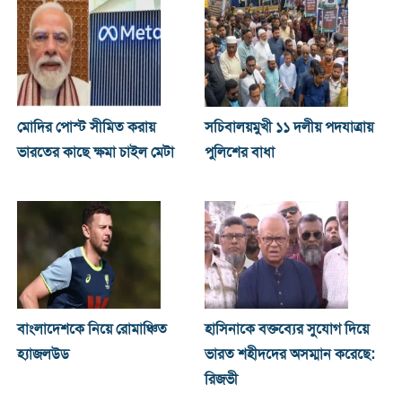
মোদির পোস্ট সীমিত করায়
সচিবালয়মুখী ১১ দলীয় পদযাত্রায়
ভারতের কাছে ক্ষমা চাইল মেটা
পুলিশের বাধা
বাংলাদেশকে নিয়ে রোমাঞ্চিত
হাসিনাকে বক্তব্যের সুযোগ দিয়ে
হ্যাজলউড
ভারত শহীদদের অসম্মান করেছে:
রিজভী