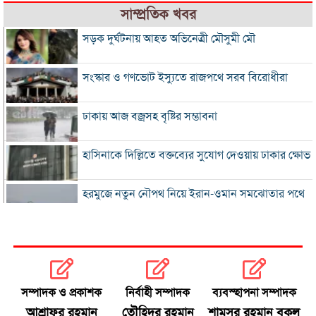
সাম্প্রতিক খবর
সড়ক দুর্ঘটনায় আহত অভিনেত্রী মৌসুমী মৌ
সংস্কার ও গণভোট ইস্যুতে রাজপথে সরব বিরোধীরা
ঢাকায় আজ বজ্রসহ বৃষ্টির সম্ভাবনা
হাসিনাকে দিল্লিতে বক্তব্যের সুযোগ দেওয়ায় ঢাকার ক্ষোভ
হরমুজে নতুন নৌপথ নিয়ে ইরান-ওমান সমঝোতার পথে
‘জুলাই স্মৃতি জাদুঘর’ খুলে দেওয়া হলো দর্শনার্থীদের জন্য
ভুল স্বীকার করে ক্ষমা চাইল ফিফা
সম্পাদক ও প্রকাশক
নির্বাহী সম্পাদক
ব্যবস্হাপনা সম্পাদক
স্বর্ণের ভরি বাড়ল প্রায় ১০ হাজার টাকা
আশ্রাফুর রহমান
তৌহিদুর রহমান
শামসুর রহমান বকুল