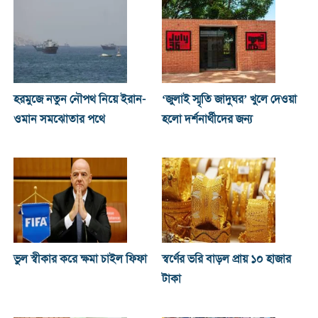
হরমুজে নতুন নৌপথ নিয়ে ইরান-
‘জুলাই স্মৃতি জাদুঘর’ খুলে দেওয়া
ওমান সমঝোতার পথে
হলো দর্শনার্থীদের জন্য
ভুল স্বীকার করে ক্ষমা চাইল ফিফা
স্বর্ণের ভরি বাড়ল প্রায় ১০ হাজার
টাকা