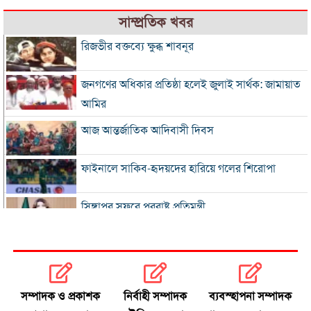
সাম্প্রতিক খবর
রিজভীর বক্তব্যে ক্ষুব্ধ শাবনূর
জনগণের অধিকার প্রতিষ্ঠা হলেই জুলাই সার্থক: জামায়াত
আমির
আজ আন্তর্জাতিক আদিবাসী দিবস
ফাইনালে সাকিব-হৃদয়দের হারিয়ে গলের শিরোপা
সিঙ্গাপুর সফরে পররাষ্ট্র প্রতিমন্ত্রী
ইনফান্তিনোকে সরাতে ষড়যন্ত্রের অভিযোগ ফিফার
এসএসসি ও সমমানের ফল সোমবার
সম্পাদক ও প্রকাশক
নির্বাহী সম্পাদক
ব্যবস্হাপনা সম্পাদক