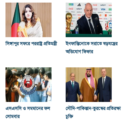
সিঙ্গাপুর সফরে পররাষ্ট্র প্রতিমন্ত্রী
ইনফান্তিনোকে সরাতে ষড়যন্ত্রের
অভিযোগ ফিফার
এসএসসি ও সমমানের ফল
সৌদি-পাকিস্তান-তুরস্কের প্রতিরক্ষা
সোমবার
চুক্তি