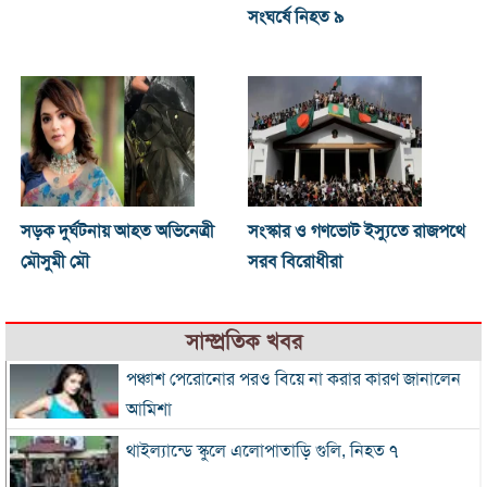
সংঘর্ষে নিহত ৯
সড়ক দুর্ঘটনায় আহত অভিনেত্রী
সংস্কার ও গণভোট ইস্যুতে রাজপথে
মৌসুমী মৌ
সরব বিরোধীরা
সাম্প্রতিক খবর
পঞ্চাশ পেরোনোর পরও বিয়ে না করার কারণ জানালেন
আমিশা
থাইল্যান্ডে স্কুলে এলোপাতাড়ি গুলি, নিহত ৭