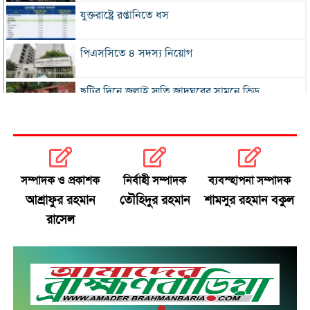
যুক্তরাষ্ট্রে রপ্তানিতে ধস
পিএসসিতে ৪ সদস্য নিয়োগ
ছুটির দিনে জুলাই স্মৃতি জাদুঘরের সামনে ভিড়
২০০ টাকার নিচে নেই মাছ ও মুরগি, ডিমের ডজন ১৫০
নতুন বিদেশি কোচের খোঁজে বিসিবি
সম্পাদক ও প্রকাশক
নির্বাহী সম্পাদক
ব্যবস্হাপনা সম্পাদক
আশ্রাফুর রহমান
তৌহিদুর রহমান
শামসুর রহমান বকুল
শীর্ষ মাদক কারবারিদের তালিকা প্রস্তুত করা হচ্ছে:
রাসেল
স্বরাষ্ট্রমন্ত্রী
বগুড়ায় বাসচাপায় নিহত ৬
সিলেটে দুই বাসের মুখোমুখি সংঘর্ষে নিহত ৯