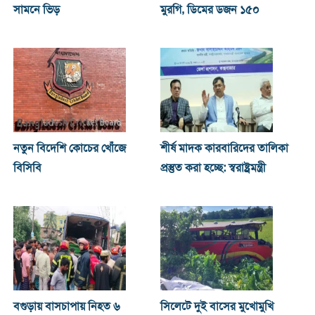
সামনে ভিড়
মুরগি, ডিমের ডজন ১৫০
নতুন বিদেশি কোচের খোঁজে
শীর্ষ মাদক কারবারিদের তালিকা
বিসিবি
প্রস্তুত করা হচ্ছে: স্বরাষ্ট্রমন্ত্রী
বগুড়ায় বাসচাপায় নিহত ৬
সিলেটে দুই বাসের মুখোমুখি