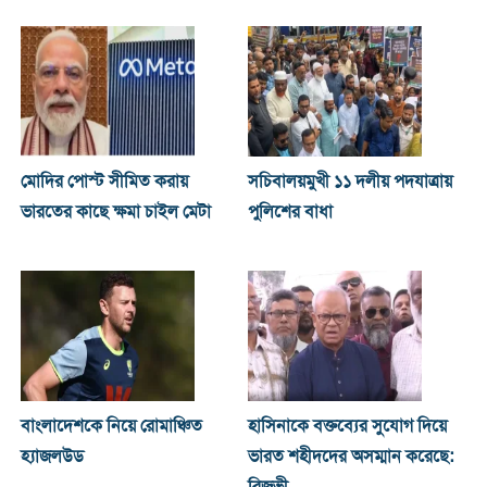
মোদির পোস্ট সীমিত করায়
সচিবালয়মুখী ১১ দলীয় পদযাত্রায়
ভারতের কাছে ক্ষমা চাইল মেটা
পুলিশের বাধা
বাংলাদেশকে নিয়ে রোমাঞ্চিত
হাসিনাকে বক্তব্যের সুযোগ দিয়ে
হ্যাজলউড
ভারত শহীদদের অসম্মান করেছে:
রিজভী