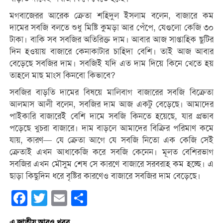
মগবাজেরর আরেক ক্রেতা শহিদুল ইসলাম বলেন, বাজারে কম
দামের সবজি বলতে শুধু মিষ্টি কুমড়া আর পেঁপে, যেগুলো কেজি ৩০
টাকা। বাকি সব সবজির অতিরিক্ত দাম। আবার আজ সাপ্তাহিক ছুটির
দিন হওয়ায় বাজারে কেনাকাটার চাহিদা বেশি। তাই আজ আবার
বেড়েছে সবজির দাম। সবজিই যদি এত দাম দিয়ে কিনে খেতে হয়
তাহলে মাছ মাংস কিনবো কিভাবে?
সবজির বাড়তি দামের বিষয়ে মালিবাগ বাজারের সবজি বিক্রেতা
আলমাস আলী বলেন, সবজির দাম আজ একটু বেড়েছে। আমাদের
পাইকারি বাজারেই বেশি দামে সবজি কিনতে হয়েছে, যার প্রভাব
পড়েছে খুচরা বাজারে। দাম বাড়লে আমাদের বিক্রির পরিমাণ কমে
যায়, কারণ— যে ক্রেতা আগে যে সবজি নিতো এক কেজি সেই
ক্রেতাই এখন আধাকেজি করে সবজি কেনেন। মূলত বেশিরভাগ
সবজির এখন মৌসুম শেষ সে কারণে বাজারে সরবরাহ কম হচ্ছে। এ
ছাড়া কিছুদিন ধরে বৃষ্টির কারণেও বাজারে সবজির দাম বেড়েছে।
Facebook
Twitter
Email
Share
এ জাতীয় আরও খবর