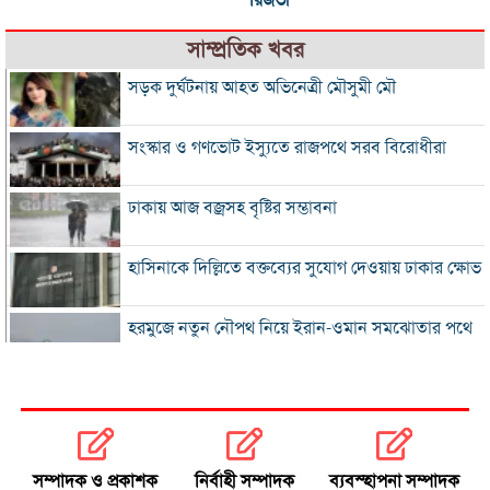
সাম্প্রতিক খবর
সড়ক দুর্ঘটনায় আহত অভিনেত্রী মৌসুমী মৌ
সংস্কার ও গণভোট ইস্যুতে রাজপথে সরব বিরোধীরা
ঢাকায় আজ বজ্রসহ বৃষ্টির সম্ভাবনা
হাসিনাকে দিল্লিতে বক্তব্যের সুযোগ দেওয়ায় ঢাকার ক্ষোভ
হরমুজে নতুন নৌপথ নিয়ে ইরান-ওমান সমঝোতার পথে
‘জুলাই স্মৃতি জাদুঘর’ খুলে দেওয়া হলো দর্শনার্থীদের জন্য
ভুল স্বীকার করে ক্ষমা চাইল ফিফা
সম্পাদক ও প্রকাশক
নির্বাহী সম্পাদক
ব্যবস্হাপনা সম্পাদক