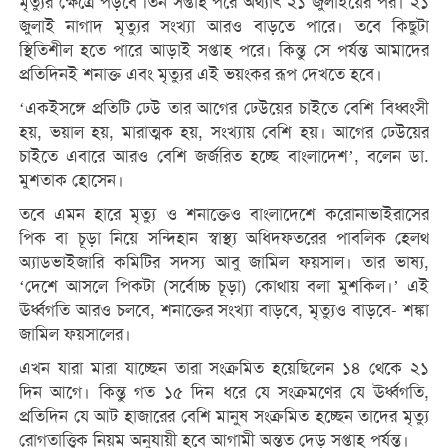
মৃত্যুর ক্ষেত্রে পড়বে তিন সপ্তাহ পরে অর্থ্যাৎ ২১ জুলাইয়ের পর। ২১
জুলাই নাগাদ মৃত্যুর সংখ্যা আরও বাড়তে পারে। তবে কিছুটা
স্থিতিশীল হতে পারে আড়াই সপ্তাহ পরে। কিন্তু সে পর্যন্ত আমাদের
প্রতিদিনই শনাক্ত এবং মৃত্যুর এই ভয়ংকর রূপ দেখতে হবে।
‘একইসঙ্গে প্রতিটি ঢেউ তার আগের ঢেউয়ের চাইতে বেশি বিধ্বংসী
হয়, ভয়াল হয়, মারাত্মক হয়, সংখ্যায় বেশি হয়। আগের ঢেউয়ের
চাইতে এবারে আরও বেশি জর্জরিত হচ্ছে বাংলাদেশ’, বলেন ডা.
মুশতাক হোসেন।
তবে এমন হারে মৃত্যু ও শনাক্তেও বাংলাদেশে করোনাভাইরাসের
পিক বা চূড়া নিয়ে সন্দিহান স্বাস্থ্য অধিদফতরের পাবলিক হেলথ
অ্যাডভাইজারি কমিটির সদস্য আবু জামিল ফয়সাল। তার ভাষ্য,
‘দেশে আসলে পিকটা (সর্বোচ্চ চূড়া) কোথায় বলা মুশকিল।’ এই
ঊর্ধ্বগতি আরও চলবে, শনাক্তের সংখ্যা বাড়বে, মৃত্যুও বাড়বে- শঙ্কা
জামিল ফয়সালের।
এখন যারা মারা যাচ্ছেন তারা সংক্রমিত হয়েছিলেন ১৪ থেকে ২১
দিন আগে। কিন্তু গত ১৫ দিন ধরে যে সংক্রমণের যে ঊর্ধ্বগতি,
প্রতিদিন যে আট হাজারের বেশি মানুষ সংক্রমিত হচ্ছেন তাদের মৃত্যু
রোগতাত্ত্বিক নিয়ম অনুযায়ী হবে আগামী অন্তত দেড় সপ্তাহ পর্যন্ত।