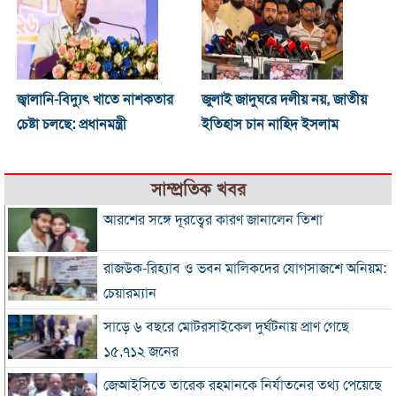
জ্বালানি-বিদ্যুৎ খাতে নাশকতার
জুলাই জাদুঘরে দলীয় নয়, জাতীয়
চেষ্টা চলছে: প্রধানমন্ত্রী
ইতিহাস চান নাহিদ ইসলাম
সাম্প্রতিক খবর
আরশের সঙ্গে দূরত্বের কারণ জানালেন তিশা
রাজউক-রিহ্যাব ও ভবন মালিকদের যোগসাজশে অনিয়ম:
চেয়ারম্যান
সাড়ে ৬ বছরে মোটরসাইকেল দুর্ঘটনায় প্রাণ গেছে
১৫,৭১২ জনের
জেআইসিতে তারেক রহমানকে নির্যাতনের তথ্য পেয়েছে