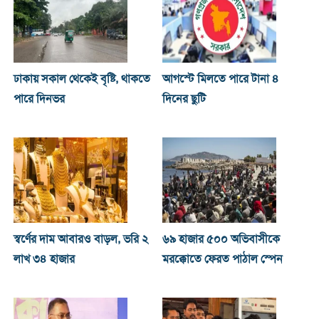
ঢাকায় সকাল থেকেই বৃষ্টি, থাকতে
আগস্টে মিলতে পারে টানা ৪
পারে দিনভর
দিনের ছুটি
স্বর্ণের দাম আবারও বাড়ল, ভরি ২
৬৯ হাজার ৫০০ অভিবাসীকে
লাখ ৩৪ হাজার
মরক্কোতে ফেরত পাঠাল স্পেন