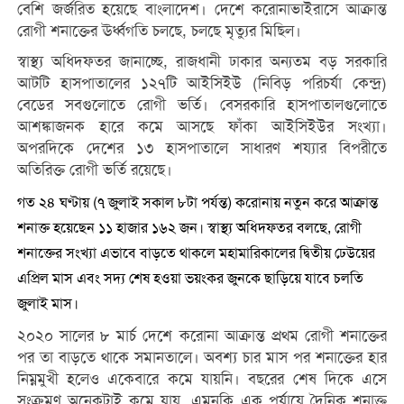
বেশি জর্জরিত হয়েছে বাংলাদেশ। দেশে করোনাভাইরাসে আক্রান্ত
রোগী শনাক্তের ঊর্ধ্বগতি চলছে, চলছে মৃত্যুর মিছিল।
স্বাস্থ্য অধিদফতর জানাচ্ছে, রাজধানী ঢাকার অন্যতম বড় সরকারি
আটটি হাসপাতালের ১২৭টি আইসিইউ (নিবিড় পরিচর্যা কেন্দ্র)
বেডের সবগুলোতে রোগী ভর্তি। বেসরকারি হাসপাতালগুলোতে
আশঙ্কাজনক হারে কমে আসছে ফাঁকা আইসিইউর সংখ্যা।
অপরদিকে দেশের ১৩ হাসপাতালে সাধারণ শয্যার বিপরীতে
অতিরিক্ত রোগী ভর্তি রয়েছে।
গত ২৪ ঘণ্টায় (৭ জুলাই সকাল ৮টা পর্যন্ত) করোনায় নতুন করে আক্রান্ত
শনাক্ত হয়েছেন ১১ হাজার ১৬২ জন। স্বাস্থ্য অধিদফতর বলছে, রোগী
শনাক্তের সংখ্যা এভাবে বাড়তে থাকলে মহামারিকালের দ্বিতীয় ঢেউয়ের
এপ্রিল মাস এবং সদ্য শেষ হওয়া ভয়ংকর জুনকে ছাড়িয়ে যাবে চলতি
জুলাই মাস।
২০২০ সালের ৮ মার্চ দেশে করোনা আক্রান্ত প্রথম রোগী শনাক্তের
পর তা বাড়তে থাকে সমানতালে। অবশ্য চার মাস পর শনাক্তের হার
নিম্নমুখী হলেও একেবারে কমে যায়নি। বছরের শেষ দিকে এসে
সংক্রমণ অনেকটাই কমে যায়, এমনকি এক পর্যায়ে দৈনিক শনাক্ত