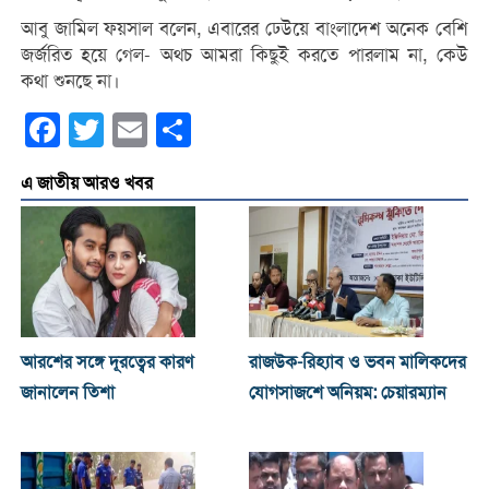
আবু জামিল ফয়সাল বলেন, এবারের ঢেউয়ে বাংলাদেশ অনেক বেশি
জর্জরিত হয়ে গেল- অথচ আমরা কিছুই করতে পারলাম না, কেউ
কথা শুনছে না।
Facebook
Twitter
Email
Share
এ জাতীয় আরও খবর
আরশের সঙ্গে দূরত্বের কারণ
রাজউক-রিহ্যাব ও ভবন মালিকদের
জানালেন তিশা
যোগসাজশে অনিয়ম: চেয়ারম্যান