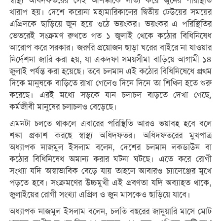
স্বাস্থ্য অধিদফতরের সেই আশঙ্কাকে সত্যি করে জুনের পরিস্থিতি
খারাপ হয়। দেশে করোনা মহামারিকালের দ্বিতীয় ঢেউয়ের সময়ের
এপ্রিলকে ছাড়িয়ে জুন হয়ে ওঠে ভয়ংকর। ভয়ংকর এ পরিস্থিতির
ভেতরেই সংক্রমণ রুখতে গত ১ জুলাই থেকে কঠোর বিধিনিষেধ
আরোপ করে সরকার। জরুরি প্রয়োজন ছাড়া ঘরের বাইরে না যাওয়ার
নির্দেশনা জারি করা হয়, যা একদফা সময়সীমা বাড়িয়ে আগামী ১৪
জুলাই পর্যন্ত করা হয়েছে। তবে চলমান এই কঠোর বিধিনিষেধে প্রথম
দিকে মানুষকে বাড়িতে রাখা গেলেও দিনে দিনে তা শিথিল হতে শুরু
করেছে। এরই মধ্যে সড়কে যান চলাচল বাড়তে দেখা গেছে,
কর্মজীবী মানুষের চলাচলও বেড়েছে।
এমনটা চলতে থাকলে এবারের পরিস্থিতি আরও ভয়াবহ হবে বলে
শঙ্কা প্রকাশ করছে স্বাস্থ্য অধিদফতর। অধিদফতরের মুখপাত্র
অধ্যাপক নাজমুল ইসলাম বলেন, দেশের চলমান লকডাউন বা
কঠোর বিধিনিষেধ অমান্য করার ঘটনা ঘটছে। এতে করে রোগী
সংখ্যা যদি অস্বাভাবিক বেড়ে যায় তাহলে আবারও চ্যালেঞ্জের মুখে
পড়তে হবে। সংক্রমণের উচ্চমুখী এই প্রবণতা যদি অব্যাহত থাকে,
জুলাইয়ের রোগী সংখ্যা এপ্রিল ও জুন মাসকেও ছাড়িয়ে যাবে।
অধ্যাপক নাজমুল ইসলাম বলেন, চলতি বছরের জানুয়ারি মাসে মোট