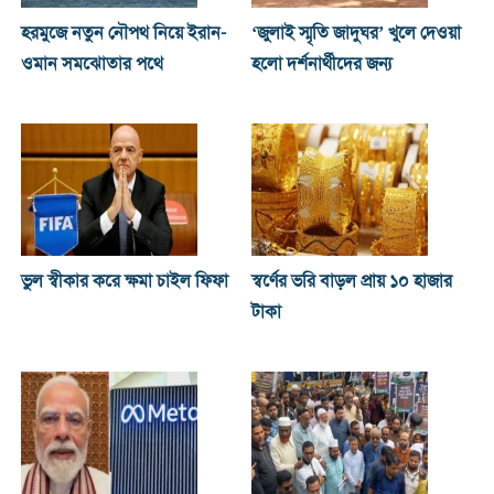
হরমুজে নতুন নৌপথ নিয়ে ইরান-
‘জুলাই স্মৃতি জাদুঘর’ খুলে দেওয়া
ওমান সমঝোতার পথে
হলো দর্শনার্থীদের জন্য
ভুল স্বীকার করে ক্ষমা চাইল ফিফা
স্বর্ণের ভরি বাড়ল প্রায় ১০ হাজার
টাকা