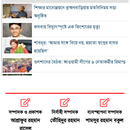
শিক্ষার মানোন্নয়নে ব্রাহ্মণবাড়িয়ায় মতবিনিময় সভা
অনুষ্ঠিত
কসবায় বিদ্যুৎস্পৃষ্টে এক কিশোরের মৃত্যু
শাবনূর: ‘আমার সঙ্গে বিয়ে নয়, হয়তো স্বপ্নের বাসর
হয়েছিল’
গুলশানের বৈঠক: আওয়ামী লীগের ৬ নেতাকর্মীর রিমান্ড
এসএসসি-সমমানের ফল সোমবার, জানবেন যেভাবে
গ্যাস-বিদ্যুৎ সংকটে শিল্প, ঋণের সুদ মওকুফ চায়
চট্টগ্রাম চেম্বার
সম্পাদক ও প্রকাশক
নির্বাহী সম্পাদক
ব্যবস্হাপনা সম্পাদক
বিএনপি নেতা আজাদের দলীয় পদ স্থগিত
আশ্রাফুর রহমান
তৌহিদুর রহমান
শামসুর রহমান বকুল
রাসেল
জাপানে টাইফুন ‘ডলফিন’, চীনে সর্বোচ্চ সতর্কতা