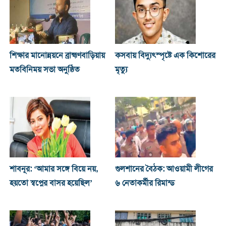
শিক্ষার মানোন্নয়নে ব্রাহ্মণবাড়িয়ায়
কসবায় বিদ্যুৎস্পৃষ্টে এক কিশোরের
মতবিনিময় সভা অনুষ্ঠিত
মৃত্যু
শাবনূর: ‘আমার সঙ্গে বিয়ে নয়,
গুলশানের বৈঠক: আওয়ামী লীগের
হয়তো স্বপ্নের বাসর হয়েছিল’
৬ নেতাকর্মীর রিমান্ড