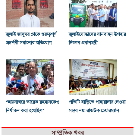
জুলাই জাদুঘর থেকে গুরুত্বপূর্ণ
জুলাইযোদ্ধাদের যানবাহন উপহার
প্রদর্শনী সরানোর অভিযোগ
দিলেন প্রধানমন্ত্রী
‘আয়নাঘরে তারেক রহমানকেও
প্রতিটি বাড়িতে পাহারাদার দেওয়া
নির্যাতন করা হয়েছিল’
সম্ভব নয়: রাজউক চেয়ারম্যান
সাম্প্রতিক খবর