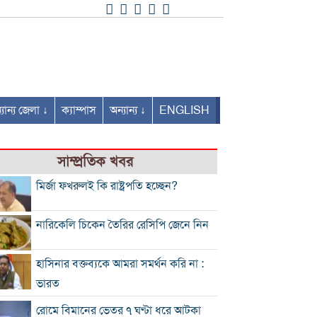
যান্য জেলা ↓
ক্যাম্পাস
অন্যান্য ↓
ENGLISH
সাম্প্রতিক খবর
মির্জা ফখরুলই কি রাষ্ট্রপতি হচ্ছেন?
নারিকেলি চিকেন তৈরির রেসিপি জেনে নিন
হাসিনার বক্তব্যকে আমরা সমর্থন করি না :
ভারত
রোমে বিমানের ভেতর ৭ ঘণ্টা ধরে আটকা