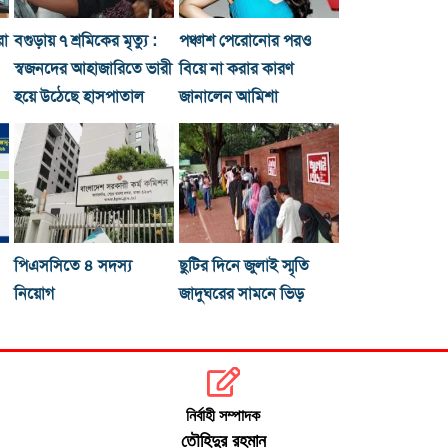
রা
বগুড়ায় ৭ শ্রমিকের মৃত্যু :
পঞ্চাশ পেরোনোর পরও
স্বজনদের আহাজারিতে ভারী
বিয়ে না করার কারণ
হয়ে উঠেছে হাসপাতাল
জানালেন আমিশা
পিএসসিতে ৪ সদস্য
ছুটির দিনে জুলাই স্মৃতি
নিয়োগ
জাদুঘরের সামনে ভিড়
নির্বাহী সম্পাদক
তৌহিদুর রহমান