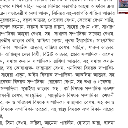
 মহানগর দক্ষিণ মহিলা দলের সিনিয়র সভাপতি আছমা আফরিন এবং
রেন।সভানেত্রী খালেদা আলম, সিনিয়র সহ-সভাপতি শাহিনা আক্তার
নুরজাহান-১, বকুল আক্তার, খোদেজা বেগম, ফেতেমা বেগম শান্তি,
খোরশেদ রহমান, জয়নব আক্তার চায়না, সাহের বেগম গঙ্গা, সাধারণ
 সম্পাদিকা অজুফা বেগম, সহ- সাধারন সম্পাদিকা সালেহা বেগম,
ারভীন আক্তার বেবি, মাফিয়া বেগম, লুবনা ইয়াসমিন। সাংগঠনিক
দিকা- পারভীন আক্তার, রাজিয়া বেগম, সাহিদা, পারুল আক্তার,
া- আজিজুন নেছা বিথী, বিউটি আক্তার, প্রচার সম্পাদিকা- রাশেদা
ম, সমাজ কল্যান সম্পাদিকা- রাশিদা আক্তার, সহ সমাজ কল্যান
্তার, সহ কোষাধ্যক্ষ- জাহানারা বেগম, গনশিক্ষা বিষয়ক সম্পাকিা-
- সাহেরা খাতুন, আইন বিষয়ক সম্পাদিকা- আকলিমা আক্তার, সহ
গবেষনা বিষয়ক সম্পাদিকা- রোকেয়া বেগম, সহ তথ্য ও গবেষনা ,
ক সম্পাদিকা- সুমাইয়া আক্তার, সহ , ধর্ম বিষয়ক সম্পাদিক রওশন
শেফালী বেগম, সাংস্কৃতিক , সাংস্কৃতিক বিষয়ক সম্পাদিকা- শেফলী
তার, বন ও পরিবেশ বিষয়ক সম্পাদিকা- জাহানারা বেগম, সহ বন ও
বিষয়ক সম্পাদিকা- তাহেরা, সহ স্বাস্থ্য বিষয়ক সম্পাদিকা- সাহেরা
র,
রেহনা, সিমা বেগম, ফরিদা, আমেনা পারভীন, হোসনে আরা, ছালমা