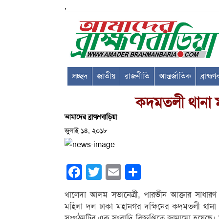
,
প্রচ্ছদ
জাতীয়
রাজনীতি
আন্তর্জাতিক
ব্রাহ্ম
কদমতলী থানা 
আমাদের ব্রাহ্মণবাড়িয়া
জুলাই ১৪, ২০১৮
Facebook
Twitter
Email
Share
খালেদা আলম সভানেত্রী, পারভীন আক্তার সাধার
মহিলা দল ঢাকা মহানগর দক্ষিনের কদমতলী থানা 
সংগঠনটির এক সংবাদি বিজ্ঞপ্তিতে জানানো হয়েছে।