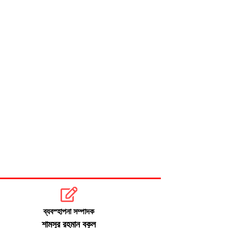
সংস্কার ও গণভোট ইস্যুতে রাজপথে সরব
বিরোধীরা
ঢাকায় আজ বজ্রসহ বৃষ্টির সম্ভাবনা
ব্যবস্হাপনা সম্পাদক
শামসুর রহমান বকুল