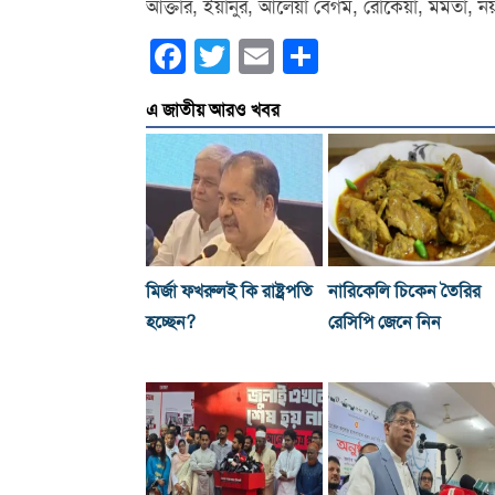
আক্তার, ইয়ানুর, আলেয়া বেগম, রোকেয়া, মমতা, নয়
Facebook
Twitter
Email
Share
এ জাতীয় আরও খবর
মির্জা ফখরুলই কি রাষ্ট্রপতি
নারিকেলি চিকেন তৈরির
হচ্ছেন?
রেসিপি জেনে নিন