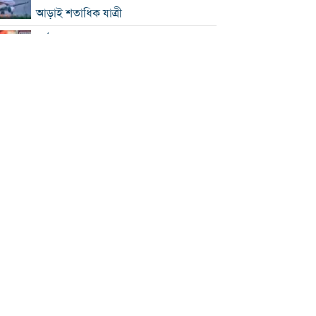
আড়াই শতাধিক যাত্রী
কাঠামোগত সংস্কার না হলে এই সরকারও
স্বৈরাচারী হবে : নাহিদ ইসলাম
‘কিসের হাসিনা, তার চেহারা কী দেখা গেছে?
বগুড়ায় ৭ শ্রমিকের মৃত্যু : স্বজনদের
আহাজারিতে ভারী হয়ে উঠেছে হাসপাতাল
পঞ্চাশ পেরোনোর পরও বিয়ে না করার কারণ
জানালেন আমিশা
থাইল্যান্ডে স্কুলে এলোপাতাড়ি গুলি, নিহত ৭
যুক্তরাষ্ট্রে রপ্তানিতে ধস
পিএসসিতে ৪ সদস্য নিয়োগ