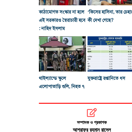
কাঠামোগত সংস্কার না হলে
‘কিসের হাসিনা, তার চেহা
এই সরকারও স্বৈরাচারী হবে
কী দেখা গেছে?
: নাহিদ ইসলাম
থাইল্যান্ডে স্কুলে
যুক্তরাষ্ট্রে রপ্তানিতে ধস
এলোপাতাড়ি গুলি, নিহত ৭
সম্পাদক ও প্রকাশক
আশ্রাফুর রহমান রাসেল