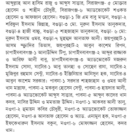
আব্দুল্লাহ আল হাসিম রাজু ও আব্দুস সাত্তার, সিরাজগঞ্জ- ৫ মোক্তার
হোসেন ও শাহীন চৌধুরী, সিরাজগঞ্জ-৬ অ্যাডভোকেট শওকত
হোসেন ও আফজাল হোসেন। বগুড়া-১ জি এম বাবু মন্ডল, বগুড়া-২
শরিফুল ইসলাম জিন্নাহ, বগুড়া-৩ মো. নুরুল ইসলাম তালুকদার,
বগুড়া-৪ হাজী বাচ্চু, বগুড়া-৫ শাহজাহান তালুকদার, বগুড়া- ৬ মো:
নুরুল ইসলাম ওমর, বগুড়া-৭ মুহম্মদ আলতাফ আলী। জয়পুরহাট-১
আসম ম্ক্তুাদির তিতাস, জয়পুরহাট-২ আবুল কাশেম রিপন,
চাপাইনবাবগঞ্জ-১ আলাউদ্দিন টিপু, চাপাইনবাবগঞ্জ-২ আব্দুর রাজ্জাক
ও আরিফ আলী বাবু, চাপাইনবাবগঞ্জ-৩ অ্যাডভোকেট নজরুল
ইসলাম সোনা, নাটোর-১ আবু তালহা ও সোহেল রানা, নাটোর-২
মুজিবুর রহমান সেন্টু, নাটোর-৩ ইঞ্জিনিয়ার আনিসুল হক, নাটোর-৪
আবুল কাশেম সরকার। পাবনা-১ সরদার শাহজাহান ও ওমর আলী
খান মান্নাফ, পাবনা-২ মকবুল হোসেন সেন্টু, পাবনা-৩ হায়দার আলী,
পাবনা-৪ অ্যাডভোকেট আব্দুস সাত্তার, পাবনা-৫ আব্দুল কাদের খান
কদর, নাসির উদ্দিন ও মমতাজ উদ্দিন। নওগা-১ আকবর আলী তালু,
নওগা-২ হুমায়ন কবির চৌধুরী, নওগা-৩ অ্যাডভোকেট তোফাজ্জল
হোসেন, নওগা-৪ আলতাফ হোসেন ও অ্যাড. এনামুল হক, নওগা-৫
ইফকেখারুল ইসলাম বকুল, নওগা-৬ মোফাজ্জল হোসেন, কদর
খান।