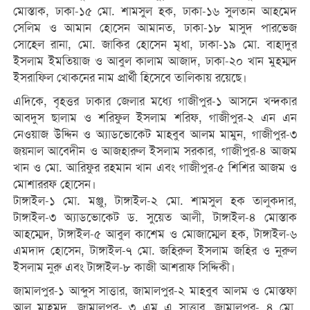
মোস্তাক, ঢাকা-১৫ মো. শামসুল হক, ঢাকা-১৬ সুলতান আহমেদ
সেলিম ও আমান হোসেন আমানত, ঢাকা-১৮ মাসুদ পারভেজ
সোহেল রানা, মো. জাকির হোসেন মৃধা, ঢাকা-১৯ মো. বাহাদুর
ইসলাম ইমতিয়াজ ও আবুল কালাম আজাদ, ঢাকা-২০ খান মুহম্মদ
ইসরাফিল খোকনের নাম প্রার্থী হিসেবে তালিকায় রয়েছে।
এদিকে, বৃহত্তর ঢাকার জেলার মধ্যে গাজীপুর-১ আসনে খন্দকার
আবদুস ছালাম ও শরিফুল ইসলাম শরিফ, গাজীপুর-২ এন এন
নেওয়াজ উদ্দিন ও অ্যাডভোকেট মাহবুব আলম মামুন, গাজীপুর-৩
জয়নাল আবেদীন ও আজহারুল ইসলাম সরকার, গাজীপুর-৪ আজম
খান ও মো. আরিফুর রহমান খান এবং গাজীপুর-৫ শিশির আজম ও
মোশাররফ হোসেন।
টাঙ্গাইল-১ মো. মঞ্জু, টাঙ্গাইল-২ মো. শামসুল হক তালুকদার,
টাঙ্গাইল-৩ অ্যাডভোকেট ড. সুয়েত আলী, টাঙ্গাইল-৪ মোস্তাক
আহম্মেদ, টাঙ্গাইল-৫ আবুল কাশেম ও মোজাম্মেল হক, টাঙ্গাইল-৬
এমদাদ হোসেন, টাঙ্গাইল-৭ মো. জহিরুল ইসলাম জহির ও নুরুল
ইসলাম নুরু এবং টাঙ্গাইল-৮ কাজী আশরাফ সিদ্দিকী।
জামালপুর-১ আব্দুস সাত্তার, জামালপুর-২ মাহবুব আলম ও মোস্তফা
আল মাহমুদ, জামালপুর- ৩ এম এ সাত্তার, জামালপুর- ৪ মো.