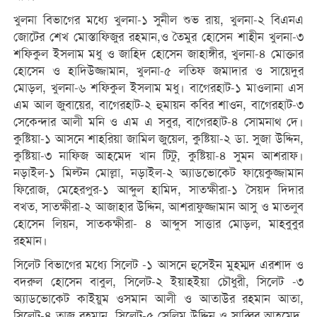
খুলনা বিভাগের মধ্যে খুলনা-১ সুনীল শুভ রায়, খুলনা-২ বিএনএ
জোটের শেখ মোস্তাফিজুর রহমান,ও তৈমুর হোসেন শাহীন খুলনা-৩
শফিকুল ইসলাম মধু ও জাহিদ হোসেন জাহাঙ্গীর, খুলনা-৪ মোক্তার
হোসেন ও হাদিউজ্জামান, খুলনা-৫ লতিফ জমাদার ও সায়েদুর
মোড়ল, খুলনা-৬ শফিকুল ইসলাম মধু। বাগেরহাট-১ মাওলানা এস
এম আল জুবায়ের, বাগেরহাট-২ হুমায়ন কবির শাওন, বাগেরহাট-৩
সেকেন্দার আলী মনি ও এম এ সবুর, বাগেরহাট-৪ সোমনাথ দে।
কুষ্টিয়া-১ আসনে শাহরিয়া জামিল জুয়েল, কুষ্টিয়া-২ ডা. সুজা উদ্দিন,
কুষ্টিয়া-৩ নাফিজ আহমেদ খান টিটু, কুষ্টিয়া-৪ সুমন আশরাফ।
নড়াইল-১ মিল্টন মোল্লা, নড়াইল-২ অ্যাডভোকেট ফায়েকুজ্জামান
ফিরোজ, মেহেরপুর-১ আব্দুল হামিদ, সাতক্ষীরা-১ সৈয়দ দিদার
বখত, সাতক্ষীরা-২ আজাহার উদ্দিন, আশরাফুজ্জামান আসু ও মাতলুব
হোসেন লিয়ন, সাতকক্ষীরা- ৪ আব্দুস সাত্তার মোড়ল, মাহবুবুর
রহমান।
সিলেট বিভাগের মধ্যে সিলেট -১ আসনে হুসেইন মুহম্মদ এরশাদ ও
বদরুল হোসেন বাবুল, সিলেট-২ ইয়াহইয়া চৌধুরী, সিলেট -৩
অ্যাডভোকেট কাইয়ুম ওসমান আলী ও আতাউর রহমান আতা,
সিলেট-৪ তাজ রহমান, সিলেট-৫ সেলিম উদ্দিন ও সাব্বির আহমেদ,