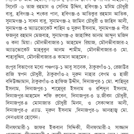
সিলেট -৬ তাজ রহমান ও সেলিম উদ্দিন, হবিগঞ্জ-১ মনিম চৌধুরী
বাবু, হবিগঞ্জ-২ শংকর পাল, হবিগঞ্জ-৩ আতিকুর রহমান আতিক,
সুনামগঞ্জ-১ সাধন বাবু, সুনামগঞ্জ-২ জামিল চৌধুরী ও জাহিদ আলী,
সুনামগঞ্জ-৩ অ্যাডভোকেট শাহিন ও নুরুল ইসলাম, সুনামগঞ্জ-৪ পীর
ফজলুর রহমান মেজবাহ, সুনামগঞ্জ-৫ জাহাঙ্গির আলম আব্দুল মজিদ
ও কনা মিয়া। মৌলভীবাজার-১ আহমেদ রিয়াজ, মৌলভীবাজার-২
অ্যাডভোকেট মাহবুবুল আলম শামীম, মৌলভীবাজার-৩ মো.
শাহাবুদ্দিন, মৌলভীবাজার-৪ কামাল আহমেদ।
রংপুর বিভাগের মধ্যে পঞ্চগড়-১ আবু সালেক, ঠাকুরগাঁও-১, রেজাউর
রাজি স্বপন চৌধুরী, ঠাকুরগাঁও-২ নুরুন নাহার বেগম ও হাজী
বদিউজ্জামান, ঠাকুরগাঁও-৩ হাফিজ উদ্দীন, দিনাজপুর-১ মো. শাহিনুর
ইসলাম, দিনাজপুর-১ শাহেনুর ইসলাম ও রশিদুল ইসলাম,
দিনাজপুর-আহমেদ শফি রুবেল, দিনাজপুর-৩ ড.জীবন চৌধুরী,
দিনাজপুর-৪ মোনাজাত চৌধুরী মিলন, ও সেকান্দার আলী,
দিনাজপুর-৫ এ্যাড. নূরুল ইসলাম ,দিনাজপুর-৬ আলহাজ্ব মো.
দেলওয়ার হোসেন।
নীলফামারী-১ জাফর ইকবাল সিদ্দিকী, নীলফামারী-২ সাজ্জাদ