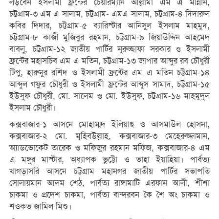
লড়বেন ইসলামী ফ্রন্টের চেয়ারম্যান আল্লামা এম এ মান্নান,
চট্টগ্রাম-৩ এম এ সালাম, চট্টগ্রাম- এমএ সালাম, চট্টগ্রাম-৪ দিদারুল
কবির দিদার, চট্টগ্রাম-৫ ব্যারিস্টার আনিসুল ইসলাম মাহমুদ,
চট্টগ্রাম-৮ কাজী মুজিবুর রহমান, চট্টগ্রাম-৯ জিয়াউদ্দিন আহমেদ
বাবলু, চট্টগ্রাম-১২ জাতীয় পার্টির নুরুচ্ছাফা সরকার ও ইসলামী
ফ্রন্টের মহাসচিব এম এ মতিন, চট্টগ্রাম-১৩ জাপার আব্দুর রব চৌধুরী
টিপু, হারুনুর রশিদ ও ইসলামী ফ্রন্টের এম এ মতিন চট্টগ্রাম-১৪
আব্দুল গফুর চৌধুরী ও ইসলামী ফ্রন্টের আব্দুস সামাদ, চট্টগ্রাম-১৫
ইউসুফ চৌধুরী, মো. সালেম ও মো. ইউসুফ, চট্টগ্রাম-১৬ মাহমুদুল
ইসলাম চৌধুরী।
কক্সবাজার-১ আসনে মোহাম্মদ ইলিয়াছ ও আসমাউল হোসনা,
কক্সবাজার-২ মো. মুহিবউল্লাহ, কক্সবাজার-৩ মেহেরুজ্জামান,
অ্যাডভোকেট তারেক ও মফিজুর রহমান মফিজ, কক্সবাজার-৪ এম
এ মঙ্গুর মাস্টার, অধ্যাপক ভুট্টো ও তাহা ইয়াহিয়া। পার্বত্য
খাগড়াসরি আসনে চট্টগ্রাম মহানগর জাতীয় পার্টির সভাপতি
সোলায়মান আলম শেঠ, পার্বত্য রাঙ্গামাটি এরফান আলী, শীশা
চাকমা ও প্রদেশ চাকমা, পার্বত্য বান্দরবন কৈ শৈ অং চাকমা ও
শওকত জামিল মিশু।