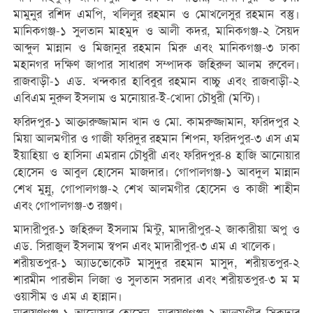
মামুনুর রশিদ এমপি, খলিলুর রহমান ও মোখলেসুর রহমান বস্তু।
মানিকগঞ্জ-১ সুলতান মাহমুদ ও আলী কদর, মানিকগঞ্জ-২ সৈয়দ
আব্দুল মান্নান ও মিজানুর রহমান মিরু এবং মানিকগঞ্জ-৩ ঢাকা
মহানগর দক্ষিণ জাপার সাধারণ সম্পাদক জহিরুল আলম রুবেল।
রাজবাড়ী-১ এড. খন্দকার হাবিবুর রহমান বাচ্চু এবং রাজবাড়ী-২
এবিএম নুরুল ইসলাম ও মনোয়ার-ই-খোদা চৌধুরী (মন্টি)।
ফরিদপুর-১ আক্তারুজ্জামান খান ও মো. কামরুজ্জামান, ফরিদপুর ২
মিয়া আলমগীর ও গাজী ফরিদুর রহমান শিপন, ফরিদপুর-৩ এস এম
ইয়াহিয়া ও হাসিনা এমরান চৌধুরী এবং ফরিদপুর-৪ হাজি আনোয়ার
হোসেন ও আবুল হোসেন মাজদার। গোপালগঞ্জ-১ আবদুল মান্নান
শেখ মুন্নু, গোপালগঞ্জ-২ শেখ আলমগীর হোসেন ও কাজী শাহীন
এবং গোপালগঞ্জ-৩ রঞ্জণ।
মাদারীপুর-১ জহিরুল ইসলাম মিন্টু, মাদারীপুর-২ জাকারীয়া অপু ও
এড. সিরাজুল ইসলাম স্বপন এবং মাদারীপুর-৩ এম এ খালেক।
শরীয়তপুর-১ অ্যাডভোকেট মাসুদুর রহমান মাসুদ, শরীয়তপুর-২
শারমীন পারভীন লিজা ও সুলতান সরদার এবং শরীয়তপুর-৩ ম ম
ওয়াসীম ও এম এ হান্নান।