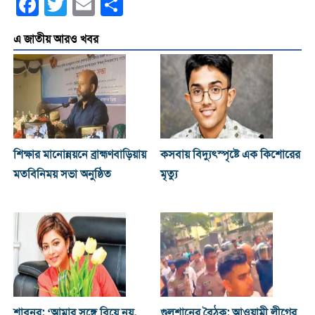
Facebook
Twitter
Email
Share
এ জাতীয় আরও খবর
শিক্ষার মানোন্নয়নে ব্রাহ্মণবাড়িয়ায়
কসবায় বিদ্যুৎস্পৃষ্টে এক কিশোরের
মতবিনিময় সভা অনুষ্ঠিত
মৃত্যু
শাবনূর: ‘আমার সঙ্গে বিয়ে নয়,
গুলশানের বৈঠক: আওয়ামী লীগের