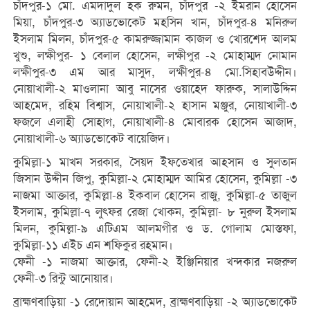
চাঁদপুর-১ মো. এমদাদুল হক রুমন, চাঁদপুর -২ ইমরান হোসেন
মিয়া, চাঁদপুর-৩ অ্যাডভোকেট মহসিন খান, চাঁদপুর-৪ মনিরুল
ইসলাম মিলন, চাঁদপুর-৫ কামরুজ্জামান কাজল ও খোরশেদ আলম
খুশু, লক্ষীপুর- ১ বেলাল হোসেন, লক্ষীপুর -২ মোহাম্মদ নোমান
লক্ষীপুর-৩ এম আর মাসুদ, লক্ষীপুর-৪ মো.সিহাবউদ্দীন।
নোয়াখালী-২ মাওলানা আবু নাসের ওয়াহেদ ফারুক, সালাউদ্দিন
আহমেদ, রহিম বিশ্বাস, নোয়াখালী-২ হাসান মঞ্জুর, নোয়াখালী-৩
ফজলে এলাহী সোহাগ, নোয়াখালী-৪ মোবারক হোসেন আজাদ,
নোয়াখালী-৬ অ্যাডভোকেট বায়েজিদ।
কুমিল্লা-১ মাখন সরকার, সৈয়দ ইফতেখার আহসান ও সুলতান
জিসান উদ্দীন জিপু, কুমিল্লা-২ মোহাম্মদ আমির হোসেন, কুমিল্লা -৩
নাজমা আক্তার, কুমিল্লা-৪ ইকবাল হোসেন রাজু, কুমিল্লা-৫ তাজুল
ইসলাম, কুমিল্লা-৭ লুৎফর রেজা খোকন, কুমিল্লা- ৮ নুরুল ইসলাম
মিলন, কুমিল্লা-৯ এটিএম আলমগীর ও ড. গোলাম মোস্তফা,
কুমিল্লা-১১ এইচ এন শফিকুর রহমান।
ফেনী -১ নাজমা আক্তার, ফেনী-২ ইঞ্জিনিয়ার খন্দকার নজরুল
ফেনী-৩ রিন্টু আনোয়ার।
ব্রাহ্মণবাড়িয়া -১ রেদোয়ান আহমেদ, ব্রাহ্মণবাড়িয়া -২ অ্যাডভোকেট