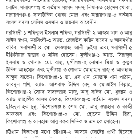
নারায়ণগঞ্জ-১ আনোয়ার হোসেন, নারায়ণগঞ্জ-২ আলমগীর সিকদার
লোটন, নারায়ণগঞ্জ-৩ বর্তমান সংসদ সদস্য লিয়াকত হোসেন খোকা,
নারায়ণগঞ্জ-৪ সালাউদ্দিন খোকা মোল্ল এবং নারায়ণগঞ্জ-৫ বর্তমান
সংসদ সদস্য সেলিম ওসমান ও জয়নাল আবেদীন।
নরসিংদী-১ শফিকুল ইসলাম শফিক, নরসিংদী-২ আজম খান ও আবু
সাঈদ স্বপন, নরসিংদী-৩ অ্যাড. রেজাউল করিম বাসেদ ও আলমগীর
কবির, নরসিংদী-৪ মো. নেওয়াজ আলী ভূইয়া এবং নরসিংদী-৫
ইঞ্জিনিয়ার ছাত্তার ও মনির হোসেন। মুন্সীগঞ্জ-১ অ্যাড. সিরাজুল
ইসলাম ও গোলাম মো. রাজু, মুন্সীগঞ্জ-২ নোমান মিয়া ও কুতুব
উদ্দিন আহম্মেদ এবং মুন্সীগঞ্জ-৩ গোলাম মোহাম্মদ রাজু ও আলহাজ
আব্দুল বাতেন। কিশোরগঞ্জ-১ ডা. এস এম মোস্তাক খান পাঠান,
আবদুল গণি, অ্যাড. আশরাফ উদ্দিন রেনু ও মোস্তাইন বিল্লাহ,
কিশোরগঞ্জ-২ সৈয়দ সাদরুল্লাহ মাজু, আবু সাঈদ মো. খুররম ও
অ্যাড জাহাঙ্গীর আলম সৈকত, কিশোরগঞ্জ-৩ বর্তমান সংসদ সদস্য
মুজিবুল হক চুন্নু, কিশোরগঞ্জ-৪ শেখ মো. আবু ওয়াহাব ও কাজী
আফতাব এবং কিশোরগঞ্জ-৫ মো. হোসেন উদ্দিন হিরা,
কিশোরগঞ্জ-৬ আলহাজ আবু বক্কর সিদ্দিক ও এন কে সোহেল।
চট্টগ্রাম বিভাগের মধ্যে চট্টগ্রাম-২ আসনে জোটের প্রার্থী হিসেবে