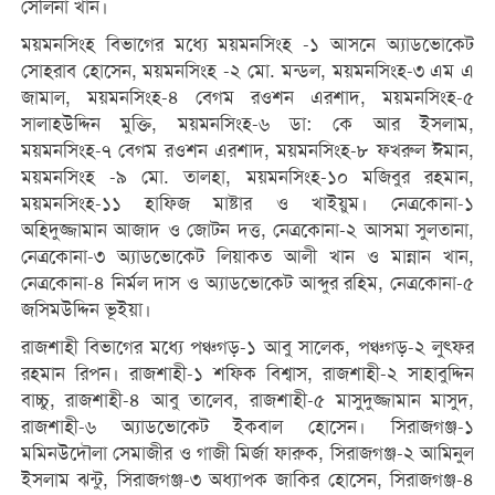
সেলিনা খান।
ময়মনসিংহ বিভাগের মধ্যে ময়মনসিংহ -১ আসনে অ্যাডভোকেট
সোহরাব হোসেন, ময়মনসিংহ -২ মো. মন্ডল, ময়মনসিংহ-৩ এম এ
জামাল, ময়মনসিংহ-৪ বেগম রওশন এরশাদ, ময়মনসিংহ-৫
সালাহউদ্দিন মুক্তি, ময়মনসিংহ-৬ ডা: কে আর ইসলাম,
ময়মনসিংহ-৭ বেগম রওশন এরশাদ, ময়মনসিংহ-৮ ফখরুল ঈমান,
ময়মনসিংহ -৯ মো. তালহা, ময়মনসিংহ-১০ মজিবুর রহমান,
ময়মনসিংহ-১১ হাফিজ মাষ্টার ও খাইয়ুম। নেত্রকোনা-১
অহিদুজ্জামান আজাদ ও জোটন দত্ত, নেত্রকোনা-২ আসমা সুলতানা,
নেত্রকোনা-৩ অ্যাডভোকেট লিয়াকত আলী খান ও মান্নান খান,
নেত্রকোনা-৪ নির্মল দাস ও অ্যাডভোকেট আব্দুর রহিম, নেত্রকোনা-৫
জসিমউদ্দিন ভূইয়া।
রাজশাহী বিভাগের মধ্যে পঞ্চগড়-১ আবু সালেক, পঞ্চগড়-২ লুৎফর
রহমান রিপন। রাজশাহী-১ শফিক বিশ্বাস, রাজশাহী-২ সাহাবুদ্দিন
বাচ্চু, রাজশাহী-৪ আবু তালেব, রাজশাহী-৫ মাসুদুজ্জামান মাসুদ,
রাজশাহী-৬ অ্যাডভোকেট ইকবাল হোসেন। সিরাজগঞ্জ-১
মমিনউদৌলা সেমাজীর ও গাজী মির্জা ফারুক, সিরাজগঞ্জ-২ আমিনুল
ইসলাম ঝন্টু, সিরাজগঞ্জ-৩ অধ্যাপক জাকির হোসেন, সিরাজগঞ্জ-৪