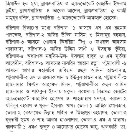
জিয়াউল হক মৃধা, ব্রাহ্মনবাড়িয়া-৩ অ্যাডভোকেট রেজাউল ইসলাম
ভুইয়া, ব্রাহ্মণবাড়িয়া -৪ তারেক আদেল, ব্রাহ্মণবাড়িয়া -৫ কাজী
মামুনুর রশিদ, ব্রাহ্মণবাড়িয়া -৬ অ্যাডভোকেট আমজাদ হোসেন।
বরিশাল বিভাগের মধ্যে বরিশাল -১ আসনে এস এম রহমান
পারভেজ, বরিশাল-২ নাসির উদ্দিন নাসিম ও মিজানুর রহমান,
বরিশাল-৩ আসনে গোলাম কিবরিয়া টিপু ও ফখরুল আহসান
শাহাজাদা, বরিশাল-৪ নাসির উদ্দিন সাথী ও ইসহাক ভূঁইয়া,
বরিশাল-৫ অধ্যাপক মহসিন-উল- ইসলাম হাবুল ও এম মুর্তজা
আবেদীন, বরিশাল-৬ আসনের নাসরিন জাহান রত্না। পটুয়াখালী -১
আসনে জাপার মহাসচিব এবিএম রুহুল আমিন হাওলাদার,
পটুয়াখালী-২ এম এ রাজ্জাক খান ও ইউনুস হাওলাদার, পটুয়াখালী-৩
হাওলাদার মিল্টন আহমেদ মিলন, পটুয়াখালী-৪ রুহুল আমিন
হাওলাদার ও শফিকুল ইসলাম মকুল। বরগুনা-১ বিএনএ জোটের
অ্যাডভোকেট জাহাঙ্গির হোসেন ও শাহজাহান মনসুর, বরগুনা-২
খলিলুর রহমান ও নুরুল ইসলাম খান। ভোলা-১ আজিম গোলজার,
ভোলা-২ কেফায়েত উল্লাহ নজিব ও মিজানুর রহমানর, ভোলা-৩
নুরুন্নবী সুমন ও শাহ আলম হাওলাদার, ভোলা-৪ এম এ মান্নান।
ঝালকাঠি-১ এমএ কুদ্দুস ও আনোয়ার হোসেন আনুু, ঝালকাঠি- ডা.