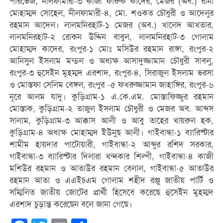
পারভেজ, নীলফামারী-৩ কাজী ফারুক কাদের, মেজর (অব.) রানা
মোহাম্মদ সোহেল, নীলফামারী-৪, মো. শওকত চৌধুরী ও আদেলুর
রহমান আদেল। লালমনিরহাট-১ মেজর (অব.) খালেদ আখতার,
লালমনিরহাট-২ রোকন উদ্দিন বাবুল, লালমনিরহাট-৩ গোলাম
মোহাম্মদ কাদের, রংপুর-১ মোঃ মসিউর রহমান রাঙ্গা, রংপুর-২
আনিসুল ইসলাম মন্ডল ও অধ্যক্ষ আসাদুজ্জামান চৌধুরী সাবলু,
রংপুর-৩ হুসেইন মুহম্মদ এরশাদ, রংপুর-৪, সিরাজুল ইসলাম ভরসা
ও মোস্তফা সেলিম বেঙ্গল, রংপুর -৫ ফখরুজ্জামান জাহাঙ্গির, রংপুর-৬
নূরে আলম যাদু। কুড়িগ্রাম-১ এ.কে.এম. মোস্তাফিজ্জুর রহমান
মোস্তাক, কুড়িগ্রাম-২ তাজুল ইসলাম চৌধুরী ও মেজর অব. আব্দস
সালাম, কুড়িগ্রাম-৩ আক্কাস আলী ও আবু তাহের খায়রুল হক,
কুড়িগ্রাম-৪ অধ্যক্ষ মোহাম্মদ ইউনুছ আলী। গাইবান্ধা-১ ব্যারিস্টার
শামীম হায়দার পাটোয়ারী, গাইবান্ধা-২ আব্দুর রশিদ সরকার,
গাইবান্ধা-৩ ব্যারিস্টার দিলারা খন্দকার শিল্পী, গাইবান্ধা-৪ কাজী
মশিউর রহমান ও আতাউর রহমান বেলাল, গাইবান্ধা-৫ আতাউর
রহমান আতা ও এএইচএম গোলাম শহীদ রঞ্জু জাতীয় পার্টি ও
সম্মিলিত জাতীয় জোটের প্রার্থী হিসেবে করেছে হুসেইন মুহম্মদ
এরশাদ চুড়ান্ত করেছেন বলে জানা গেছে।