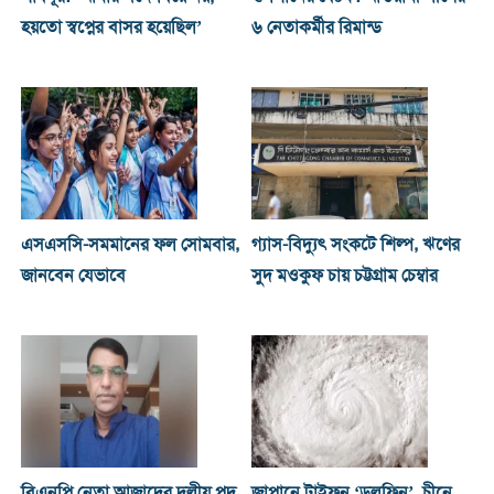
হয়তো স্বপ্নের বাসর হয়েছিল’
৬ নেতাকর্মীর রিমান্ড
এসএসসি-সমমানের ফল সোমবার,
গ্যাস-বিদ্যুৎ সংকটে শিল্প, ঋণের
জানবেন যেভাবে
সুদ মওকুফ চায় চট্টগ্রাম চেম্বার
বিএনপি নেতা আজাদের দলীয় পদ
জাপানে টাইফুন ‘ডলফিন’, চীনে