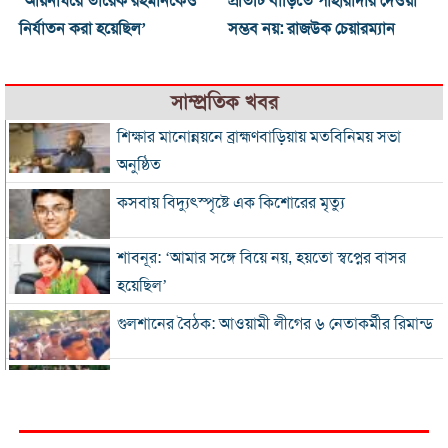
‘আয়নাঘরে তারেক রহমানকেও
প্রতিটি বাড়িতে পাহারাদার দেওয়া
নির্যাতন করা হয়েছিল’
সম্ভব নয়: রাজউক চেয়ারম্যান
সাম্প্রতিক খবর
শিক্ষার মানোন্নয়নে ব্রাহ্মণবাড়িয়ায় মতবিনিময় সভা
অনুষ্ঠিত
কসবায় বিদ্যুৎস্পৃষ্টে এক কিশোরের মৃত্যু
শাবনূর: ‘আমার সঙ্গে বিয়ে নয়, হয়তো স্বপ্নের বাসর
হয়েছিল’
গুলশানের বৈঠক: আওয়ামী লীগের ৬ নেতাকর্মীর রিমান্ড
এসএসসি-সমমানের ফল সোমবার, জানবেন যেভাবে
গ্যাস-বিদ্যুৎ সংকটে শিল্প, ঋণের সুদ মওকুফ চায়