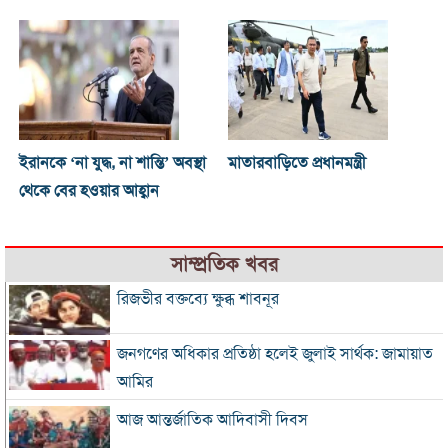
ইরানকে ‘না যুদ্ধ, না শান্তি’ অবস্থা
মাতারবাড়িতে প্রধানমন্ত্রী
থেকে বের হওয়ার আহ্বান
সাম্প্রতিক খবর
রিজভীর বক্তব্যে ক্ষুব্ধ শাবনূর
জনগণের অধিকার প্রতিষ্ঠা হলেই জুলাই সার্থক: জামায়াত
আমির
আজ আন্তর্জাতিক আদিবাসী দিবস