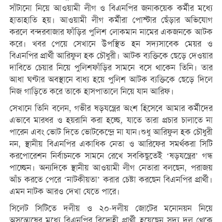
সাঁটানো নিয়ে আওয়ামী লীগ ও বিএনপির জনাকয়েক কর্মীর মধ্যে
হাতাহাতি হয়। আওয়ামী লীগ কর্মীরা পোস্টার ছেঁড়ার অভিযোগ
করলে বন্দরবাজার ফাঁড়ির পুলিশ লোকমান নামের একজনকে আটক
করে। খবর পেয়ে সেখানে উপস্থিত হন সদ্যসাবেক মেয়র ও
বিএনপির প্রার্থী আরিফুল হক চৌধুরী। আটক ব্যক্তিকে ছেড়ে দেওয়ার
দাবিতে চেয়ার নিয়ে পুলিশফাঁড়ির সামনে বসে থাকেন তিনি। তার
আধা ঘণ্টার অবস্থানে বাধ্য হয়ে পুলিশ আটক ব্যক্তিকে ছেড়ে দিলে
নিজ গাড়িতে করে তাকে হাসপাতালে নিয়ে যান আরিফ।
সেখানে তিনি বলেন, গভীর ষড়যন্ত্রের অংশ হিসেবে আমার কর্মীদের
এভাবে মারধর ও হয়রানি করা হচ্ছে, যাতে তারা প্রচার চালাতে না
পারেন এবং ভোট দিতে ভোটকেন্দ্রে না যান।শুধু আরিফুল হক চৌধুরী
নন, স্থানীয় বিএনপির একাধিক নেতা ও আরিফের সমর্থকরা সিটি
করপোরেশন নির্বাচনকে সামনে রেখে সবকিছুতেই ‘ষড়যন্ত্রের’ গন্ধ
পাচ্ছেন। অন্যদিকে স্থানীয় আওয়ামী লীগ নেতারা বলছেন, পরাজয়
আঁচ করতে পেরে ‘নাটকীয়তা’ করার চেষ্টা করছেন বিএনপির প্রার্থী।
এমন নাটক আরও দেখা যেতে পারে।
সিলেট সিটিতে দলীয় ও ২০-দলীয় জোটের মনোনয়ন নিয়ে
অসন্তোষের মধ্যে বিএনপির বিদ্রোহী প্রার্থী হয়েছেন সদ্য দল থেকে