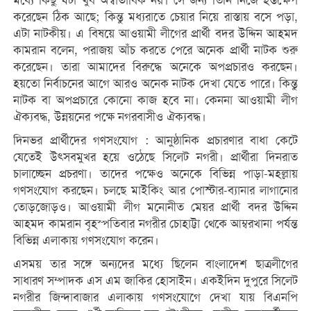
মধ্যে কিছু ঘটা খুব অস্বাভাবিক নয়। সে জন্য তিনি নিজে হস্তক্ষেপ
করেছেন ঠিক আছে; কিন্তু মধ্যরাতে চেয়ার নিয়ে রাস্তায় বসে পড়া,
এটা নাটকীয়। এ বিষয়ে আওয়ামী লীগের প্রার্থী বদর উদ্দিন আহমদ
কামরান বলেন, পরাজয় আঁচ করতে পেরে অনেক প্রার্থী নাটক শুরু
করেছেন। তারা আমাদের বিরুদ্ধে অনেকে অপপ্রচারও করছেন।
হয়তো নির্বাচনের আগে আরও অনেক নাটক দেখা যেতে পারে। কিন্তু
নাটক বা অপপ্রচারে কোনো কাজ হবে না। কেননা আওয়ামী লীগ
ঐক্যবদ্ধ, উন্নয়নের পক্ষে নগরবাসীও ঐক্যবদ্ধ।
দিনভর প্রার্থীদের গণসংযোগ : আনুষ্ঠানিক প্রচারণার বাধা কেটে
যেতেই উৎসবমুখর হয়ে ওঠেছে সিলেট নগরী। প্রার্থীরা দিনরাত
চালাচ্ছেন প্রচরণা। তাদের পক্ষেও অনেকে বিভিন্ন পাড়া-মহল্লায়
গণসংযোগ করছেন। চলছে মাইকিং আর পোস্টার-ব্যানার লাগানোর
তোড়জোড়ও। আওয়ামী লীগ মনোনীত মেয়র প্রার্থী বদর উদ্দিন
আহমদ কামরান বৃহস্পতিবার নগরীর চোহাট্টা থেকে আম্বরখানা পর্যন্ত
বিভিন্ন এলাকায় গণসংযোগ করেন।
এসময় তার সঙ্গে অন্যদের মধ্যে ছিলেন বাংলাদেশ ছাত্রলীগের
সাধারণ সম্পাদক এস এম জাকির হোসাইন। একইদিন দুপুরে সিলেট
নগরীর জিন্দাবাজার এলাকায় গণসংযোগে দেখা যায় বিএনপি