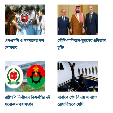
এসএসসি ও সমমানের ফল
সৌদি-পাকিস্তান-তুরস্কের প্রতিরক্ষা
সোমবার
চুক্তি
রাষ্ট্রপতি নির্বাচনে বিএনপির দুই
বাবাকে শেষ বিদায় জানাতে
মনোনয়নপত্র সংগ্রহ
রোসারিওতে মেসি