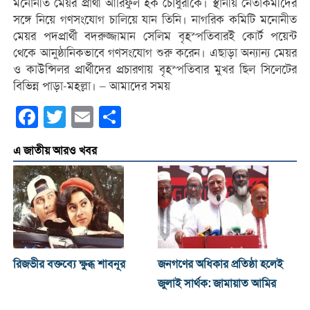
মনোনীত মেয়র প্রার্থী আরিফুল হক চৌধুরীকে। স্থানীয় নেতাকর্মীদের
সঙ্গে নিয়ে গণসংযোগ চালিয়ে যান তিনি। নাগরিক কমিটি মনোনীত
মেয়র পদপ্রার্থী বদরুজ্জামান সেলিম বৃহস্পতিবারই কোর্ট পয়েন্ট
থেকে আনুষ্ঠানিকভাবে গণসংযোগ শুরু করেন। এছাড়া অন্যান্য মেয়র
ও কাউন্সিলর প্রার্থীদের প্রচারণায় বৃহস্পতিবার মুখর ছিল সিলেটের
বিভিন্ন পাড়া-মহল্লা। – আমাদের সময়
Facebook
Twitter
Email
Share
এ জাতীয় আরও খবর
রিজভীর বক্তব্যে ক্ষুব্ধ শাবনূর
জনগণের অধিকার প্রতিষ্ঠা হলেই
জুলাই সার্থক: জামায়াত আমির