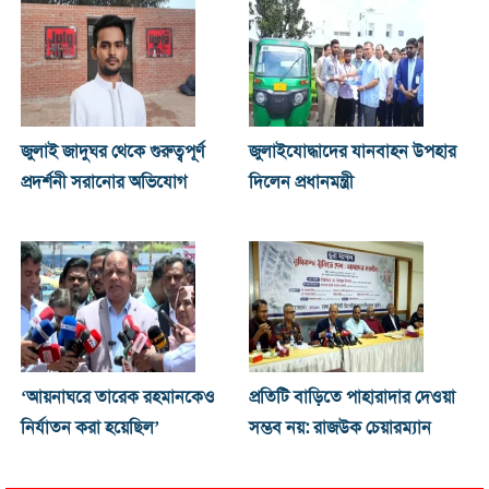
জুলাই জাদুঘর থেকে গুরুত্বপূর্ণ
জুলাইযোদ্ধাদের যানবাহন উপহার
প্রদর্শনী সরানোর অভিযোগ
দিলেন প্রধানমন্ত্রী
‘আয়নাঘরে তারেক রহমানকেও
প্রতিটি বাড়িতে পাহারাদার দেওয়া
নির্যাতন করা হয়েছিল’
সম্ভব নয়: রাজউক চেয়ারম্যান