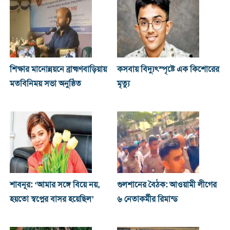
শিক্ষার মানোন্নয়নে ব্রাহ্মণবাড়িয়ায়
কসবায় বিদ্যুৎস্পৃষ্টে এক কিশোরের
মতবিনিময় সভা অনুষ্ঠিত
মৃত্যু
শাবনূর: ‘আমার সঙ্গে বিয়ে নয়,
গুলশানের বৈঠক: আওয়ামী লীগের
হয়তো স্বপ্নের বাসর হয়েছিল’
৬ নেতাকর্মীর রিমান্ড