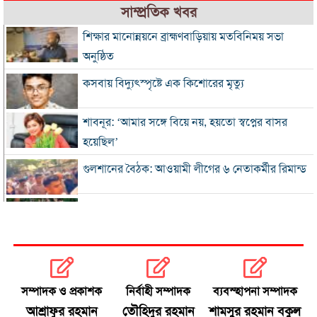
সাম্প্রতিক খবর
শিক্ষার মানোন্নয়নে ব্রাহ্মণবাড়িয়ায় মতবিনিময় সভা
অনুষ্ঠিত
কসবায় বিদ্যুৎস্পৃষ্টে এক কিশোরের মৃত্যু
শাবনূর: ‘আমার সঙ্গে বিয়ে নয়, হয়তো স্বপ্নের বাসর
হয়েছিল’
গুলশানের বৈঠক: আওয়ামী লীগের ৬ নেতাকর্মীর রিমান্ড
এসএসসি-সমমানের ফল সোমবার, জানবেন যেভাবে
গ্যাস-বিদ্যুৎ সংকটে শিল্প, ঋণের সুদ মওকুফ চায়
চট্টগ্রাম চেম্বার
সম্পাদক ও প্রকাশক
নির্বাহী সম্পাদক
ব্যবস্হাপনা সম্পাদক
বিএনপি নেতা আজাদের দলীয় পদ স্থগিত
আশ্রাফুর রহমান
তৌহিদুর রহমান
শামসুর রহমান বকুল