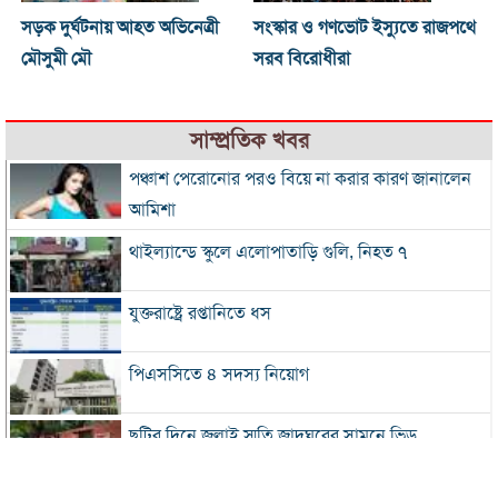
সড়ক দুর্ঘটনায় আহত অভিনেত্রী
সংস্কার ও গণভোট ইস্যুতে রাজপথে
মৌসুমী মৌ
সরব বিরোধীরা
সাম্প্রতিক খবর
পঞ্চাশ পেরোনোর পরও বিয়ে না করার কারণ জানালেন
আমিশা
থাইল্যান্ডে স্কুলে এলোপাতাড়ি গুলি, নিহত ৭
যুক্তরাষ্ট্রে রপ্তানিতে ধস
পিএসসিতে ৪ সদস্য নিয়োগ
ছুটির দিনে জুলাই স্মৃতি জাদুঘরের সামনে ভিড়
২০০ টাকার নিচে নেই মাছ ও মুরগি, ডিমের ডজন ১৫০