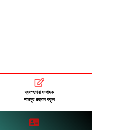
সংস্কার ও গণভোট ইস্যুতে রাজপথে সরব
বিরোধীরা
ঢাকায় আজ বজ্রসহ বৃষ্টির সম্ভাবনা
ব্যবস্হাপনা সম্পাদক
শামসুর রহমান বকুল