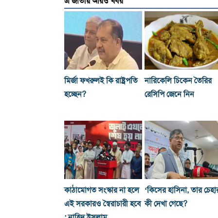
এ জাতীয় আরও খবর
মির্জা ফখরুলই কি রাষ্ট্রপতি
নারিকেলি চিকেন তৈরির
হচ্ছেন?
রেসিপি জেনে নিন
কাঠামোগত সংস্কার না হলে
‘কিসের হাসিনা, তার চেহা
এই সরকারও স্বৈরাচারী হবে
কী দেখা গেছে?
: নাহিদ ইসলাম