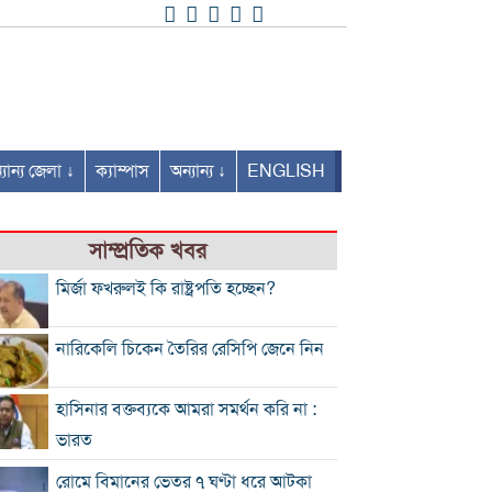
যান্য জেলা ↓
ক্যাম্পাস
অন্যান্য ↓
ENGLISH
সাম্প্রতিক খবর
মির্জা ফখরুলই কি রাষ্ট্রপতি হচ্ছেন?
নারিকেলি চিকেন তৈরির রেসিপি জেনে নিন
হাসিনার বক্তব্যকে আমরা সমর্থন করি না :
ভারত
রোমে বিমানের ভেতর ৭ ঘণ্টা ধরে আটকা