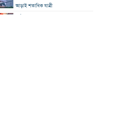
আড়াই শতাধিক যাত্রী
কাঠামোগত সংস্কার না হলে এই সরকারও
স্বৈরাচারী হবে : নাহিদ ইসলাম
‘কিসের হাসিনা, তার চেহারা কী দেখা গেছে?
বগুড়ায় ৭ শ্রমিকের মৃত্যু : স্বজনদের
আহাজারিতে ভারী হয়ে উঠেছে হাসপাতাল
পঞ্চাশ পেরোনোর পরও বিয়ে না করার কারণ
জানালেন আমিশা
থাইল্যান্ডে স্কুলে এলোপাতাড়ি গুলি, নিহত ৭
যুক্তরাষ্ট্রে রপ্তানিতে ধস
পিএসসিতে ৪ সদস্য নিয়োগ