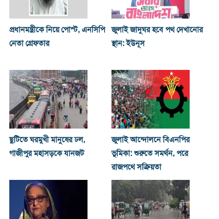
প্রধানমন্ত্রীকে নিয়ে পোস্ট, এনসিপি
জুলাই জাদুঘর হবে পথ দেখানোর
নেতা গ্রেফতার
স্থান: ইউনূস
ছুটিতে ঘরমুখী মানুষের ঢল,
জুলাই আন্দোলনে বিএনপির
গাজীপুর মহাসড়কে যানজট
ভূমিকা: শুরুতে সমর্থন, পরে
রাজপথে সক্রিয়তা