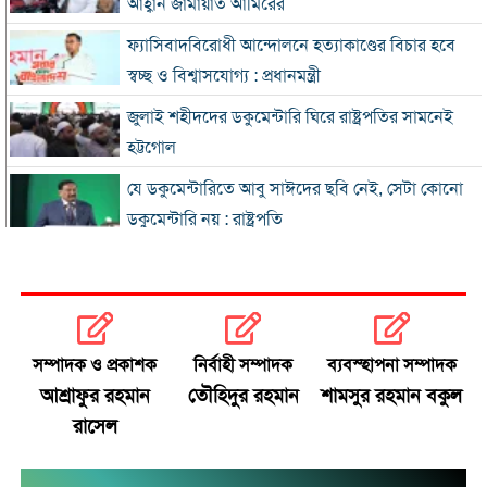
আহ্বান জামায়াত আমিরের
ফ্যাসিবাদবিরোধী আন্দোলনে হত্যাকাণ্ডের বিচার হবে
স্বচ্ছ ও বিশ্বাসযোগ্য : প্রধানমন্ত্রী
জুলাই শহীদদের ডকুমেন্টারি ঘিরে রাষ্ট্রপতির সামনেই
হট্টগোল
যে ডকুমেন্টারিতে আবু সাঈদের ছবি নেই, সেটা কোনো
ডকুমেন্টারি নয় : রাষ্ট্রপতি
প্রধানমন্ত্রীকে নিয়ে পোস্ট, এনসিপি নেতা গ্রেফতার
জুলাই জাদুঘর হবে পথ দেখানোর স্থান: ইউনূস
সম্পাদক ও প্রকাশক
নির্বাহী সম্পাদক
ব্যবস্হাপনা সম্পাদক
ছুটিতে ঘরমুখী মানুষের ঢল, গাজীপুর মহাসড়কে যানজট
আশ্রাফুর রহমান
তৌহিদুর রহমান
শামসুর রহমান বকুল
রাসেল
জুলাই আন্দোলনে বিএনপির ভূমিকা: শুরুতে সমর্থন, পরে
রাজপথে সক্রিয়তা